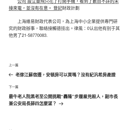
公司 設立靈飛只花了打開手機，看到了數目不詳的未
接來電，並沒有在意。 登記
財政計劃
上海維易財政代表公司，為上海中小企業提供專門研
究的財政辦事，聯絡接觸德挂出。律風：0认出他有别于其
他男了21-58770083.
文
上
上一篇
章
一
老傢江蘇宿遷，安頓房可以買嗎？沒有紀汎希房產證
導
篇
覽
文
下
下一篇
章
一
最牛老人院黑老至公開挑戰“轟隆”步履雇兇殺人，副市長
篇
兼公安局長薛四怎麼望？
文
章