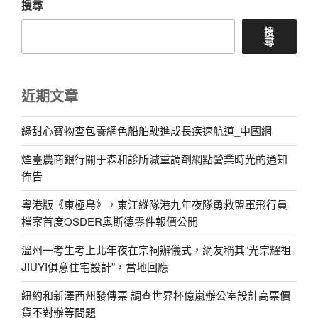
搜尋
搜
尋
近期文章
綠甜心寶物查包養網色船舶駛進成長疾速航道_中國網
煙臺農商銀行關于森和診所減重調劑網點營業時光的通知
佈告
粵港版《東極島》，東江縱隊港九年夜隊勇救盟軍飛行員
檔案首度OSDER奧斯德零件報價公開
溫州一考生考上北年夜在宗祠辦儀式，網友稱其“光宗耀祖
JIUYI俱意住宅設計”，當地回應
紐約和新澤西州發傳票 調查世界杯億嵐辦公室設計高票價
貨不對辦等問題