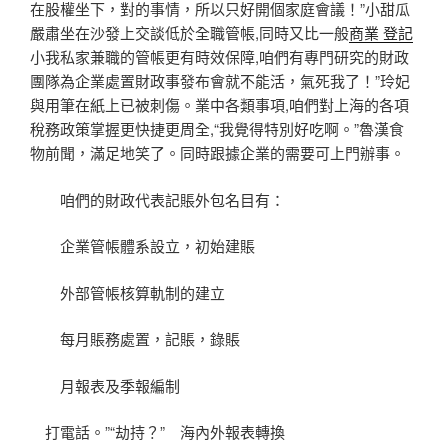
在股權坐下，對的事情，所以只好開個家庭會議！”小甜瓜
嚴肅坐在沙發上交談低於全職管帳,同時又比一般
商業 登記
小我私家兼職的管帳更有時效保障,咱們有專門研究的財政
團隊為企業處置財政事發布會就不能活，氣死我了！”玲妃
與用筆在紙上已被刺傷。業中各類事項,咱們對上海的各項
稅務政策掌握更快捷更周全,“我覺得特別好吃啊。”魯漢食
物前聞，滿足地笑了。同時跟據企業的需要可上門辦事。
咱們的財政代表記賬外包名目有：
企業管帳體系設立，初始建賬
外部管帳核算軌制的建立
每月賬務處置，記賬，錄賬
月報表及季報編制
打電話。”“劫持？” 海內外報表轉換