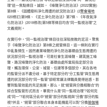
理”這一焦點條目。誠如，《噪聲淨化防治法》(2022實施)
第8條、《固體廢料淨化周遭的狀況防治法》(2
聚會場地
020修訂)第9條、《泥土淨化防治法》第7條、《年夜氣淨
化防治法》(2018修改)第5條等條目均含“同一監視治理”之
文義規則。
在實行中，“同一監視治理”條目往往深陷挫敗的泥沼。聚焦
于《噪聲淨化防治法》第8條之統管條目，這一條則在實行
中亂象頻生。固然產業噪聲的淨化防治基礎由生態周遭的
狀況部分同一監視治理，可是社會生涯噪聲、建筑施工噪
聲、路況噪聲的淨化防治，基礎由處所當局指定部分治
理，觸及環保、公安、城管、住建等多個部分，其在各地
的監管分派不盡分歧，基于特定部分的“分工監管”與生態周
遭的狀況部分的“同一監管”卻經常讓法律職員覺得迷惑，影
響到監管效能的充足施展。那么，就“統管與分擔相聯合”的
綜合型監管形式而言，畢竟什么是“同一監視治理”?若何完
成“同一”?若何區分此中“統管”部分的監視與“分擔”部分的監
視?并且，“統管”部分聯合本身本能機能可以對“分擔
瑜伽場