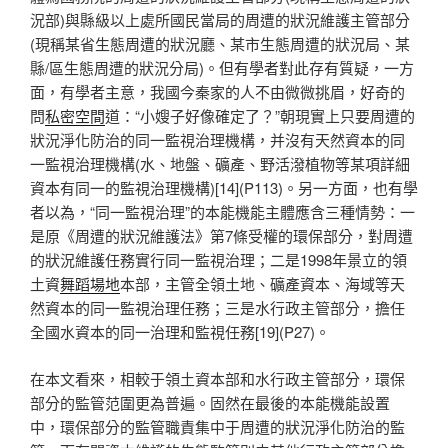
況部)與縣級以上處所國民當局的周遭的狀況維護主管部分
(現稱某省生態周遭的狀況廳、某市生態周遭的狀況局、某
縣/區生態周遭的狀況分局)。但有學者對此存有質疑，一方
面，有學者主意，我國今秦家的人不由微微挑眉，好奇的
問
私密空間
道：“小嫂子好像確定了？”朝現實上只要周遭的
狀況淨化防治的同一監視治理機構，并沒有天然資本的同
一監視治理機構(水、地盤、礦產、野活潑植物等某項詳細
資本有同一的監視治理機構)[14](P113)。另一方面，也有學
者以為，“同一監視治理”的本能機能主體應含三種情勢：一
是原《周遭的狀況維護法》第7條受權的環保部分，對周遭
的狀況維護任務實行同一監視治理；二是1998年景立的領
土資
舞蹈場地
本部，主管全領土地、礦產資本、海域等天
然資本的同一監視治理任務；三是水行政主管部分，擔任
全國水資本的同一治理和監視任務[19](P27)。
在本文看來，相較于領土資本部和水行政主管部分，環保
部分的監管范圍更為普遍。固然在最後的本能機能設置
中，環保部分的監管職責集中于周遭的狀況淨化防治的監