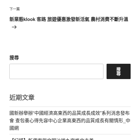
篇
覽
文
下
下一篇
章
一
新業態klook 客路 旅遊優惠激發新活氣 農村消費不斷升溫
篇
文
章
搜尋
搜
尋
近期文章
國新辦舉辦“中國經濟高東西的品質成長成效”系列消息發布
會 查包養心得先容中心企業高東西的品質成長有關情形_中
國網