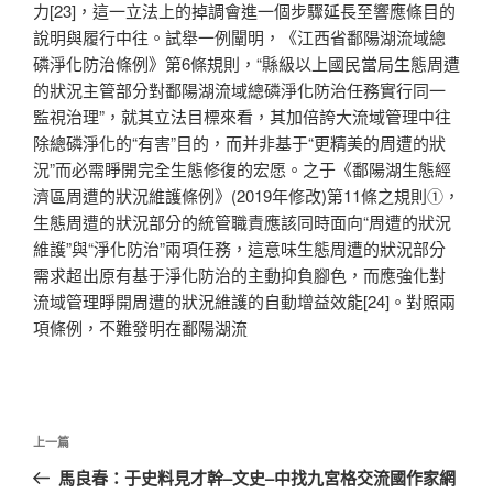
力[23]，這一立法上的掉調會進一個步驟延長至響應條目的
說明與履行中往。試舉一例闡明，《江西省鄱陽湖流域總
磷淨化防治條例》第6條規則，“縣級以上國民當局生態周遭
的狀況主管部分對鄱陽湖流域總磷淨化防治任務實行同一
監視治理”，就其立法目標來看，其加倍誇大流域管理中往
除總磷淨化的“有害”目的，而并非基于“更精美的周遭的狀
況”而必需睜開完全生態修復的宏愿。之于《鄱陽湖生態經
濟區周遭的狀況維護條例》(2019年修改)第11條之規則①，
生態周遭的狀況部分的統管職責應該同時面向“周遭的狀況
維護”與“淨化防治”兩項任務，這意味生態周遭的狀況部分
需求超出原有基于淨化防治的主動抑負腳色，而應強化對
流域管理睜開周遭的狀況維護的自動增益效能[24]。對照兩
項條例，不難發明在鄱陽湖流
文
上
上一篇
章
一
馬良春：于史料見才幹–文史–中找九宮格交流國作家網
導