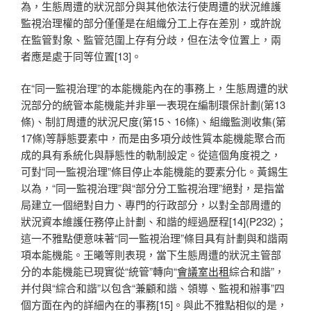
為，生態周遭的狀況部分與其他依法行使周遭的狀況維護
監視治理權的部分僅僅是在組織分工上存在差別，或許說
在監管對象、監管范圍上存有分歧，但在法令位置上，兩
者應是處于同等位置[13]。
在“同一監視治理”的本能機能內在的事務上，生態周遭的狀
況部分的統管本能機能并非單一表現在編制環保計劃(第13
條)、制訂周遭的狀況尺度(第15、16條)、組織監測收集(第
17條)等靜態要素中，而是由多項分歧性質本能機能聚合而
成的具有系統化與靜態性的軌制設定。從這個角度視之，
可對“同一監視治理”條目停止本能機能的要素分化。黃錫生
以為，“同一監視治理”與“部分分工監視治理”絕對，是指當
局建立一個絕對自力、專門的行政部分，以對全部周遭的
狀況資本維護任務停止計劃、和諧的經過歷程[14](P232)；
這一不雅點便意味著“同一監視治理”條目具有計劃與和諧兩
項本能機能。王曦等則表現，當下生態周遭的狀況主管部
分的本能機能已現實從“統管”轉向“
會議室出租
綜合和諧”，
并付與“綜合和諧”以包含“兼顧和諧、領導、監視和辦事”四
個方面在內的詳細內在的事務[15]。與此不雅點相似的是，