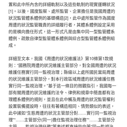
置和此中所內含的詳細軌制以及這些軌制的現實運轉狀況
[1]。以後，國度監察、處所監管、企業擔任是我國周遭的
狀況監管體系體例的基礎構造[2]，此中處所監管作為國度
周遭的狀況監管職責的詳細履行者，其體系體例設定采用
的是橫向擔任形式，這一形式凡是由集中同一型監管體系
體例、疏散自律型監管體系體例與綜合型監管體系體例組
成。
詳細至文本，我國《周遭的狀況維護法》第10條第1款規
則：“國務院周遭的狀況維護主管部分，對全國周遭的狀況
維護任務實行同一監視治理；縣級以上處所國民當局周遭
的狀況維護主管部分，對本行政區域周遭的狀況維護任務
實行同一監視治理。”基于這一條目的微觀指引，我國每一
部有關周遭的狀況維護的法令、律例和規章中簡直都有治
理體系體例的規則，並且在此中觸及周遭的狀況監管權利
設置裝備擺設時，往往有著構造相同、情勢類似的表述，
此中諸如“生態周遭的狀況主管部分對……實行同一監視治
理”“……主管部分(同一)擔任監視治理任務”“……主管部分
主管……監視治理任務”等表述都直接指向著“同一監視治