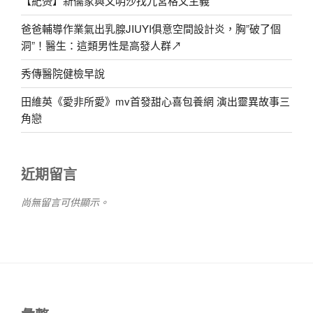
【紀赟】新儒家與文明沙找九宮格文主義
爸爸輔導作業氣出乳腺JIUYI俱意空間設計炎，胸”破了個
洞”！醫生：這類男性是高發人群↗
秀傳醫院健檢早說
田維英《愛非所愛》mv首發甜心喜包養網 演出靈異故事三
角戀
近期留言
尚無留言可供顯示。