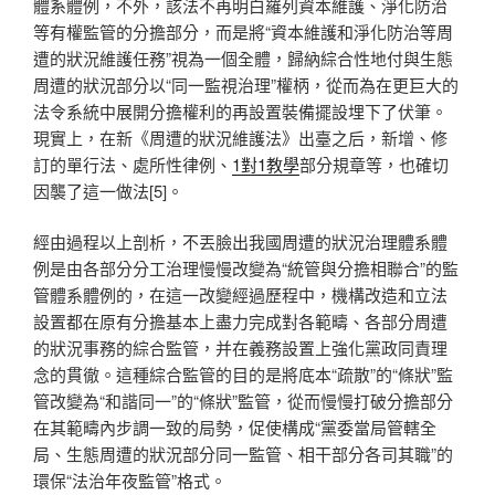
體系體例，不外，該法不再明白羅列資本維護、淨化防治
等有權監管的分擔部分，而是將“資本維護和淨化防治等周
遭的狀況維護任務”視為一個全體，歸納綜合性地付與生態
周遭的狀況部分以“同一監視治理”權柄，從而為在更巨大的
法令系統中展開分擔權利的再設置裝備擺設埋下了伏筆。
現實上，在新《周遭的狀況維護法》出臺之后，新增、修
訂的單行法、處所性律例、
1對1教學
部分規章等，也確切
因襲了這一做法[5]。
經由過程以上剖析，不丟臉出我國周遭的狀況治理體系體
例是由各部分分工治理慢慢改變為“統管與分擔相聯合”的監
管體系體例的，在這一改變經過歷程中，機構改造和立法
設置都在原有分擔基本上盡力完成對各範疇、各部分周遭
的狀況事務的綜合監管，并在義務設置上強化黨政同責理
念的貫徹。這種綜合監管的目的是將底本“疏散”的“條狀”監
管改變為“和諧同一”的“條狀”監管，從而慢慢打破分擔部分
在其範疇內步調一致的局勢，促使構成“黨委當局管轄全
局、生態周遭的狀況部分同一監管、相干部分各司其職”的
環保“法治年夜監管”格式。