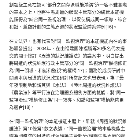
劉超級主意在認可“部分之間存退職能鴻溝”這一客不雅實際
的基本之上，也將生態周遭的狀況主管部分的統管本能機
能懂得為“綜合同一監視治理”，以促使構成同一領導、綜合
和諧、兼顧計劃的生態周遭的狀況監管體系體例[16]。
在立法界，也有代表對“同一監視治理”的本能機能內在的事
務頒發提出。2004年，在由福建團陳福勝等30多名代表提
交的關于修訂《周遭的狀況維護法》的議案中，明白提出
將周遭的狀況維護行政主管部分的“同一監視治理”權柄修正
為“同一領導、和諧和監視”的權柄[17]；國務院成長研討中
間資本與周遭的狀況政策研討所常紀文也曾表現，為了最
年夜限制地和諧其與《水法》《陸地周遭的狀況維護法》
《農業法》等單行法在治理體系體例方面的牴觸，將“同一
監視治理”權柄修正為“同一領導、和諧和監視”權柄能夠更
為適合[18]。
在“同一監視治理”的本能機能主體上，雖就《周遭的狀況維
護法》第10條第1款之表述，“同一監視治理”的本能機能主
體為國務院的周遭的狀況維護主管部分(現稱生態周遭的狀