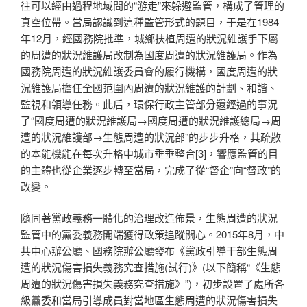
往可以經由過程地域間的“游走”來躲避監管，構成了管理的
真空位帶。當局認識到這種監管形式的題目，于是在1984
年12月，經國務院批準，城鄉扶植周遭的狀況維護手下屬
的周遭的狀況維護局改制為國度周遭的狀況維護局。作為
國務院周遭的狀況維護委員會的履行機構，國度周遭的狀
況維護局擔任全國范圍內周遭的狀況維護的計劃、和諧、
監視和領導任務。此后，環保行政主管部分還經過的事況
了“國度周遭的狀況維護局→國度周遭的狀況維護總局→周
遭的狀況維護部→生態周遭的狀況部”的步步升格，其疏散
的本能機能在每次升格中城市垂垂整合[3]，響應監管的目
的主體也從企業逐步轉至當局，完成了從“督企”向“督政”的
改變。
隨同著黨政義務一體化的治理改造佈景，生態周遭的狀況
監管中的黨委義務開端獲得政策追蹤關心。2015年8月，中
共中心辦公廳、國務院辦公廳發布《黨政引導干部生態周
遭的狀況傷害損失義務究查措施(試行)》(以下簡稱“《生態
周遭的狀況傷害損失義務究查措施》”)，初步設置了處所各
級黨委和當局引導成員對當地區生態周遭的狀況傷害損失