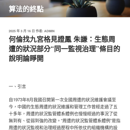
跳
算法的終點
至
主
要
內
發
2025 年 3 月 16 日
作者:
ADMIN
佈
何倫找九宮格見證鳳 朱謙：生態周
容
於
遭的狀況部分“同一監視治理”條目的
說明論睜開
一、引言
自1973年8月我國召開第一次全國周遭的狀況維護會議至
今，中國的生態周遭的狀況維護和管理工作曾經走過了五
十多年，周遭的狀況監管體系體例也慢慢經過的事況了從
無到有、從弱到強的改變。“周遭的狀況監管體系體例”是指
周遭的狀況監視和治理經過歷程中所依仗的組織機構的設