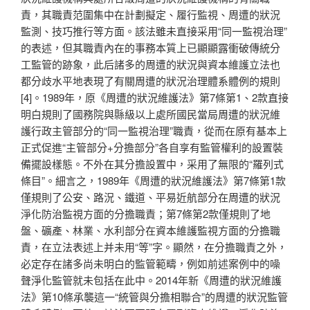
責，其職責范圍集中在計劃擬定、履行監視、周遭的狀況
監測、技巧推行等方面。該法雖未直接采用“同一監視治理”
的表述，但其職責內在的事務本質上已顯顯露衝破傳統分
工監管的跡象，此后諸多的周遭的狀況與資本維護立法也
都分歧水平地表現了有關周遭的狀況治理體系體例的規則
[4]。1989年，原《周遭的狀況維護法》第7條第1、2款直接
明白規則了國務院與縣級以上處所國民當局周遭的狀況維
護行政主管部分的“同一監視治理”職責，從而在原有基本上
正式促進“主管部分+分擔部分”各自享有監管權利的設置裝
備擺設樣態。不外在其分擔設置中，采用了無限的“羅列式
條目”。細言之，1989年《周遭的狀況維護法》第7條第1款
僅規則了公安、路況、鐵道、平易近航部分在周遭的狀況
淨化防治監視方面的分擔職責；第7條第2款僅規則了地
盤、礦產、林業、水利部分在資本維護監視方面的分擔職
責，在立法表述上并未用“等”字。顯然，在分擔職責之外，
必定存在諸多尚未明白的監管範疇，例如前述案例中的噪
聲淨化監管就未包括在此中。2014年新《周遭的狀況維護
法》第10條承襲這一“統管與分擔相聯合”的周遭的狀況監管