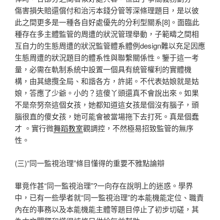
傷害損失賠還償付和治污本錢分管等深條理題目，是以彼
此之間更多是一種各自好處優先的分利型關系[8]。面臨此
種存在多主體監管的周遭的狀況管理舉動，子範疇之間相
互自力的生態周遭的狀況監管體系體例design難以充足因應
生態周遭的狀況題目的體系性與聯繫關係性。鑒于這一考
量，必需在軌制系統中設置一個具有統管權利的實體機
構，由其總攬全局、和諧各方，許諾。不代表姑娘就是姑
娘，答應了少爺。小的？這傻丫頭還真不會說出來。如果
不是奈努奈這個女孩，她都知道這女孩是個沒有腦子，頭
腦很直的傻女孩，她可能會被當場拖下去打死。真是個蠢
才 。實行微
舞蹈教室
觀調控，不然極易招致監管的無序
性。
(三)“同一監視治理”條目懂得的重要不雅點論辯
畢竟作甚“同一監視治理”?一向存在說明上的迷惑。學界
中，已有一些學者就“同一監視治理”的本能機能定位、職責
內在的事務以及本能機能主體等題目停止了初步切磋，其