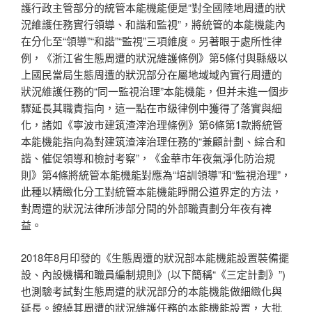
護行政主管部分的統管本能機能便是“對全國陸地周遭的狀
況維護任務實行領導、和諧和監視”，將統管的本能機能內
在分化至“領導”“和諧”“監視”三項維度。另著眼于處所性律
例，《浙江省生態周遭的狀況維護條例》第5條付與縣級以
上國民當局生態周遭的狀況部分在屬地域域內實行周遭的
狀況維護任務的“同一監視治理”本能機能，但并未進一個步
驟延長其職責指向，這一點在市級律例中獲得了落實與細
化，諸如《寧波市建筑渣滓治理條例》第6條第1款將統管
本能機能指向為對建筑渣滓治理任務的“兼顧計劃、綜合和
諧、催促領導和檢討考察”，《金華市年夜氣淨化防治規
則》第4條將統管本能機能對應為“培訓領導”和“監視治理”，
此種以精緻化分工對統管本能機能睜開公道界定的方法，
對周遭的狀況法律所涉部分間的外部職責劃分年夜有裨
益。
2018年8月印發的《生態周遭的狀況部本能機能設置裝備擺
設、內設機構和職員編制規則》(以下簡稱“《三定計劃》”)
也測驗考試對生態周遭的狀況部分的本能機能做細緻化與
延長。繚繞其周遭的狀況維護任務的本能機能設置，大批