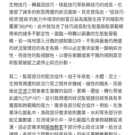
生物技巧、轉基因技巧、核能技巧等新興技巧的成長，也
激發了諸多的新型周遭的狀況風險。貝克曾指出，“從技巧-
經濟‘提高’的氣力中增添的財富日益為風險生孩子的暗影所
覆蓋”[6](P6)，此中就包含了技巧成長對生態風險監管範疇
帶來的諸多不斷定性。面臨一時難以窮盡的生態監管範
疇，若一味地墮入分擔的規制窠臼中，不免與最後的周遭
的狀況管理目的各走各路，所以必定需求設置一歸納綜合
性、兜底性的監視腳色，以便在客觀或客不雅的規制真空
和監管破綻之處停止綜合計劃。
其二，監管部分的配合協作。由于年夜氣、水體、泥土、
生物等周遭的狀況介質之間并非機械、線性的關系，而是
彼此
交流
之間會產生復雜的協同、累積、遷徙、轉化等彼
此感化[7](P197)，這引致周遭的狀況監管題目經常具有多
層面和跨範疇的張力，需求各部分配合協作。例如，在漁
業淨化變亂中，漁政部分需求依附農業、水利等多部分供
給丈量數據；在流域淨化中，淨化範圍凡是會跨越轄區鴻
溝，這必定需求相
瑜伽教室
干部分停止結合法律。結合法
律時，各部分之間看似好處共容，但由于事關義務劃分、