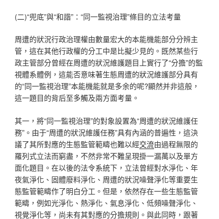
(二)“兜底”與“和諧”：“同一監視治理”條目的立法考量
周遭的狀況行政治理權由數量宏大的本能機能部分分辨主
管，這在其他行政權的分工中是比擬少見的。既然某些行
政主管部分曾經在周遭的狀況維護題目上實行了“分擔”的監
視體系體例，這能否意味著生態周遭的狀況維護部分具有
的“同一監視治理”本能機能就是多余的呢?顯然并非這般，
這一題目的背后至多觸及兩方面考量。
其一，將“同一監視治理”的對象設置為“周遭的狀況維護任
務”。由于“周遭的狀況維護任務”具有內涵的普遍性，這決
議了其所對應的生態監管範疇也難以經
交流
由過程無限的
羅列式立法而窮盡，不然非常不難呈現掛一漏萬以及單方
面化題目。在以後的法令系統下，立法曾經對水淨化、年
夜氣淨化、固體廢料淨化、周遭的狀況噪聲淨化等重要生
態監管範疇作了明白分工。但是，依然存在一些生態監管
範疇，例如光淨化、熱淨化、氣息淨化、低頻噪聲淨化、
視覺淨化等，尚未有其對應的分擔規則。與此同時，跟著