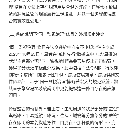
理”條目在立法上存在規范用語含混的弊端，這經常招致周
遭的狀況監管的現實履行呈現凌亂，并進一個步驟使得統
管的實效性受阻。
(二)系統說明下“同一監視治理”條目的外部規定沖突
“同一監視治理”條目在法令系統中亦有不少規定沖突之處。
2023年10月23日，筆者在“威科先行”數據庫中，以“周遭的
狀況主管部分”與“同一監視治理”為要害詞停止同句檢索，
獲得了分歧效率級此外成果，此中包括：法令6部；行政律
例2部；處所律例(處所性律例、處所當局規章、處所其他文
件)547部。基于“同一監視治理”擁有著宏大的規范系統，將
其置于
聚會場地
系統說明中更能提醒這一條目存在的詳細
題目。
僅從監管的軌制外不雅上看，生態周遭的狀況部分的“監管”
與鐵路、平易近航、路況、住建、城管等分擔部分的“監管”
存在顯明的本能機能穿插，由於在不加釋義的情形下，完