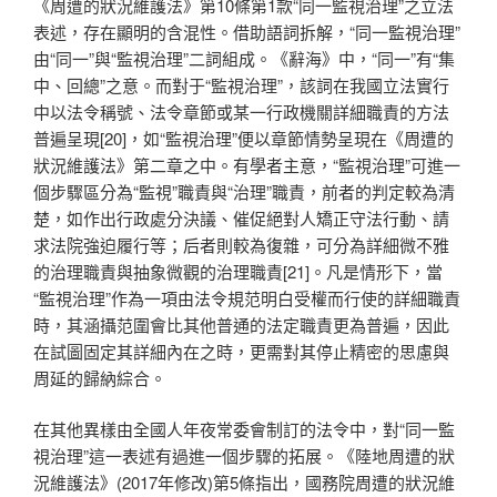
《周遭的狀況維護法》第10條第1款“同一監視治理”之立法
表述，存在顯明的含混性。借助語詞拆解，“同一監視治理”
由“同一”與“監視治理”二詞組成。《辭海》中，“同一”有“集
中、回總”之意。而對于“監視治理”，該詞在我國立法實行
中以法令稱號、法令章節或某一行政機關詳細職責的方法
普遍呈現[20]，如“監視治理”便以章節情勢呈現在《周遭的
狀況維護法》第二章之中。有學者主意，“監視治理”可進一
個步驟區分為“監視”職責與“治理”職責，前者的判定較為清
楚，如作出行政處分決議、催促絕對人矯正守法行動、請
求法院強迫履行等；后者則較為復雜，可分為詳細微不雅
的治理職責與抽象微觀的治理職責[21]。凡是情形下，當
“監視治理”作為一項由法令規范明白受權而行使的詳細職責
時，其涵攝范圍會比其他普通的法定職責更為普遍，因此
在試圖固定其詳細內在之時，更需對其停止精密的思慮與
周延的歸納綜合。
在其他異樣由全國人年夜常委會制訂的法令中，對“同一監
視治理”這一表述有過進一個步驟的拓展。《陸地周遭的狀
況維護法》(2017年修改)第5條指出，國務院周遭的狀況維