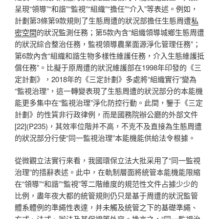
呈現“領導”“和諧”“監視”“組織”“擔任”“介入”等表述。例如，
計劃第3條第9款規則了生態周遭的狀況部擔任生態周遭
私
密空間
的狀況監測任務；第5款內含“組織領導城鄉生態周遭
的狀況綜合整治任務，監視領導農業面源淨化管理任務”；
第6款內含“組織和諧生物多樣性維護任務，介入生態維護抵
償任務”。比擬于原周遭的狀況維護部在1998年印發的《三
定計劃》，2018年的《三定計劃》多處將“組織實行”變為
“監視治理”，這一轉變表現了生態周遭的狀況部分的本能機
能更多集中在“監視治理”淨化防控行動。此間，鑒于《三定
計劃》的性質非行政律例，而是國務院辦公廳的外部文件
[22](P235)，其效率位階并不高，不克不及直接為生態周遭
的狀況部分行使“同一監視治理”本能機能供給法令根據。
從微觀立法實行來看，我國環保立法大批采用了“同一監視
治理”的措辭表述。此中，在軌制層面將統管本能機能限縮
在“領導”“和諧”“監視”等二階維度的規范性文件占據少少的
比例，盡年夜大都的統管規則仍只是基于周遭的狀況監管
體系體例的準繩性表達，并未觸及統管之下的基礎準繩、
方式、法式、辦法及其保證等外容。換言之，“同一監視治