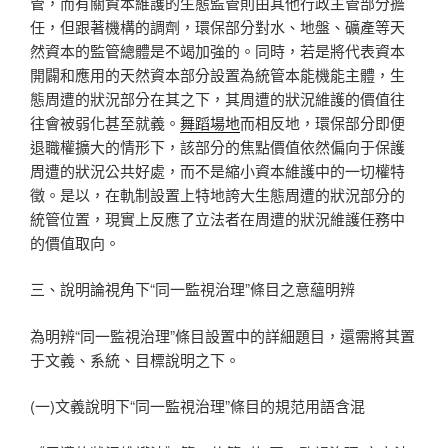
管，而有關資本維護的生態監管則由其他行政主管部分擔
任，但跟著機構的調劑，環保部分對水、地盤、礦產等天
然資本的監管總體是不竭加強的。同時，若是將代表資本
開闢和應用的天然資本部分設置為統管本能機能主體，生
態周遭的狀況部分在其之下，其周遭的狀況維護的價值往
往會被弱化甚至就義。
舞蹈場地
而相反地，環保部分即便
退職權擴大的情形下，該部分的焦點價值依然偏向于保護
周遭的狀況公共好處，而不是縮小資本維護中的一切權特
徵。是以，在軌制設置上特地誇大生態周遭的狀況部分的
統管位置，現實上反應了立法者在周遭的狀況維護任務中
的價值取向。
三、說明論視角下“同一監視治理”條目之意蘊明辨
為明辨“同一監視治理”條目設置中的詳細題目，還需將其置
于文義、系統、目標說明之下。
(一)文義說明下“同一監視治理”條目的規范用語含混