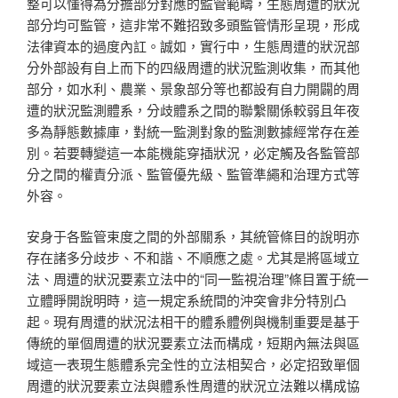
整可以懂得為分擔部分對應的監管範疇，生態周遭的狀況
部分均可監管，這非常不難招致多頭監管情形呈現，形成
法律資本的過度內訌。誠如，實行中，生態周遭的狀況部
分外部設有自上而下的四級周遭的狀況監測收集，而其他
部分，如水利、農業、景象部分等也都設有自力開闢的周
遭的狀況監測體系，分歧體系之間的聯繫關係較弱且年夜
多為靜態數據庫，對統一監測對象的監測數據經常存在差
別。若要轉變這一本能機能穿插狀況，必定觸及各監管部
分之間的權責分派、監管優先級、監管準繩和治理方式等
外容。
安身于各監管束度之間的外部關系，其統管條目的說明亦
存在諸多分歧步、不和諧、不順應之處。尤其是將區域立
法、周遭的狀況要素立法中的“同一監視治理”條目置于統一
立體睜開說明時，這一規定系統間的沖突會非分特別凸
起。現有周遭的狀況法相干的體系體例與機制重要是基于
傳統的單個周遭的狀況要素立法而構成，短期內無法與區
域這一表現生態體系完全性的立法相契合，必定招致單個
周遭的狀況要素立法與體系性周遭的狀況立法難以構成協