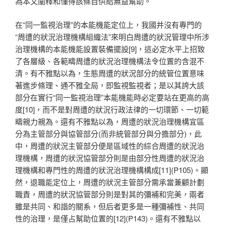
為本文闡釋和懂得該條目供給無益幫助。
在“同一監視治理”的本能機能定位上，我國并沒有專門的
“周遭的狀況治理機構組織法”來明白周遭的狀況管理中所涉
治理機構的本能機能設置裝備擺設[9]，這必定水平上招致
了各層級、各範疇周遭的狀況治理機構法令位置的含混不
清。有不雅點以為，生態周遭的狀況部分的統管位置意味
著進步條理、通不雅全局，即監視監視者；是以其誇大該
部分在實行“同一監視治理”本能機能時必定要站在更高的高
度[10]，而不是對周遭的狀況行政法律的一切環節、一切範
疇親力親為。還有不雅點以為，周遭的狀況治理機構宜區
分為主管部分與協管部分(而非統管部分與分擔部分)，此
中，周遭的狀況主管部分便是區域性的綜合周遭的狀況治
理機構，周遭的狀況協管部分則是由部分性周遭的狀況治
理機構和專門性的周遭的狀況治理機構構成[11](P105)。顯
然，退職能定位上，周遭的狀況主管部分需承當兼顧計劃
職責，周遭的狀況協管部分則是對其的彌補和完美，兩者
雖是共同、和諧的關系，但后者更多是一種彌補性、共同
性的治理，是僅占幫助位置的[12](P143)。還有不雅點以