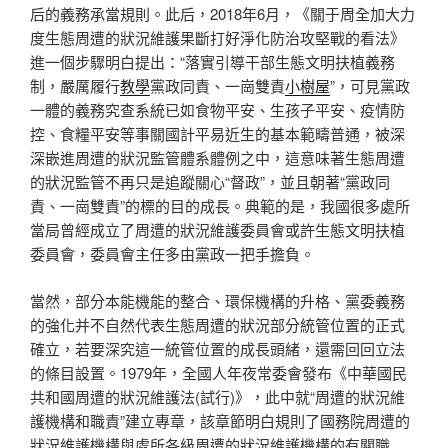
后的義務承當規則。此后，2018年6月，《關于周全加大力
度生態周遭的狀況維護果斷打好淨化防治攻堅戰的看法》
進一個步驟明白提出：“落實引導干部生態文明扶植義務
制，嚴厲履行
教學
黨政同責、一崗雙責
小樹屋
”，可見黨政
一體的義務究查系統已如食物平安、生孩子平安、疫情防
控、食糧平安等事關國計平易近生的基本範疇普通，被深
深嵌進周遭的狀況監管體系體例之中，這意味著生態周遭
的狀況監管不再只是追蹤關心“督政”，並且朝著“黨政同
責、一崗雙責”的標的目的成長。典範的是，我國很多處所
當局曾經成立了周遭的狀況維護委員會或許生態文明扶植
委員會，委員會主任多由黨政一把手擔負。
當然，部分本能機能的整合、環保機構的升格、黨委義務
的強化并不自然代表生態周遭的狀況部分統管位置的正式
確立，若要深究這一統管位置的成長頭緒，還需回回立法
的條目設置。1979年，全國人年夜常委會發布《中華國民
共和國周遭的狀況維護法(試行)》，此中就“周遭的狀況維
護機構和職責”建立專章，該章節明白規則了國務院周遭的
狀況維護機構與處所各級周遭的狀況維護機構的有關職