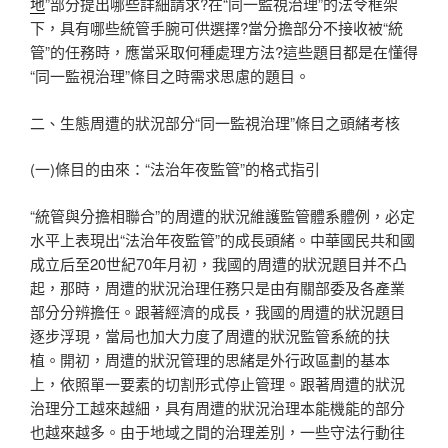
地
”部分提出哪些詳細請求?在“同一監視治理”的法令框架
下，具有哪些統管手腕可供選擇?當分擔部分不接收被“統
管”的任務時，應當采取何種處理方法?這些題目都是在懂得
“同一監視治理”條目之時需求思慮的題目。
二、生態周遭的狀況部分“同一監視治理”條目之頭緒考核
(一)條目的由來：“法治年夜監管”的格式指引
“統管與分擔相聯合”的周遭的狀況維護監管體系體例，必定
水平上表現出“法治年夜監管”的成長頭緒。中華國民共和國
成立后至20世紀70年月初，我國的周遭的狀況題目并不凸
起，那時，周遭的狀況治理任務只是由有關部委及各產業
部分分辨擔任。跟著經濟的成長，我國的周遭的狀況題目
逐步浮現，當局也加大力度了周遭的狀況監管系統的扶
植。開初，周遭的狀況管理的思緒是外行政區劃的基本
上，依照單一要素的切割形式停止管理。跟著周遭的狀況
治理分工越來越細，具有周遭的狀況治理本能機能的部分
也越來越多。由于地域之間的治理差別，一些守法行動往