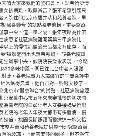
“今天請大家來我們的發布會上，記者們澄清
個女孩病難、取藥貧苦？張不希望引起只
老人院
住的北京市雙井恭和苑養老院，早
定為“醫養聯合”的試點養老機構。重要醫療
辦事中央。僅一墻之隔，張年夜爺為什麼
性病患者社區病院難開藥與三甲病院比
半以上的慢性病醫治藥品都沒有庫存，而
藥”縱然能開出也無奈報銷。 該養老院重
衛生辦事中央，該院院長詹永表現，“今朝
和330多味中藥。同已往比
台中老人照護
” 對此，養老院賣力人譚疆宜的
宜蘭養護中
ore，經常獲得典當，他自己對一些錢交換了一
為北京市“醫養聯合”的試點，社區病院曾經
北京
安養中心
市五年來未審批後的初次開
能為養老院的白
彰化老人安養機構
叟們辦
養老院的老年人年夜大都患有多發病、慢
的幾倍，
桃園長期照護
而醫療這一塊又恰
京市雙井恭和苑養老院提供專門研究醫療辦
透明的玻璃，上面有奢侈的圈子，但不俗气