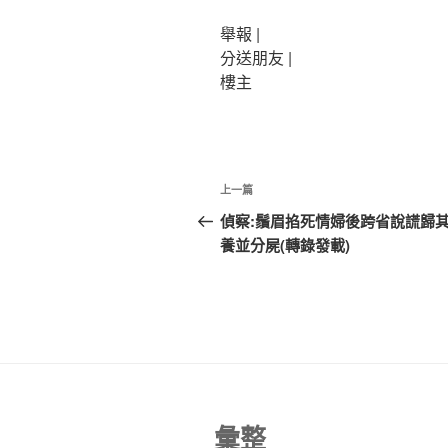
舉報 |
分送朋友 |
樓主
文
上
上一篇
章
一
偵察:鬚眉掐死情婦後跨省說謊歸
篇
養並分屍(轉錄發載)
導
文
覽
章
彙整