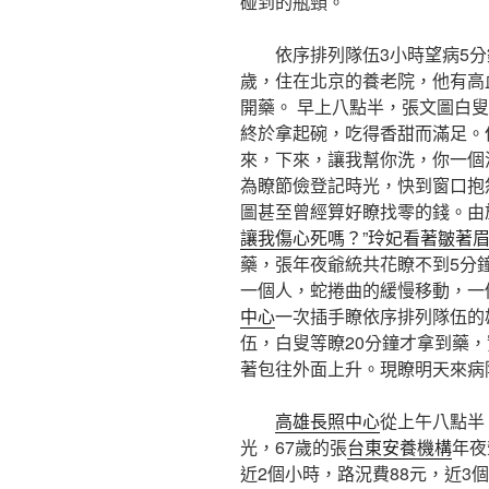
碰到的瓶頸。
依序排列隊伍3小時望病5分鐘
歲，住在北京的養老院，他有高
開藥。 早上八點半，張文圖白
終於拿起碗，吃得香甜而滿足。
來，下來，讓我幫你洗，你一個
為瞭節儉登記時光，快到窗口抱
圖甚至曾經算好瞭找零的錢。由
讓我傷心死嗎？”玲妃看著皺著
藥，張年夜爺統共花瞭不到5分
一個人，蛇捲曲的緩慢移動，一
中心
一次插手瞭依序排列隊伍的
伍，白叟等瞭20分鐘才拿到藥，
著包往外面上升。現瞭明天來病
高雄長照中心
從上午八點半
光，67歲的張
台東安養機構
年夜
近2個小時，路況費88元，近3