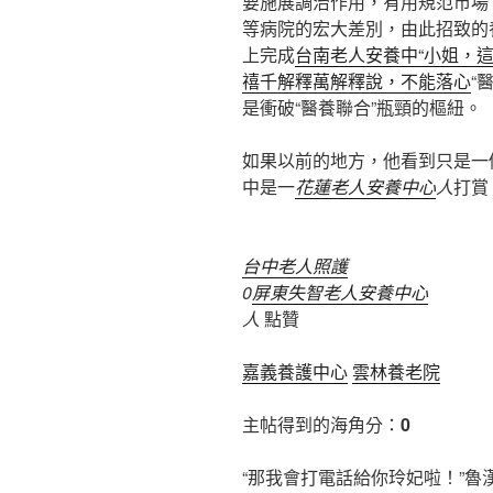
要施展調治作用，有用規范市場
等病院的宏大差別，由此招致的
上完成
台南老人安養中“小姐，
禧千解釋萬解釋說，不能落心
“
是衝破“醫養聯合”瓶頸的樞紐。
如果以前的地方，他看到只是一
中是一
花蓮老人安養中心
人
打賞
台中老人照護
0
屏東失智老人安養中心
人
點贊
嘉義養護中心
雲林養老院
主帖得到的海角分：
0
“那我會打電話給你玲妃啦！”魯