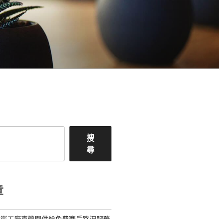
搜
尋
章
億嵐工廠直營間供給免費賽后路況服務