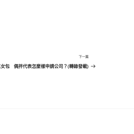
下
下一篇
一
其女包
偶拌代表怎麼樣申請公司？(轉錄發載)
篇
文
章