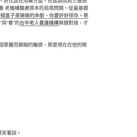
。好比說在用藥方面，社區病院和三級頭
養 老機構醫療資本的局限問題。從最基礎
這個盒子是娘娘的命脈，你要好好保存。慈
醫”與“養”的
台中老人養護機構
無縫對接，才
個華麗而模糊的輪廓，那麼現在在他的眼
漢笑著說。