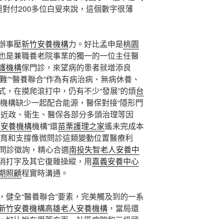
對付200多位白叟來說，這個數字很薄
辦事壓
新竹安養機構
力。好比孟申是
桃園
也是兼職養老院事業的獨一的一位主任醫
護機構
傢門診，來望病的患者就增添良
“難”“醫養聯合”作為有病治病、無病休養、
式，在摸爬滾打中，仍有不少“發展”的煩
台
療機構缺少一起配合能源，醫保對接“隱形門
易近政、衛生、醫保各部分多頭治理等因
人安養機構
機構”還
苗栗護理之家
遙未完成本
培育和支撐像微問診這類變動位置醫療利
像問診徵詢，精心合適
南投失智老人安養中
消打字及其它復雜操縱，用
嘉義安養中心
期照顧
程實時溝通。
健全“醫養聯合”要素，完美觸及到的一系
新竹安養機構
高雄老人安養機構
，當局還