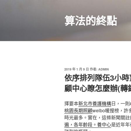
跳
至
算法的終點
主
要
內
容
發
2019 年 1 月 9 日
作者:
ADMIN
佈
依序排列隊伍3小時
於
顧中心瞭怎麼辦(轉
擇要本
新北市養護機構
日，一則
桃園長期照顧
weibo暖搜榜，
時光最多。實在，這條新聞關註
遍，各年齡段。養中心
是近年年