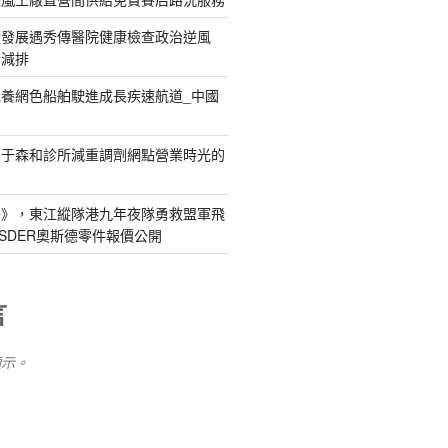
續發展遇秀傳醫院健康檢查政治逆風
新減排
養網色船舶駛進成長疾速航道_中國
關于森和診所減重調劑網點營業時光的
島》，東江縱隊港九年夜隊勇救盟軍飛
SDER奧斯德零件報價公開
言
顯示。