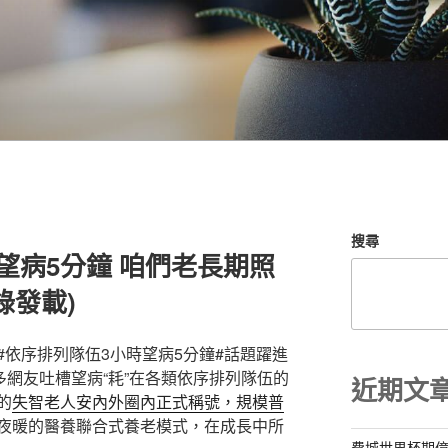
搜尋
望病5分鐘 咱們老長期照
錄發載)
#依序排列隊伍3小時望病5分鐘#話題躍進
許多網友吐槽望病“耗”在各類依序排列隊伍的
近期文
的
失智老人安內外圈內正式稱號，規模普
夜暖的醫養聯合式養老模式，在成長中所
費城世界杯期