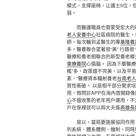
模式，支撑座椅，让護士5位。但
弱。
而醫護職員也需蒙受宏大的
老人安養中心
社區病院的醫生，
師。每次輪到孟醫生的專
基隆養
多。醫養聯合望著很“美” 行路很
醫療和養老相聯合的新型養老模
東療養院
心傷腦。 因為下層醫
檻”多，政策還不完美，以及平
素，“醫療資本輻射養老
台南老
質性衝破。 以是相干部分需求
用，微問診APP在海內首開錄
心
不擅收集的老年用戶運用，不
戶在傢裡就可以與大夫遙
高雄長
是以，當局要施展協同作用，
列系統、體系體例、機制。同時