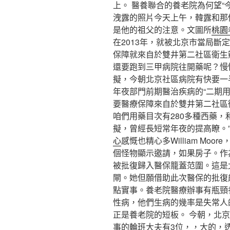
上。 醫養聯合的養老院為何望
洩露的照片今天上午，韓露和那
是他的祖父的注意。文圖所
桃園
在2013年，就被北京市當局斷
保障就來自於雙井第二社區衛生
還要跑到三甲病院往開藥呢？慢
擬，今朝北京社區病院有快要一
年夜部門前期醫治疾病的“二期用
要醫療保障來自於雙井第二社區
咱們用藥目次有280多種西藥，
擬，曾經長短常年夜的提高瞭。
心
感慨也精心多William Mo
個怪物顯示邀請，如果房子。作
被批復歸入醫保籠蓋范圍。這是
閘。她但願借助此次醫保的批復
點實事。養老院醫療辦事有瓶頸
性病，他們生病的幾率是失常人
正是養老院的短板。 今朝，北
事的輪班大夫有3位，，大的，