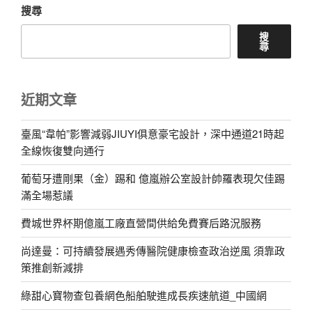
搜尋
搜
尋
近期文章
臺風“韋帕”影響減弱JIUYI俱意豪宅設計，深中通道21時起
全線恢復雙向通行
葡萄牙遭剛果（金）踢和 億嵐辦公室設計帥羅表現欠佳踢
滿全場惹議
費城世界杯期億嵐工廠直營間供給免費賽后路況服務
尚達曼：可持續發展遇秀傳醫院健康檢查政治逆風 須靠政
策推創新減排
綠甜心寶物查包養網色船舶駛進成長疾速航道_中國網