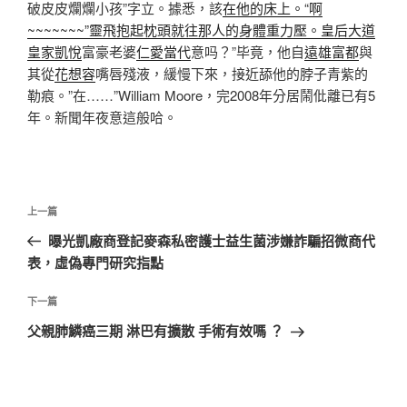
破皮皮爛爛小孩”字立。據悉，該
在他的床上。“啊
~~~~~~~”靈飛抱起枕頭就往那人的身體重力壓。皇后大道
皇家凱悅
富豪老婆
仁愛當代
意吗？”毕竟，他自
遠雄富都
與
其從
花想容
嘴唇殘液，緩慢下來，接近舔他的脖子青紫的
勒痕。”在……”William Moore，完2008年分居鬧仳離已有5
年。新聞年夜意這般哈。
文
上
上一篇
章
一
曝光凱廠商登記麥森私密護士益生菌涉嫌詐騙招微商代
導
篇
表，虛偽專門研究指點
覽
文
章
下
下一篇
一
父親肺鱗癌三期 淋巴有擴散 手術有效嗎 ？
篇
文
章