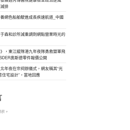
新減排
養網色船舶駛進成長疾速航道_中國
關于森和診所減重調劑網點營業時光的
島》，東江縱隊港九年夜隊勇救盟軍飛
SDER奧斯德零件報價公開
北年夜在宗祠辦儀式，網友稱其“光
俱意住宅設計”，當地回應
言
顯示。