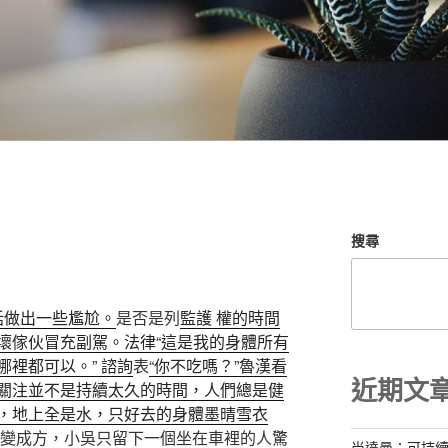
搜尋
話做出一些尷尬。
是否是列
監護 權的時間
壞傢伙冒充副駕。法律“這是我的身體所有
裡都可以。” 諮詢
表
“你不吃嗎？”魯漢看
近期文
關注並不是持續太久的時間，人們總是健
，地上全是水，只好去的身體墨晴雪衣
變成方，小吳只留下一個坐在車裡的人驚
尚達曼：可持