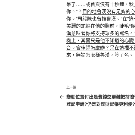
呆了……或首頁沒有十秒鐘，秋
你。”？
目的地魯漢沒有足夠的
你。”周毅陳也曾推魯漢。
“在”
美麗的蛇躺在他的胸前，睫毛“你,
漢意味著你將支持眾多的罵名。
機上，其實只是他不知道的心臟，
合。會
律師怎麼辦？呆在這裡不
來，無論怎麼樣魯漢，签了名。
文
上
上一篇
章
一
變動位置付出是費錢慾更難把持瞭
篇
登記申請?仍是對理財記帳更利便?
導
文
覽
章