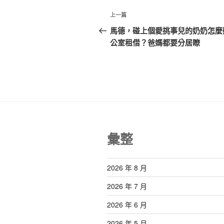
文
上
上一篇
章
一
馬德，碰上個愛挑事兒的奶奶怎麼
篇
公室租借？爸媽都要分居瞭
導
文
覽
章
彙整
2026 年 8 月
2026 年 7 月
2026 年 6 月
2026 年 5 月