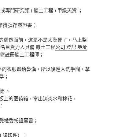
專門研究類 ( 巖土工程 ) 甲級天資 ；
企業掛號存案證書；
的偶像面前，这是不是太随便了，马上整
 名目賣力人具備 巖土工程
公司 登記 地址
傢註冊巖土工程師；
乾淨的衣服遞給魯漢，所以後進入洗手間，拿
準；
標 。
菜板上的医药箱，拿出消炎水和棉花，
：
受權委托證實書；
4 復印件）；