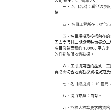
公司 登記 地址 營業 地址
三、 名目名稱：看谷溫泉度
標。
四、 名目工程所在：從化市溫
五、名目規模及投標內在的事
回去度假村二期設置裝備擺設工程名
名目修建面積約 100000 平
的詳勘階段地質勘探。
六、工期與東西的品質：工期要
質必需切合地質勘探資格規范及
七、名目總投資： 10 億元
八、投資來歷：自有。
九、招標人標準要求的資格