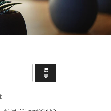
搜
尋
章
關于森和診所減重調劑網點營業時光的