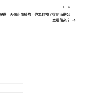
下
下一篇
一
辦辦
天價止血紗佈，你為何物？從何而辦公
篇
室租借來？
文
章