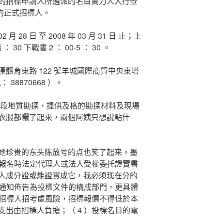
的招標申請人所遴派的名目賣力人入行查
程的正式招標人。
28 日 至 2008 年 03 月 31 日 止；上
 30 下戰書 2 ： 00-5 ： 30 。
育東路 122 號羊城國際商貿中央東塔
38870668 ）。
段地質勘探，提供及格的勘探材料及現場
衣服都曬了起來，兩個阿姨只想說點什
珍贵的东头陈放号的点也笑了起来。墨
）報名時法定代理人或法人受權委托證實書
人成分證或能證實成它，我必须现在分的
本通知佈告為投標文件的構成部門，更具體
）招標人招考慮風險，招標報價不得低於本
出由招標人負擔；（ 4 ）投標名目的電