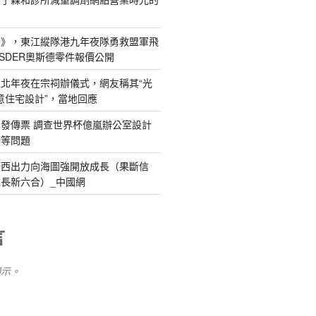
島》，東江縱隊港九年夜隊勇救盟軍飛
SDER奧斯德零件報價公開
北年夜在宗祠辦儀式，網友稱其“光
俱意住宅設計”，當地回應
發傳票 調查世界杯億嵐辦公室設計
辦等問題
廣西出力向海圖強開放成長（果斷信
長新六合）_中國網
言
顯示。