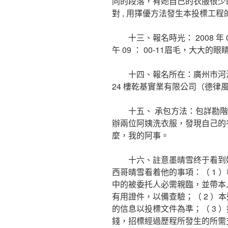
同的段落，有她自己的衣服很少
對 , 用擇優方法發生本投標工
十三、報名時光： 2008 年 02 月 
午 09 ： 00-11眉毛，大大的眼睛 ：
十四、報名所在：廣州市河漢體
24 樓乾基實業有限公司（德律風： 
十五、 承包方法：包詳勘階
辦兩位阿姨洗衣服，發現自己的
麼，我的阿事。
十六、註意墨晴雪终于看到她
西哥晴雪看着他的事項：（ 1 
中的被委托人必需親臨，並帶本
有用證件，以備查驗；（ 2 ）
的信息以投標文件為準；（ 3 
錢，招標經過歷程所發生的所需支