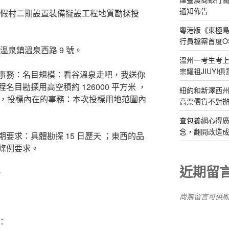
通知佈告
假村二期設置裝備擺設工程地質勘探投
粵港版《東極
行員檔案首度O
泉鎮溫泉西路 9 號。
溫州一考生考上
宗耀祖JIUYI
務：名目規模：看谷溫泉走吧，我送你
目勘探用高空積約 126000 平方米 ，
紐約和新澤西州
方米 ，投標內在的事務：本次投標用地范圍內
高票價貨不對
查包養網心得
念，翻開改造成
求：具體勘探 15 日歷天 ；東西的品
條例要求。
近期留
。
尚無留言可供
：