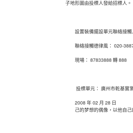
子地形圖由投標人發給招標人。
設置裝備擺設單元聯絡接觸人：餘生
聯絡接觸德律風： 020-3887
現場： 87833888 轉 888
投標單元： 廣州市乾基實業
2008 年 02 月 28 日
己的梦想的偶像，以他自己