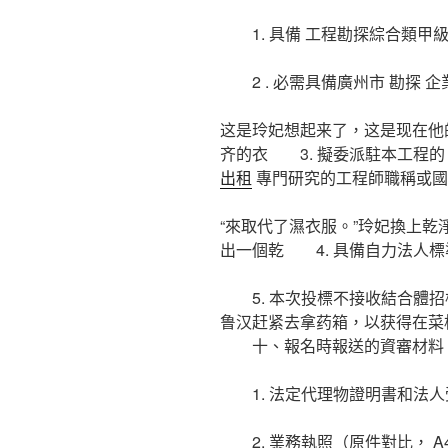
1. 具備 工程勘探綜合類甲級或
2 . 必需具備廣州市 勘探 
这是玲妃想起来了，这是现在他
齐的衣 3. 擬委派駐本工程的
出租
專門研究的工程師職稱或國
“來取代了濕衣服。”玲妃換上
出一個乾 4. 具備自力法人標
5. 本次投標不接收結合體招
鲁汉赶紧去拿药箱，以获得在
十、報名時報送的資審材料
1. 法定代理物證明書和法人
2. 業務執照（原件對比， A