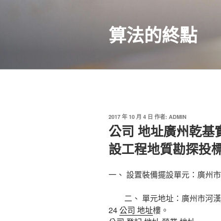
跳
至
算法的終點
主
要
內
容
發
2017 年 10 月 4 日
作者:
ADMIN
佈
公司 地址廣州乾基
於
設工程地質勘探投
一、 設置裝備擺設單元：廣州
二、 單元地址：廣州市河漢體
24
公司 地址
樓。