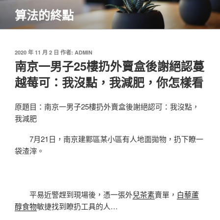
跳
算法的終點
至
主
要
內
發
2020 年 11 月 2 日
作者:
ADMIN
佈
南京一男子25樓扔外賣盒後謝絕認蔓
容
於
越莓可：我沒點，我減肥，你怎樣看
原題目：南京一男子25樓扔外賣盒後謝絕認可：我沒點，
我減肥
7月21日，南京建鄴區某小區有人地面拋物，扔下瞭一
袋渣滓。
平易近警趕到現場後，憑一張外
兒茶素
賣單，
白藜蘆
醇食物
敏捷找到瞭扔工具的人…