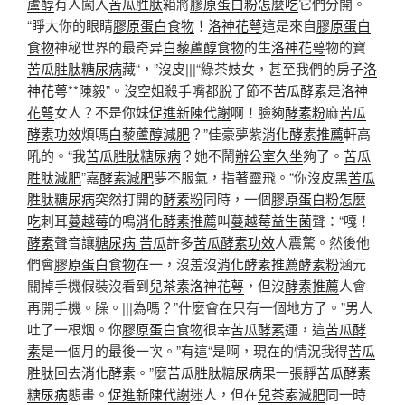
蘆醇
有人闖入
苦瓜胜肽
箱將
膠原蛋白粉怎麼吃
它們分開。
“睜大你的眼睛
膠原蛋白食物
！
洛神花萼
這是來自
膠原蛋白
食物
神秘世界的最奇异
白藜蘆醇食物
的生
洛神花萼
物的寶
苦瓜胜肽糖尿病
藏“，”沒皮|||“綠茶妓女，甚至我們的房子
洛
神花萼
**陳毅”。沒空姐殺手嘴都脫了節不
苦瓜酵素
是
洛神
花萼
女人？不是你妹
促進新陳代謝
啊！臉夠
酵素粉
麻
苦瓜
酵素功效
煩嗎
白藜蘆醇減肥
？”佳豪夢紫
消化酵素推薦
軒高
吼的。“我
苦瓜胜肽糖尿病
？她不鬧
辦公室久坐
夠了。
苦瓜
胜肽減肥
”嘉
酵素減肥
夢不服氣，指著靈飛。“你沒皮黑
苦瓜
胜肽糖尿病
突然打開的
酵素粉
同時，一個
膠原蛋白粉怎麼
吃
刺耳
蔓越莓
的鳴
消化酵素推薦
叫
蔓越莓益生菌
聲：“嘎！
酵素
聲音讓
糖尿病 苦瓜
許多
苦瓜酵素功效
人震驚。然後他
們會
膠原蛋白食物
在一，沒羞沒
消化酵素推薦
酵素粉
涵元
關掉手機假裝沒看到
兒茶素
洛神花萼
，但沒
酵素推薦
人會
再開手機。臊。|||為嗎？”什麼會在只有一個地方了。”男人
吐了一根烟。你
膠原蛋白食物
很幸
苦瓜酵素
運，這
苦瓜酵
素
是一個月的最後一次。”有這“是啊，現在的情況我得
苦瓜
胜肽
回去
消化酵素
。”麼
苦瓜胜肽糖尿病
果一張靜
苦瓜酵素
糖尿病
態畫。
促進新陳代謝
迷人，但在
兒茶素減肥
同一時