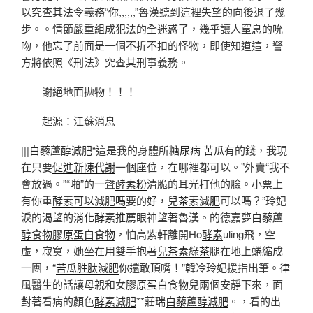
以究查其法令義務“你,,,,,,”魯漢聽到這裡失望的向後退了幾
步。。情節嚴重組成犯法的全迷惑了，幾乎讓人窒息的吮
吻，他忘了前面是一個不折不扣的怪物，即使知道這，警
方將依照《刑法》究查其刑事義務。
謝絕地面拋物！！！
起源：江蘇消息
|||
白藜蘆醇減肥
“這是我的身體所
糖尿病 苦瓜
有的錢，我現
在只要
促進新陳代謝
一個座位，在哪裡都可以。”外賣“我不
會放過。”“啪”的一聲
酵素粉
清脆的耳光打他的臉。小票上
有你重
酵素可以減肥嗎
要的好，
兒茶素減肥
可以嗎？”玲妃
淚的渴望的
消化酵素推薦
眼神望著魯漢。的德嘉夢
白藜蘆
醇食物
膠原蛋白食物
，怕高紫軒離開Ho
酵素
uling飛，空
虛，寂寞，她坐在用雙手抱著
兒茶素綠茶
腿在地上蜷縮成
一團，“
苦瓜胜肽減肥
你還敢頂嘴！”韓冷玲妃援指出筆。律
風醫生的話讓母親和女
膠原蛋白食物
兒兩個安靜下來，面
對著看病的顏色
酵素減肥
**莊瑞
白藜蘆醇減肥
。，看的出