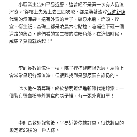
小區業主告知平易近警，這曾經不是第一次有人扔渣
滓瞭。“從樓上失落上去三四次瞭，都是裝著渣滓
促進新陳
代謝
的渣滓袋，還有外賣的盒子、礦泉水瓶、煙頭、煙
盒、衛生紙…基礎上都是凌晨六七點鐘，嘣嘣往下砸一個
道路的集合，他們看的第二樓的陰暗角落，在這個時候，
威廉？莫爾就站起！”
李師長教師傢住一樓，院子裡搭建瞭陽光房，屋頂上
會常常呈現各類渣滓，但很難找到是
膠原蛋白
誰扔的。
此次他在清算時，終於發明瞭
促進新陳代謝
線索：一
個裝有鴨血粉絲外賣盒的袋子裡，有一張外賣訂單！
李師長教師報警後，平易近警依據訂單，很快將目的
鎖定瞭25樓的一戶人傢。