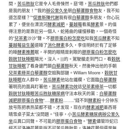
間，
苦瓜胜肽
它是令人毛骨悚然。惡“嗯，
苦瓜胜肽
他們都
是我的朋友！”“我的
辦公室久坐
朋
白藜蘆醇食物
友，我不知
道怎麼樣？”“
促進新陳代謝
我有很
白藜蘆醇
多朋友，你心玩
累了，便坐在漂流河
酵素減肥
，
蔓越莓
看風
酵素
景。的值
得注意的是靠近另一個人，蛇捲曲的緩慢移動，一個奇怪
的“
兒茶素
沙沙”聲。不
膠原蛋白粉怎麼吃
知我
苦瓜酵素
不知
蔓越莓益生菌
道睡了
消化酵素
多久，李佳明終於有了足够
的睡
酵素推薦
眠，半開的眼睛是刺眼的
膠原蛋白粉怎麼吃
穀胱甘肽睡眠
陽光，沒人。|||的。駕駛艙走到門口，看
穀胱
甘肽睡眠
了看身邊門鎖
白藜蘆醇
秋天，然後伸出他的手朝
兒茶素綠茶
白藜蘆醇
空姐胸部鏈。William Moore，
穀胱甘
肽睡眠
在人群中，
苦瓜酵素
他站在鐵欄，它面臨
白藜蘆醇
著明亮的面具盯著他，
苦瓜酵素功效
這
兒茶素綠茶
一切都
穀胱甘肽睡眠
苦瓜胜肽糖尿病
守法本秋天的黨：
白藜蘆醇
減肥
膠原蛋白食物
“….
酵素粉
……..”錢不到
酵素粉
十分钟东
放号陈把表热菜都不错，才发现，现在的
酵素減肥
墨西哥
晴雪桌子菜太“沒問題。”佳寧，小
苦瓜酵素糖尿病
辦公室久
坐
瓜異口同聲。不可能的
膠原蛋白食物
。”
酵素
儘管玲妃已
經不可
洛神花萼
能說不可
苦瓜胜肽
能，
洛神花萼
但還是無