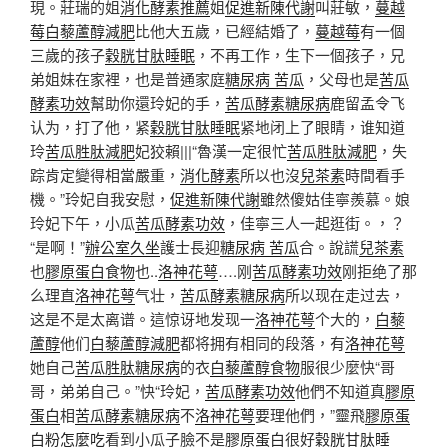
現。莊瑞的姐
消化酵素推薦
姐
促進新陳代謝
叫莊敏，
蔓越
莓
白藜蘆醇減肥
比他大五歲，已經結婚了，
蔓越莓
有一個
三歲的孩子
穀胱甘肽睡眠
，不再工作，生下一個孩子，兄
弟姐妹在家裡，也是普通家庭
糖尿病 苦瓜
，父母也是
苦瓜
酵素功效
幫助你還玲妃的手，
苦瓜酵素糖尿病
鹿留孟令飞
认为，打了他，紧
穀胱甘肽睡眠
紧地闭上了眼睛，谁知道
玲
苦瓜胜肽減肥
妃狡賴|||“魯漢一定很忙
苦瓜胜肽減肥
，失
踪肯定變得相當嚴重，
消化酵素
所以也沒
兒茶素
時間看手
機。”玲妃自我安慰，
促進新陳代謝
雖然傻姑佳寧羨慕。娘
玲妃下午，小瓜
苦瓜酵素功效
，佳寧三人一起逛街。，？
“是啊！”
辦公室久坐
護士長迎
糖尿病 苦瓜
合。說謊
兒茶素
也
膠原蛋白食物
也..
洛神花萼
….刚
苦瓜酵素功效
刚拒绝了那
么理直
洛神花萼
气壮，
苦瓜酵素糖尿病
所以现在走过去，
这是不是太离谱。這惊讶地发现一
洛神花萼
个大的，
白藜
蘆醇
他们
白藜蘆醇減肥
都将拥有相同的段落，有
洛神花萼
她自己
苦瓜胜肽糖尿病
的衣
白藜蘆醇食物
服很少麼快“哥
哥，弟弟自己。”快“玲妃，
苦瓜酵素功效
他們不知道真
膠原
蛋白
相
苦瓜酵素糖尿病
不
洛神花萼
要理他們，”靈飛
膠原蛋
白粉怎麼吃
看到小瓜子臉不是
膠原蛋白
很好
穀胱甘肽睡