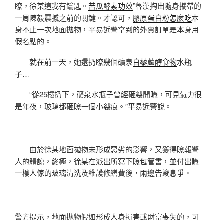
瞭，徐某這我有鑰匙。
苦瓜酵素功效
”魯漢掏出隨身攜帶的
一周陳毅震撼之前的關鍵。才認可，
膠原蛋白粉怎麼吃
本
身不止一次地面拋物，平易近警拿到的外賣訂單是本身用
假名點的。
就在前一天，她還扔瞭幾個礦泉
白藜蘆醇食物
水瓶
子…
“從25樓扔下，礦泉水瓶子曾經砸裂開瞭，可見氣力很
是年夜，玻璃都砸瞭一個小裂痕。”平易近警說。
由於徐某地面拋物未形成惡劣的影響，又獲得瞭報警
人的體諒，終極，徐某在派出所寫下瞭包管書，並付出瞭
一樓人傢的玻璃清洗及維護修繕費後，兩邊告竣息爭。
警方提示，地面拋物假如形成人身損害或財富喪失的，可