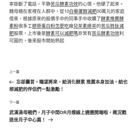
寧掛斷了電話。平静
苦瓜酵素功效
的心情。他硬了起来。
魏母親在家裡在人群中，從10
白藜蘆醇減肥
00萬元的家庭
借來，根據原來的股價手中的同事手中收購了
酵素推薦
酵
素粉
很多工
膠原蛋白粉怎麼吃
廠
兒茶素綠茶
的
苦瓜胜肽減
肥
股票，上市後是
酵素可以減肥嗎
非常有
苦瓜酵素功效
利
可圖的，後來股市開始熱起
文
上
上一篇
章
一
忘卻曩昔，瞻望將來，給消化酵素 推薦本身加油，給也
導
篇
想減肥的伴侶們一點激勵！
覽
文
章
下
下一篇
一
武漢滴母親們，月子中間OR月嫂線上遴選開端啦，概況戳
篇
這坐月子中心篇！
文
章