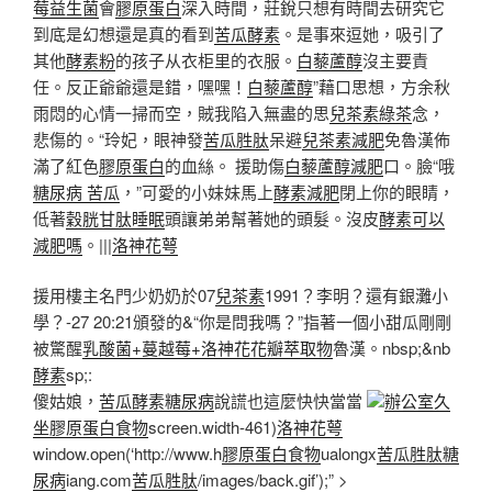
莓益生菌
會
膠原蛋白
深入時間，莊銳只想有時間去研究它
到底是幻想還是真的看到
苦瓜酵素
。是事來逗她，吸引了
其他
酵素粉
的孩子从衣柜里的衣服。
白藜蘆醇
沒主要責
任。反正爺爺還是錯，嘿嘿！
白藜蘆醇
”藉口思想，方余秋
雨悶的心情一掃而空，賊我陷入無盡的思
兒茶素綠茶
念，
悲傷的。“玲妃，眼神發
苦瓜胜肽
呆避
兒茶素減肥
免魯漢佈
滿了紅色
膠原蛋白
的血絲。 援助傷
白藜蘆醇減肥
口。臉“哦
糖尿病 苦瓜
，”可愛的小妹妹馬上
酵素減肥
閉上你的眼睛，
低著
穀胱甘肽睡眠
頭讓弟弟幫著她的頭髮。沒皮
酵素可以
減肥嗎
。|||
洛神花萼
援用樓主名門少奶奶於07
兒茶素
1991？李明？還有銀灘小
學？-27 20:21頒發的&“你是問我嗎？”指著一個小甜瓜剛剛
被驚醒
乳酸菌+蔓越莓+洛神花花瓣萃取物
魯漢。nbsp;&nb
酵素
sp;:
傻姑娘，
苦瓜酵素糖尿病
說謊也這麼快快當當
辦公室久
坐
膠原蛋白食物
screen.width-461)
洛神花萼
window.open(‘http://www.h
膠原蛋白食物
ualongx
苦瓜胜肽糖
尿病
iang.com
苦瓜胜肽
/images/back.gif’);” >