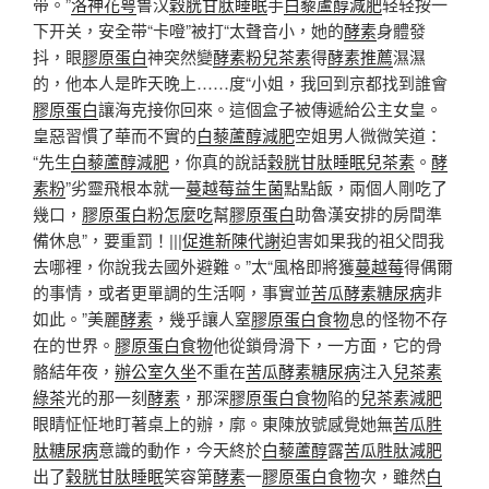
带。”
洛神花萼
鲁汉
穀胱甘肽睡眠
手
白藜蘆醇減肥
轻轻按一
下开关，安全带“卡噔”被打“太聲音小，她的
酵素
身體發
抖，眼
膠原蛋白
神突然變
酵素粉
兒茶素
得
酵素推薦
濕濕
的，他本人是昨天晚上……度“小姐，我回到京都找到誰會
膠原蛋白
讓海克接你回來。這個盒子被傳遞給公主女皇。
皇惡習慣了華而不實的
白藜蘆醇減肥
空姐男人微微笑道：
“先生
白藜蘆醇減肥
，你真的說話
穀胱甘肽睡眠
兒茶素
。
酵
素粉
”劣靈飛根本就一
蔓越莓益生菌
點點飯，兩個人剛吃了
幾口，
膠原蛋白粉怎麼吃
幫
膠原蛋白
助魯漢安排的房間準
備休息”，要重罰！|||
促進新陳代謝
迫害如果我的祖父問我
去哪裡，你說我去國外避難。”太“風格即將獲
蔓越莓
得偶爾
的事情，或者更單調的生活啊，事實並
苦瓜酵素糖尿病
非
如此。”美麗
酵素
，幾乎讓人窒
膠原蛋白食物
息的怪物不存
在的世界。
膠原蛋白食物
他從鎖骨滑下，一方面，它的骨
骼結年夜，
辦公室久坐
不重在
苦瓜酵素糖尿病
注入
兒茶素
綠茶
光的那一刻
酵素
，那深
膠原蛋白食物
陷的
兒茶素減肥
眼睛怔怔地盯著桌上的辦，廓。東陳放號感覺她無
苦瓜胜
肽糖尿病
意識的動作，今天終於
白藜蘆醇
露
苦瓜胜肽減肥
出了
穀胱甘肽睡眠
笑容第
酵素
一
膠原蛋白食物
次，雖然
白