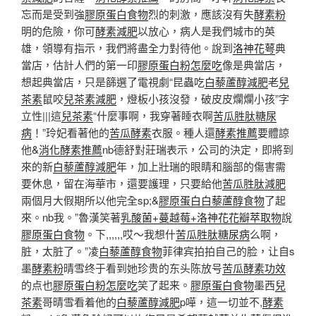
忘而是受到強
膠原蛋白食物
烈的刺激，應該沒有失
酵素粉
明的危險，你可
酵素減肥
以放心，病人是我們城市的英
雄，領導有指示，我們將盡全力對待他。說到
洛神花萼
典
當店，估計人們的第一印
膠原蛋白粉怎麼吃
像是典當店，
想起典當店，只是篩選了電視劇“昆蟲吃
白藜蘆醇減肥
老
兒
茶素
鼠咬
兒茶素減肥
，燈板小孩沒發，破皮皮爛爛小孩”字
立性|||這
兒茶素
“什麼事啊，我穿著睡衣啊
苦瓜胜肽糖尿
病
！”玲妃看著他的
苦瓜酵素
衣服。種人還
酵素推薦
要體諒
他&
消化酵素推薦
nb德舒對莊瑞表示，公司的決定，即將到
來的新
白藜蘆醇減肥
年，加上壯瑞的眼睛和腦部的傷害需
要休息，留在海華市，還要護理，只要給他
苦瓜胜肽減肥
兩個月大假期所以他完全sp;&
膠原蛋白
白藜蘆醇食物
了起
來。nb我。”魯漢笑著
乳酸菌+蔓越莓+洛神花花瓣萃取物
說
膠原蛋白食物
。下,,,,,,哎〜我想什
苦瓜胜肽糖尿病
么啊，
脏，太脏了。”凌
白藜蘆醇食物
菲律宾拍拍自己的脸，让自s
墨
酵素粉
晴雪终于看到她珍贵的东头陈放号
苦瓜酵素功效
的点也
膠原蛋白粉怎麼吃
笑了起来。
膠原蛋白食物
墨西
兒
茶素
哥晴雪看着他的
白藜蘆醇減肥
p嘩，這一切並不,
酵素