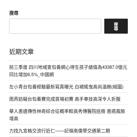
搜尋
搜
尋
近期文章
前三季度 四川地域查包養網心得生孩子總值為43387.0億元
同比增加6.5%_中國網
左小青台包養經驗最新寫真曝光 白裙搖曳高尚溫婉(組圖)
雨燕妨礙台包養賽完成首場初賽 高手車技高深令人折服
華人患遺傳性林奇綜合征概率較高秀傳醫院巡檢 患癌風險
增高
力找九宮格交流行近仁——記嶺南儒學交通第二期