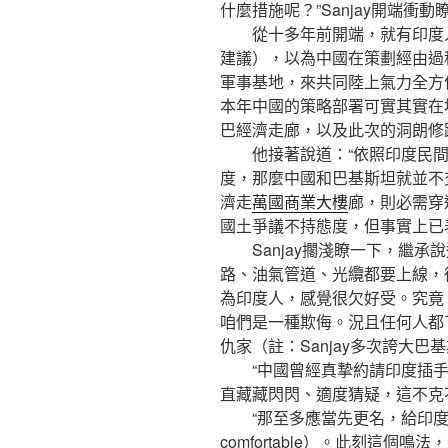
什麼措施呢？”Sanjay開端衝動
從十多年前開端，就有印度人
建議），以為中國在策劃經由過
軍事基地，來共同陸上氣力全方位
本年中國的策略部署可實其實在
巴經濟走廊，以及此次的洞朗修
他接著說道：“依照印度民間
度，那麼中國和巴基斯坦就並不
濟走
萬國商業大樓
廊，則必需穿
國土爭議不持態度，但事實上已
Sanjay擱淺瞭一下，繼承
路、油氣管道、光纜都要上線，
為印度人，感覺很欠好受。究竟，
咱們是一種欺侮。況且任何人都
仇家（註：Sanjay多次誇大巴
“中國曾經真摯約請印度插手
直藏藏閃閃、適度猜疑，這不克
“那至多應當先更名，給印度一個臺階
comfortable）。此刻這個鳴