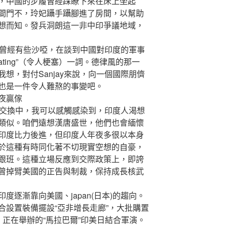
，中國的步履曾經踩瞭下來在床上坐起
間門不，玲妃躡手躡腳進了房間，以幫助
想而知。發兵洞朗這一非中印爭議地域，
音曾經有些沙啞，在談到中國對印度的軍事
cating”（令人梗塞）一詞。德律風的那一
想，對付Sanjay來說，向一個國際朋儕
也是一件令人難熬的事變吧。
夜贏傢
的交換中，我可以感觸感染到，印度人渴想
類似。咱們遠想漢唐盛世，他們也會緬懷
印度比力後進，但印度人年夜多很以本身
於這種有時同化著不切現實空想的自豪，
跟班。這種立場反應到交際政策上，即誇
曾掉臂美國的正告與制裁，保持成長核武
漸靠向美國、japan(日本)的趨向。
合設置裝備擺設“亞非增長走廊”，大批購置
正在舉辦的“馬拉巴爾”印美日結合軍演。