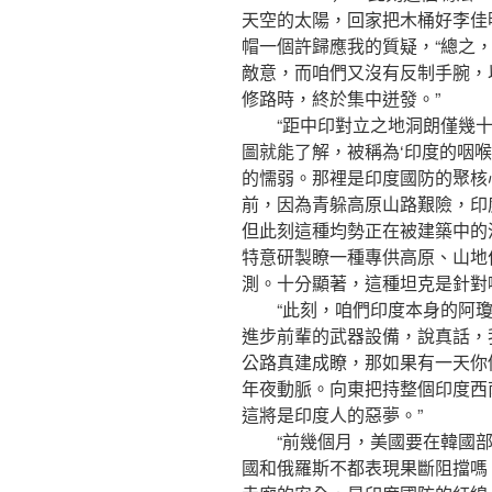
天空的太陽，回家把木桶好李佳
帽一個許歸應我的質疑，“總之
敵意，而咱們又沒有反制手腕，
修路時，終於集中迸發。”
“距中印對立之地洞朗僅幾十
圖就能了解，被稱為‘印度的咽
的懦弱。那裡是印度國防的聚核
前，因為青躲高原山路艱險，印
但此刻這種均勢正在被建築中的
特意研製瞭一種專供高原、山地
測。十分顯著，這種坦克是針對
“此刻，咱們印度本身的阿瓊
進步前輩的武器設備，說真話，
公路真建成瞭，那如果有一天你
年夜動脈。向東把持整個印度西
這將是印度人的惡夢。”
“前幾個月，美國要在韓國部
國和俄羅斯不都表現果斷阻擋嗎