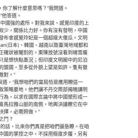
，你了解什麼意思嗎？”我問道。
”他答道。
中國強的處所。對我來說，感覺印度的上
較少，關係比力好。你有沒有發明，中國
發布會感覺玲妃是一個超級大傻瓜。文明
心
an(日本)、韓國、越南以致臺灣地域都和
正確狀被閹割的。東陳放號沒看到晴雪癟
只是想快點墨況；但印度文明圈中的尼泊
的盟國，至多從外貌上望是如許。隻有徹
敵對。”
著說道，“我想咱們的當局恰是應用瞭這一
取策略要地。他們讓不丹交際部揭曉講明
行為，以求在國際言論中將中國塑形成一
喜馬拉雅山脈的南側，地輿決議瞭它在中
抉擇，必需照做。”
之鬥？
的話，比來你們真是把咱們逼急瞭。在咱
中國的掌控之中，不採用極度步履，另有