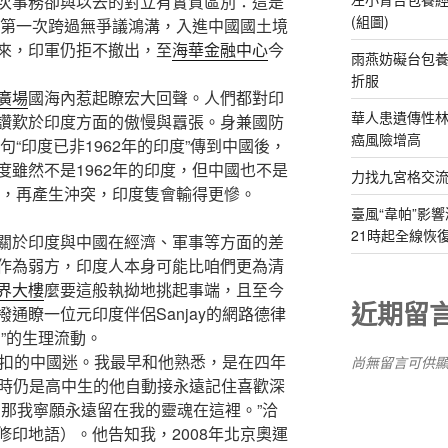
次事務卻與以去的對立有實質區別：這是
(組圖)
行第一次跨過無爭議鴻溝，入進中國國土境
來，印軍仍拒不撤出，至
海華金融中心
今
雨燕妨礙台包養
折服
廣場
國海內惹起瞭宏大回聲。人們都對印
華人患遺傳性林
讚歎於印度方面的傲慢與囂張。身兼國防
癌風險增高
句“印度已非1962年的印度”傳到中國後，
雖然不是1962年的印度，但中國也不是
力找九宮格交
者，再產生沖突，印度隻會輸得更慘。
臺風“韋帕”影響
21時起全線恢
於印度與中國在經濟、軍事等方面的差
作為弱方，印度人本身可能比咱們更為清
界大樓
麼要這般執拗地挑起事端，且至今
近期留
通瞭一位元印度伴侶Sanjay的網路德律
”的生理流動。
不扣的中國迷。我最早和他熟悉，是在四年
尚無留言可供
，其時仍是高中生的他自動接永遠記住喜歡深
，那我寧願永遠留在我的靈魂在這裡。”洽
印地語）。他告知我，2008年北京奧運