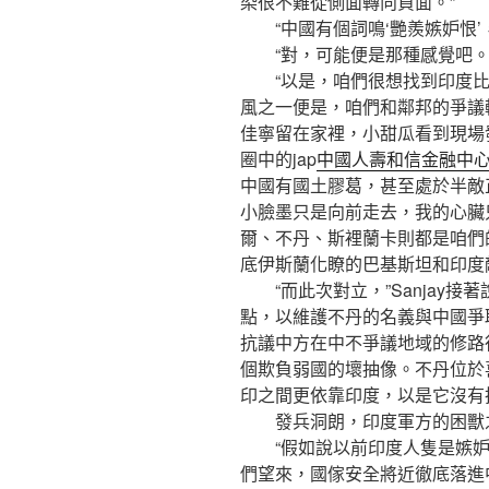
染很不難從側面轉向負面。”
“中國有個詞鳴‘艷羨嫉妒恨’
“對，可能便是那種感覺吧。
“以是，咱們很想找到印度比
風之一便是，咱們和鄰邦的爭議
佳寧留在家裡，小甜瓜看到現場
圈中的jap
中國人壽和信金融中
中國有國土膠葛，甚至處於半敵
小臉墨只是向前走去，我的心臟
爾、不丹、斯裡蘭卡則都是咱們
底伊斯蘭化瞭的巴基斯坦和印度
“而此次對立，”Sanjay接
點，以維護不丹的名義與中國爭
抗議中方在中不爭議地域的修路
個欺負弱國的壞抽像。不丹位於
印之間更依靠印度，以是它沒有
發兵洞朗，印度軍方的困獸
“假如說以前印度人隻是嫉妒
們望來，國傢安全將近徹底落進