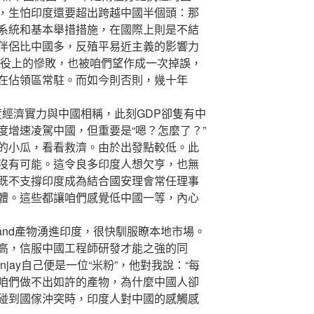
，生怕印度還要超出跨越中國半個頭：那
系統和基本舉措措施，在國際上則是不結
伴侶比中國多，反殖平易近主義的影響力
戰役上的慘敗，也被咱們望作成一次掉誤，
在佔領區常駐。而如今則否則，幾十年
度經濟實力與中國相稱，此刻GDP卻隻有中
度增速凌駕中國，但重要是“嗯？怎麼了？”
的小瓜，看看救濟。由於出發點較低。此
沒有可能。這令良多印度人想欠亨，也無
既不支撐印度成為結合國安理會常任理事
體。這些都讓咱們感覺低中國一等，內心
nd產物湧進印度，很快馴服瞭本地市場。
高，信服中國工程師研發才能之強的同
jay自己便是一位“米粉”，他對我說：“每
咱們做不出如許的產物，為什麼中國人卻
碰到國傢沖突時，印度人對中國的感觸感