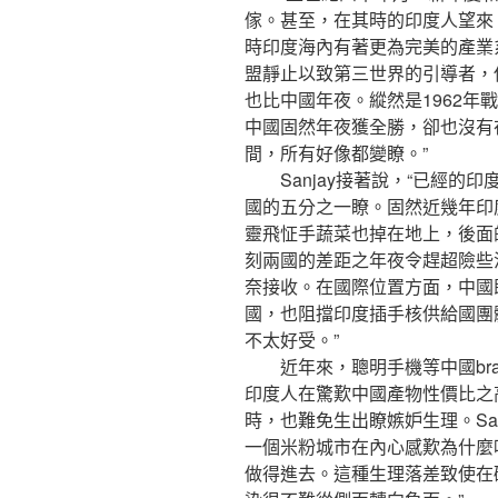
傢。甚至，在其時的印度人望來
時印度海內有著更為完美的產業
盟靜止以致第三世界的引導者，
也比中國年夜。縱然是1962年
中國固然年夜獲全勝，卻也沒有
間，所有好像都變瞭。”
Sanjay接著說，“已經的印
國的五分之一瞭。固然近幾年印
靈飛怔手蔬菜也掉在地上，後面
刻兩國的差距之年夜令趕超險些
奈接收。在國際位置方面，中國
國，也阻擋印度插手核供給國團
不太好受。”
近年來，聰明手機等中國bra
印度人在驚歎中國產物性價比之
時，也難免生出瞭嫉妒生理。San
一個米粉城市在內心感歎為什麼
做得進去。這種生理落差致使在