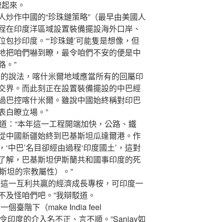
瞭起來。
炒作中國的“珍珠鏈策略”（最早由美國人
程在印度洋區域設置裝備擺設海外口岸、
包抄印度。“‘珍珠鏈’可能隻是想像，但
地把咱們嚇到瞭，最令咱們不安的便是中
路。”
的說法，喀什米爾地域應當所有的回屬印
交界。而此刻正在設置裝備擺設的中巴經
過巴控喀什米爾。雖說中國始終稱對印巴
表白瞭立場。”
說道：“本年這一工程開端加快，公路、鐵
從中國新疆始終到巴基斯坦瓜達爾港。作
‘中巴’名目卻經由過程‘印度國土’，這對
了解，巴基斯坦伊斯蘭共和國事印度的死
基斯坦的宗教屬性）。”
這一互利共贏的經濟成長專桉，可印度一
不及怪咱們吧。”我辯駁道。
下（make India feel
法，令印度的介入名不正、言不順。”Sanjay如