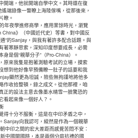
中開端，他就開端自學中文。其時還在復
帶他遙端錄像一瞥瞭上海陸傢嘴，從那後來，
片瞭。
好的年夜學進修商學，應用業馀時光，瀏覽
dern China》（中國近代史）等書，對中國反
”的Sanjay，與我有著許多配合話題。與
有著寒靜思索，深知印度想要成長，必需
是個“親華分子”（Pro-China）。
原來我隻是抱著測驗考試的立場，摸索
沒想到他好像早預備瞭一肚子的話要和我
njay顯然更為坦誠，險些無拘謹地將他多
略作收拾整頓，錄之成文。從他那裡，咱
真正的設法主意去像墨水晴雪一臉驚恐的
它看起來像一個好人？。
衡
得十分不服衡，這是在中印矛盾之中，
Sanjay向我認可，縱然是作為一個親華
常因今朝中印之間的宏大差距而感覺苦悶不安：
新中國開國時，本是兩個分庭抗禮的國