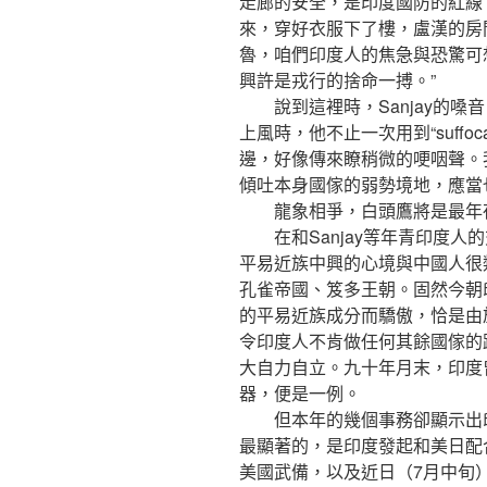
走廊的安全，是印度國防的紅線
來，穿好衣服下了樓，盧漢的房
魯，咱們印度人的焦急與恐驚可
興許是戎行的捨命一搏。”
說到這裡時，Sanjay的嗓
上風時，他不止一次用到“suffo
邊，好像傳來瞭稍微的哽咽聲。我
傾吐本身國傢的弱勢境地，應當
龍象相爭，白頭鷹將是最年
在和Sanjay等年青印度人
平易近族中興的心境與中國人很
孔雀帝國、笈多王朝。固然今朝
的平易近族成分而驕傲，恰是由
令印度人不肯做任何其餘國傢的
大自力自立。九十年月末，印度
器，便是一例。
但本年的幾個事務卻顯示出印度逐
最顯著的，是印度發起和美日配
美國武備，以及近日（7月中旬）