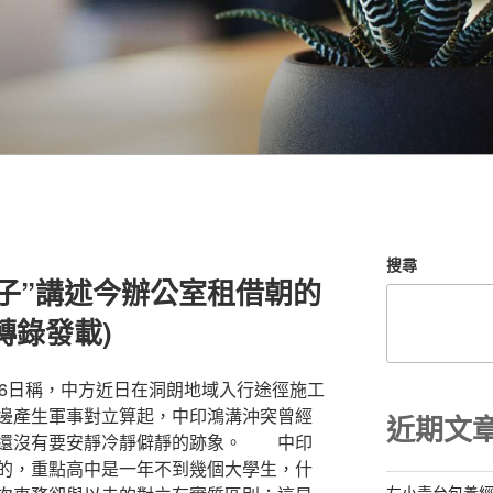
搜尋
子”講述今辦公室租借朝的
轉錄發載)
26日稱，中方近日在洞朗地域入行途徑施工
邊產生軍事對立算起，中印鴻溝沖突曾經
近期文
像還沒有要安靜冷靜僻靜的跡象。 中印
的，重點高中是一年不到幾個大學生，什
左小青台包養經