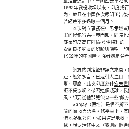
麼是普通高中？寧願回去幫她家
1962年戰役收場以來，印度戎
內。並且在中國多次嚴明正告後
曾經差不多過瞭一個月。
本次對立事務在中
忠孝經貿
軍的侵犯行為拍案而起，同時也
部長印度高官阿倫·賈伊特利的一
受到良多網友的辯駁與譏嘲：印度
1962年的中國瞭，強者還是強
網友的判定並非無穴來風，關
距，無須多言，已是引人注目。
晰。那麼，此次印度為什
宏泰世
拒不妥協呢？帶著這個疑難，我撥
風，想要從他那兒偵查一些“敵方
Sanjay（假名）是個不折
前的Italki言語進。修平臺上
情地凝視著它，“如果這是地獄
我，想要進修中文（我則向他進修