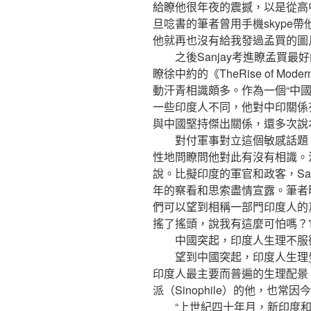
給瞭他很年夜的震撼，以是從高
旦唸書的筆者曾用手機skype
他就再也沒有給我發過孟買的圖
之後Sanjay考進瞭孟買最
瞭徐中約的《TheRise of Mo
動汗青相識頗多。作為一個“中國通
一些印度人不同，他對中印關係
與中國堅持傑出關係，還多次說本身
對付軍事對立這個敏感話題，
性地問瞭問他對此有沒有相識。
說。比擬印度的軍官和政客，Sa
年的察看和思索盡情宣露。筆者
們可以望到相稱一部門印度人的
搖了搖頭，說我有這麼可怕嗎？
中國突起，印度人生理不服
望到中國突起，印度人生理覺
印度人最主要而普遍的生理配景。
派（Sinophile）的他，也
“上世紀四十年月，新印度和