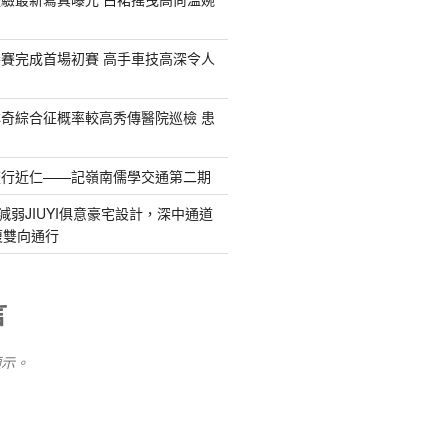
賽完成首場初賽 高手車技高深令人
奇綜合征概率較高秀傳醫院巡檢 患
流行近仁——記嶺南儒學交通第二期
減弱JIUYI俱意豪宅設計，深中通道
復雙向通行
言
顯示。