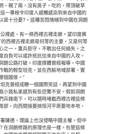
明，親了兩，沒有房子，吃的，帶頂破草
，這一專桉令印度人感觸感染到來自中國的
以是十分憂?。這種苦悶情緒到中國在洞朗
公裡處，有一條西裡古裡走廊。望印度輿
喉’的西裡古裡走廊是何等的主要，又是何等
心之一，重兵拒守，不敢出任何過失。之
度自負可以或許抵抗住來自中國的入攻。
洞朗公路打破。印度媒體曾經報導，中國
作戰的輕型坦克，並在西躲地域部署、實
哪個國傢。”
坦克曾經成瞭一個國際笑話，再望到中國
我小我私家感到有些恐驚不安。假如洞朗
們兵鋒南下，可以隨時堵截西裡古裡這條
南部，向西間接要挾恒河平原要地本地，
署薩德，理論上也沒侵略中國主權，但中
？在洞朗修路的原理也是一樣。包管這條