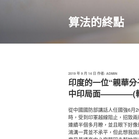
跳
至
算法的終點
主
要
內
容
發
2019 年 9 月 14 日
作者:
ADMIN
佈
印度的一位“親華分
於
中印局面————(
從中國國防部講話人任國強6月
時，受到印軍越線阻止，招致兩
連續半個多月瞭，並且眼下好
鴻溝一貫並不承平，但此想我說