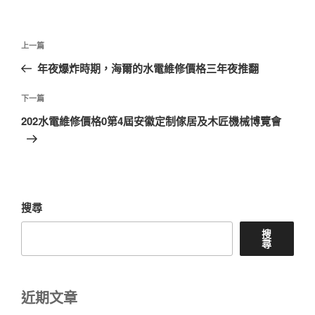
文
上
上一篇
章
一
年夜爆炸時期，海爾的水電維修價格三年夜推翻
導
篇
覽
文
下
下一篇
章
一
202水電維修價格0第4屆安徽定制傢居及木匠機械博覽會
篇
文
章
搜尋
搜
尋
近期文章