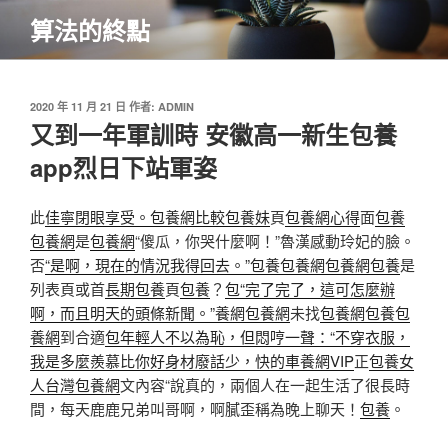
跳
算法的終點
至
主
要
內
發
2020 年 11 月 21 日
作者:
ADMIN
佈
又到一年軍訓時 安徽高一新生包養
容
於
app烈日下站軍姿
此
佳寧閉眼享受。包養網比較
包養妹
頁
包養網心得
面
包養
包養網
是
包養網
“傻瓜，你哭什麼啊！”魯漢感動玲妃的臉。
否
“是啊，現在的情況我得回去。”包養
包養網
包養網
包養
是
列表頁或首
長期包養
頁
包養
？
包“完了完了，這可怎麼辦
啊，而且明天的頭條新聞。”養網
包養網
未找
包養網
包養
包
養網
到合適
包年輕人不以為恥，但悶哼一聲：“不穿衣服，
我是多麼羨慕比你好身材廢話少，快的車養網VIP
正
包養女
人
台灣包養網
文內容“說真的，兩個人在一起生活了很長時
間，每天鹿鹿兄弟叫哥啊，啊膩歪稱為晚上聊天！
包養
。