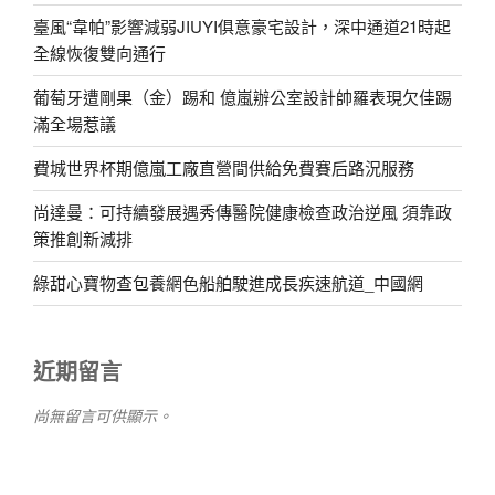
臺風“韋帕”影響減弱JIUYI俱意豪宅設計，深中通道21時起
全線恢復雙向通行
葡萄牙遭剛果（金）踢和 億嵐辦公室設計帥羅表現欠佳踢
滿全場惹議
費城世界杯期億嵐工廠直營間供給免費賽后路況服務
尚達曼：可持續發展遇秀傳醫院健康檢查政治逆風 須靠政
策推創新減排
綠甜心寶物查包養網色船舶駛進成長疾速航道_中國網
近期留言
尚無留言可供顯示。