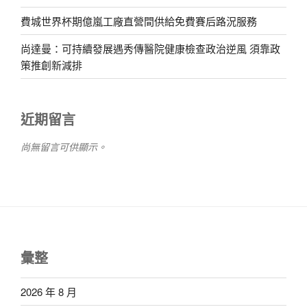
費城世界杯期億嵐工廠直營間供給免費賽后路況服務
尚達曼：可持續發展遇秀傳醫院健康檢查政治逆風 須靠政
策推創新減排
近期留言
尚無留言可供顯示。
彙整
2026 年 8 月