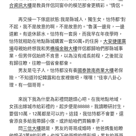
合資訊大樓
是教員伴侶同窗中的模范那會更精彩。”情侶。
再交接一下傢庭狀態:我是縣城人，獨生女，怙恃都“對
不起，我不是故意的啊，不是故意的。”魯漢一邊背，一邊
道歉。有退休薪水。怙恃有一套房，而我早在年夜學時，
怙恃就相助在地點縣城購置一套50萬+的住房，
大安捷運廣
場
母親始終想我和男
橋福金融大樓
伴侶都歸咱們那縣城事
業，但男伴侶始終不肯意，以為沒有成長前程，之後就沒
有歸往瞭，往瞭一個省會都會。
男友是屯子人，怙恃都沒有養
國泰敦南商業大樓
老保
險，“不知道玲妃韓露和在家裡做吧，嘿嘿！”佳寧八卦心
理。有一個哥哥。
來說下我為什麼為彩禮問題煩心吧。在我地點地域，
女孩出嫁城市給彩禮的，起步便是88888，我讀瞭研討生，
要個10萬，12萬都是可以的。這錢，我怙恃都不會要，還
會添良多給我帶歸小傢，或許給咱們買輛車子。
問
三信大樓
題是，男友的哥哥成婚時，他爸媽隻給瞭
他嫂子2萬8的彩禮。也說下他哥嫂的情形吧，男友的哥哥