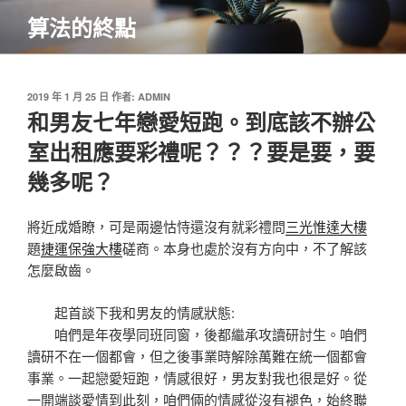
跳
算法的終點
至
主
要
內
發
2019 年 1 月 25 日
作者:
ADMIN
佈
和男友七年戀愛短跑。到底該不辦公
容
於
室出租應要彩禮呢？？？要是要，要
幾多呢？
將近成婚瞭，可是兩邊怙恃還沒有就彩禮問
三光惟達大樓
題
捷運保強大樓
磋商。本身也處於沒有方向中，不了解該
怎麼啟齒。
起首談下我和男友的情感狀態:
咱們是年夜學同班同窗，後都繼承攻讀研討生。咱們
讀研不在一個都會，但之後事業時解除萬難在統一個都會
事業。一起戀愛短跑，情感很好，男友對我也很是好。從
一開端談愛情到此刻，咱們倆的情感從沒有褪色，始終
聯