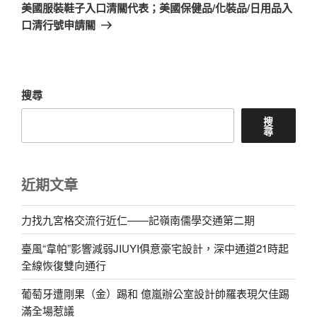
章
一
美國服裝鞋子入口清關代表；美國保健品/化裝品/日用品入
篇
口清行號申請關
文
章
搜尋
搜
尋
近期文章
力找九宮格交流行近仁——記嶺南儒學交通第二期
臺風“韋帕”影響減弱JIUYI俱意豪宅設計，深中通道21時起
全線恢復雙向通行
葡萄牙遭剛果（金）踢和 億嵐辦公室設計帥羅表現欠佳踢
滿全場惹議