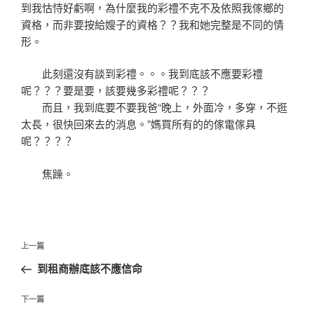
到我怙恃好虧啊，為什麼我的彩禮不克不及依照我傢鄉的
資格，而非要按給嫂子的資格？？我和她完整是不同的情
形。
此刻還沒有談到彩禮。。。我到底該不應要彩禮
呢？？？要是要，該要幾多彩禮呢？？？
而且，我到底要不要我爸“晚上，外面冷，多穿，不逛
太長，很快回來去的消息。”媽買所有的的傢電傢具
呢？？？？
焦躁。
文
上
上一篇
章
一
到租商辦底該不應信命
導
篇
覽
文
下
下一篇