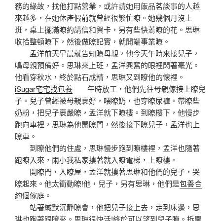
務的緣故，找他打點營業，或許請她用飯品茗談事的人越
來越多，在她休產假前就曾經很繁忙瞭。她幾個月沒上
班，桌上擺滿瞭約請信和賀卡，另有些快蔫瞭的花。思琳
收拾整頓瞭下，然後做瞭記實，就開端事業瞭。
孟洋前天早晨就告知瞭母親，他今天午時來接兒子，
鳴母親預備好。思琳來上班，孟洋興奮的眼裡閃著毫光。
他看穿秋水，終於點石成精，思琳又到瞭他的懷裡。
iSugar宅宅找包養
午時放工，他們先往母親傢接上瞭兒
子。兒子曾經被母親裹好，喂瞭奶，也穿瞭尿褲。帶瞭些
奶粉，把兒子裹嚴瞭，孟洋就下瞭樓。到瞭樓下，他慢步
跑向車裡，思琳為他開瞭門，然後接下瞭兒子，孟洋也上
瞭車。
到瞭他們的住處，思琳慢步跑到瞭樓裡，孟洋也隨著
跑瞭入來，兩小我私家摟著就入瞭電梯，上瞭樓。
開瞭門，入瞭屋，孟洋就摟著思琳和他們的兒子，哭
瞭起來。他太衝動瞭!他，兒子，另有思琳，他們是
包養合
約
個傢庭。
站著緘默沉靜瞭會，他把兒子接上去，走到床邊，思
琳也跑著跟瞭來。思琳很快活!終於可以望到兒子瞭。拆開