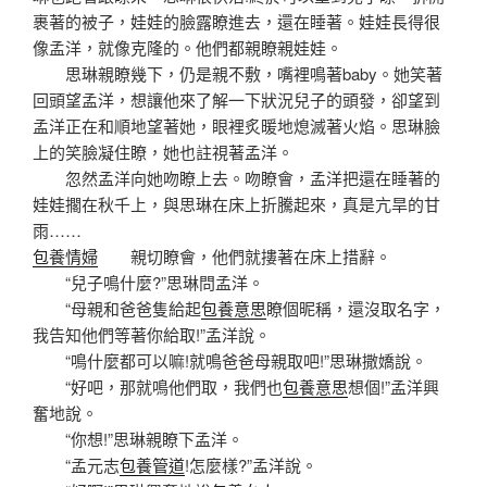
裹著的被子，娃娃的臉露瞭進去，還在睡著。娃娃長得很
像孟洋，就像克隆的。他們都親瞭親娃娃。
思琳親瞭幾下，仍是親不敷，嘴裡鳴著baby。她笑著
回頭望孟洋，想讓他來了解一下狀況兒子的頭發，卻望到
孟洋正在和順地望著她，眼裡炙暖地熄滅著火焰。思琳臉
上的笑臉凝住瞭，她也註視著孟洋。
忽然孟洋向她吻瞭上去。吻瞭會，孟洋把還在睡著的
娃娃擱在秋千上，與思琳在床上折騰起來，真是亢旱的甘
雨……
包養情婦
親切瞭會，他們就摟著在床上措辭。
“兒子鳴什麼?”思琳問孟洋。
“母親和爸爸隻給起
包養意思
瞭個昵稱，還沒取名字，
我告知他們等著你給取!”孟洋說。
“鳴什麼都可以嘛!就鳴爸爸母親取吧!”思琳撒嬌說。
“好吧，那就鳴他們取，我們也
包養意思
想個!”孟洋興
奮地說。
“你想!”思琳親瞭下孟洋。
“孟元志
包養管道
!怎麼樣?”孟洋說。