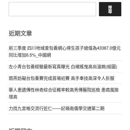
搜
尋
近期文章
前三季度 四川地域查包養網心得生孩子總值為43387.0億元
同比增加6.5%_中國網
左小青台包養經驗最新寫真曝光 白裙搖曳高尚溫婉(組圖)
雨燕妨礙台包養賽完成首場初賽 高手車技高深令人折服
華人患遺傳性林奇綜合征概率較高秀傳醫院巡檢 患癌風險
增高
力找九宮格交流行近仁——記嶺南儒學交通第二期