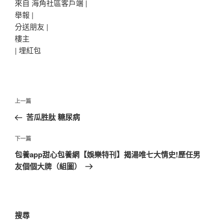
來自 海角社區客戶端 |
舉報 |
分送朋友 |
樓主
|
埋紅包
文
上
上一篇
章
一
苦瓜胜肽 糖尿病
導
篇
覽
文
下
下一篇
章
一
包養app甜心包養網【娛樂特刊】揭湯唯七大情史!歷任男
篇
友個個大牌（組圖）
文
章
搜尋