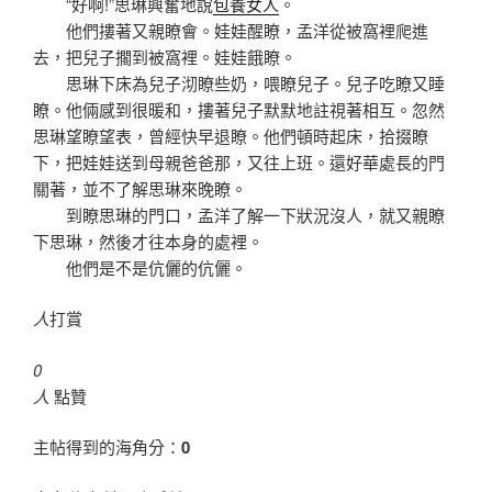
“好啊!”思琳興奮地說
包養女人
。
他們摟著又親瞭會。娃娃醒瞭，孟洋從被窩裡爬進
去，把兒子擱到被窩裡。娃娃餓瞭。
思琳下床為兒子沏瞭些奶，喂瞭兒子。兒子吃瞭又睡
瞭。他倆感到很暖和，摟著兒子默默地註視著相互。忽然
思琳望瞭望表，曾經快早退瞭。他們頓時起床，拾掇瞭
下，把娃娃送到母親爸爸那，又往上班。還好華處長的門
關著，並不了解思琳來晚瞭。
到瞭思琳的門口，孟洋了解一下狀況沒人，就又親瞭
下思琳，然後才往本身的處裡。
他們是不是伉儷的伉儷。
人
打賞
0
人
點贊
主帖得到的海角分：
0