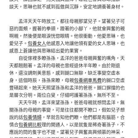
談天，思琳也就不感到孤傲與沉靜，安定地調養著身材。
孟洋天天午時放工，都往母親那望兒子。望著兒子可
惡的面頰，握著的拳頭，蹬著的小腳丫，他就會興奮的親
啊親，然後便是眼淚恍惚眼睛。他很衝動，他愛思琳，也
愛兒子。
包養女人
他感恩入地讓他領有愛的女人思琳，也
感恩上蒼讓他與思琳結出愛的果實。
自從傢裡多瞭孫孫，孟洋的爸爸母親興奮的嘴角，天
天都翹翹著。孟洋的母親也曾經退休半年瞭。由於剛退
休，還沒調劑美意態，感到餬口無聊，缺乏事變空虛本
身，這個時辰，孫孫來瞭，母親
包養網車馬費
的餬口空虛
豐碩起來。她天天照望孫孫和孟洋的爸爸。餬口摒擋的也
是層次分明。兩位白叟，仔細呵護著孫孫，無所不至。
天天午時，孟洋來望孫孫，爸爸母親就想問孟洋，無
關孫孫的母親的事變，可是往往都開不瞭口，假如兒子想
說的話
包養情婦
，早就告知他們瞭。他們都是有腦筋，合
情合
包養網比較
理的開通人，以是就隻是稀奇著孫子，不
應說的問的隻字也不提。望著兒子興奮高興傾慕的神采，