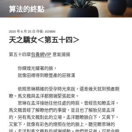
跳
算法的終點
至
主
要
內
發
2020 年 8 月 25 日
作者:
ADMIN
佈
天之驕女＜第五十四＞
容
於
第五十四章
包養網VIP
意氣揚揚
你輝煌光耀著的臉，
就像田裡得到瞭豐產的莊稼漢
依照思琳精確的受孕時光來說，還差幾天就到預產期
瞭。馬文楓與孟洋都開端緊張起來。
思琳在孟洋接她往他住處的時辰，曾經告知瞭孟洋，
馬文楓曾經了解瞭他們的事變，並且也了解胎兒是孟洋
的，另有馬文楓對此的立場。孟洋聽瞭臉白下，又黃下，
又紫下，就像有彩色的燈照在他的臉上。聽完瞭思琳的
話，孟洋對馬文楓有些感謝感動。他們是兄弟，可是今朝