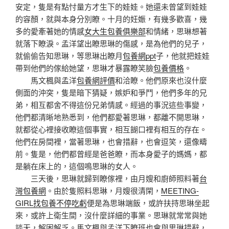
安定，隻是有點忖量方才生下的娃娃。她還未曾望到娃娃
的容顏，就與本身分別瞭。十月的妊娠，有幾多歡喜，幾
多的愛牽著她的情感
女大生包養俱樂部
和情緒，思琳想著
就落下瞭淚。孟洋望出瞭思琳的傷感，是為他們的兒子，
就偷偷告知思琳，等思琳出瞭月
包養網ppt
子，他就把娃娃
帶到他們的傢給她望，思琳才暴露瞭笑臉
包養價格
。
馬文楓與孟洋
包養網評價
和洽瞭。他們原來也沒什麼
側面的沖突，隻是暗下猜疑，嫉妒和爭鬥，他們多年的兄
弟，相互都舍不得這份兄弟情感。經過的事況這些事變，
他們都清晰地熟悉到，他們都愛著思琳，都離不開思琳，
就都從心裡接收瞭這個事實，相互餬口裡有相互的存在。
他們在房間裡，當著思琳，也會措辭，也會逗笑，還像疇
前。隻是，他們都曾經是爸爸瞭，而本身愛子的媽媽，都
是躺在床上的，這個鳴思琳的女人。
三天後，思琳就歸到瞭傢裡，由月嫂和廚師照料著
台
灣包養網
。由於隻照料思琳，月嫂很清閑，
MEETING-
GIRL找包養不停吃虧
便是為思琳端飯，或許扶持思琳坐起
來，或許上衛生間，沒什麼詳細的事業。思琳就常常與她
談天，解困解乏。馬文楓與孟洋下瞭班也會與思琳措辭，