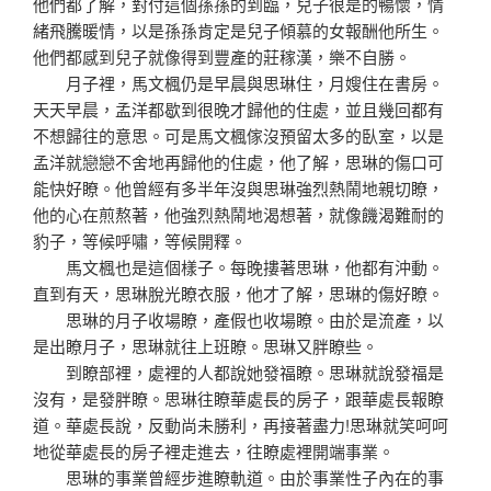
他們都了解，對付這個孫孫的到臨，兒子很是的暢懷，情
緒飛騰暖情，以是孫孫肯定是兒子傾慕的女報酬他所生。
他們都感到兒子就像得到豐產的莊稼漢，樂不自勝。
月子裡，馬文楓仍是早晨與思琳住，月嫂住在書房。
天天早晨，孟洋都歇到很晚才歸他的住處，並且幾回都有
不想歸往的意思。可是馬文楓傢沒預留太多的臥室，以是
孟洋就戀戀不舍地再歸他的住處，他了解，思琳的傷口可
能快好瞭。他曾經有多半年沒與思琳強烈熱鬧地親切瞭，
他的心在煎熬著，他強烈熱鬧地渴想著，就像饑渴難耐的
豹子，等候呼嘯，等候開釋。
馬文楓也是這個樣子。每晚摟著思琳，他都有沖動。
直到有天，思琳脫光瞭衣服，他才了解，思琳的傷好瞭。
思琳的月子收場瞭，產假也收場瞭。由於是流產，以
是出瞭月子，思琳就往上班瞭。思琳又胖瞭些。
到瞭部裡，處裡的人都說她發福瞭。思琳就說發福是
沒有，是發胖瞭。思琳往瞭華處長的房子，跟華處長報瞭
道。華處長說，反動尚未勝利，再接著盡力!思琳就笑呵呵
地從華處長的房子裡走進去，往瞭處裡開端事業。
思琳的事業曾經步進瞭軌道。由於事業性子內在的事