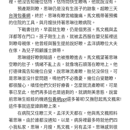
裡。他沒告知幾位怙恃，怙恃問快生瞭嗎，他就說沒有。
預產期到瞭，思琳仍是沒有生孩子的跡象。超瞭三天
台灣包養網
，終於，思琳有瞭宮縮腹痛。馬文楓帶著預備
的住院的工具，與月嫂扶持著思琳往瞭病院。
下戰書往的，早晨就生瞭，仍是個男孩。馬文楓與孟
洋都等在門口。孩子剛生上去，就被孟西服在嬰兒藍裡送
到瞭母親傢，他曾經與醫生提前說好瞭。孟洋請瞭位大夫
在傢，為兒子照顧護士臍帶。
思琳縫好瞭側暗語，也被推瞭進去。馬文楓望著思琳
空瞭的肚子，情緒不亂上去，就像塊石頭落在瞭地上。他
打德律風告知幾位白叟，說思琳流產瞭，胎兒沒保住，可
是思琳並沒什麼問題，鳴他們不必擔憂。幾位白叟聽瞭，
都很酸心，嗔怪他們欠好好療養，怎麼就流產瞭呢，可是
事已至此，他們再多話也是過剩的，就調劑美意態，說當
前思琳生娃娃的機遇
包養網ppt
還多著呢!又撫慰起馬文楓來!
這件事就這麼諱飾瞭上來。
在病院又住瞭三天。孟洋天天都在，他與馬文楓照料
著思琳。由於誰都沒通知，以是，病房裡最多時就他們四
小我私家，思琳，月嫂，馬文楓，另有孟洋。思琳感到很