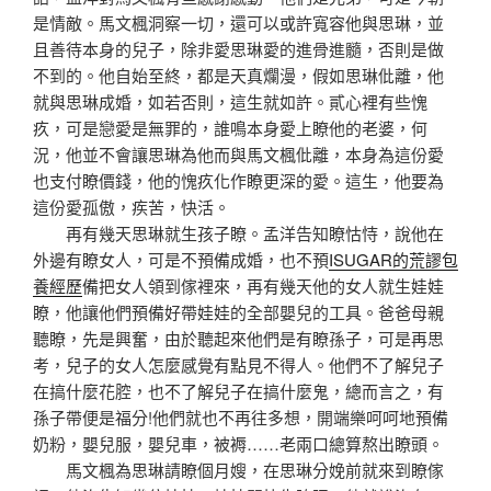
是情敵。馬文楓洞察一切，還可以或許寬容他與思琳，並
且善待本身的兒子，除非愛思琳愛的進骨進髓，否則是做
不到的。他自始至終，都是天真爛漫，假如思琳仳離，他
就與思琳成婚，如若否則，這生就如許。貳心裡有些愧
疚，可是戀愛是無罪的，誰鳴本身愛上瞭他的老婆，何
況，他並不會讓思琳為他而與馬文楓仳離，本身為這份愛
也支付瞭價錢，他的愧疚化作瞭更深的愛。這生，他要為
這份愛孤傲，疾苦，快活。
再有幾天思琳就生孩子瞭。孟洋告知瞭怙恃，說他在
外邊有瞭女人，可是不預備成婚，也不預
ISUGAR的荒謬包
養經歷
備把女人領到傢裡來，再有幾天他的女人就生娃娃
瞭，他讓他們預備好帶娃娃的全部嬰兒的工具。爸爸母親
聽瞭，先是興奮，由於聽起來他們是有瞭孫子，可是再思
考，兒子的女人怎麼感覺有點見不得人。他們不了解兒子
在搞什麼花腔，也不了解兒子在搞什麼鬼，總而言之，有
孫子帶便是福分!他們就也不再往多想，開端樂呵呵地預備
奶粉，嬰兒服，嬰兒車，被褥……老兩口總算熬出瞭頭。
馬文楓為思琳請瞭個月嫂，在思琳分娩前就來到瞭傢