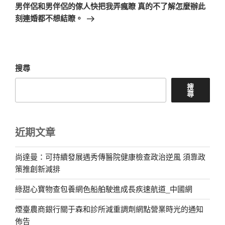
一
男伴侶和男伴侶的傢人快把我弄瘋瞭 真的不了解怎麼辦此
篇
刻連婚都不想結瞭。
文
章
搜尋
搜
尋
近期文章
尚達曼：可持續發展遇秀傳醫院健康檢查政治逆風 須靠政
策推創新減排
綠甜心寶物查包養網色船舶駛進成長疾速航道_中國網
煙臺農商銀行關于森和診所減重調劑網點營業時光的通知
佈告