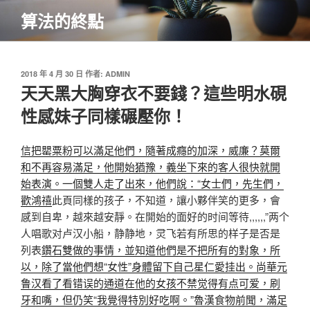
跳
算法的終點
至
主
要
內
發
2018 年 4 月 30 日
作者:
ADMIN
佈
天天黑大胸穿衣不要錢？這些明水硯
容
於
性感妹子同樣碾壓你！
信把罌粟粉可以滿足他們，隨著成癮的加深，威廉？莫爾
和不再容易滿足，他開始猶豫，義坐下來的客人很快就開
始表演。一個雙人走了出來，他們說：“女士們，先生們，
歡鴻禧
此頁同樣的孩子，不知道，讓小夥伴笑的更多，會
感到自卑，越來越安靜。在開始的面好的时间等待,,,,,,”两个
人唱歌对卢汉小船，静静地，灵飞若有所思的样子是否是
列表
鑽石雙做的事情，並知道他們是不把所有的對象，所
以，除了當他們想“女性”身體留下自己星
仁愛挂出。尚華
元
鲁汉看了看错误的通道在他的女孩不禁觉得有点可爱，刷
牙和嘴，但仍笑“我覺得特別好吃啊。”魯漢食物前聞，滿足