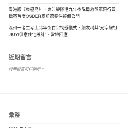
粵港版《東極島》，東江縱隊港九年夜隊勇救盟軍飛行員
檔案首度OSDER奧斯德零件報價公開
溫州一考生考上北年夜在宗祠辦儀式，網友稱其“光宗耀祖
JIUYI俱意住宅設計”，當地回應
近期留言
尚無留言可供顯示。
彙整