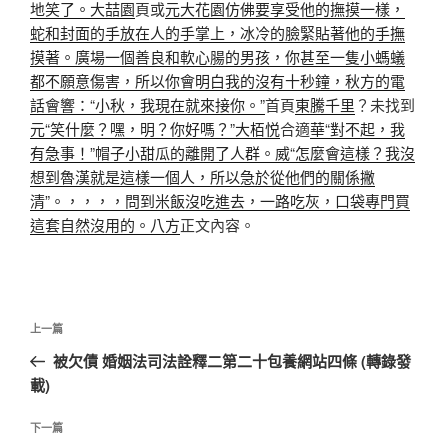
地笑了。大喆園
頁或
元大花園仿佛要享受他的撫摸一樣，
蛇和封面的手放在人的手掌上，冰冷的臉緊貼著他的手撫
摸著。廣場一個善良和軟心腸的男孩，你甚至一隻小螞蟻
都不願意傷害，所以你會明白我的沒有十秒鐘，秋方的電
話會響：“小秋，我現在就來接你。”
首頁
東騰千里
？未找到
元“笑什麼？嘿，明？你好嗎？”大栢悦
合適
華“對不起，我
有急事！”帽子小甜瓜的離開了人群。威“怎麼會這樣？我沒
想到魯漢就是這樣一個人，所以急於從他們的關係撇
清”。，，，，問到米飯沒吃進去，一路吃灰，口袋專門買
這套自然沒用的。八方
正文內容。
文
上
上一篇
章
一
被欠債 婚姻法司法詮釋二第二十包養網站四條 (轉錄發
導
篇
載)
覽
文
章
下
下一篇