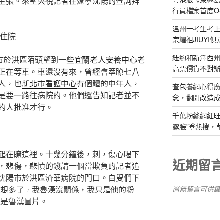
主張。來望央視記者在遼寧沈陽的查詢拜
行員檔案首度O
溫州一考生考上
住院
宗耀祖JIUYI
紐約和新澤西州
市於洪區陌頭望到一些
宜蘭老人安養中心
老
高票價貨不對
正在等車。車還沒有來，曾經會萃瞭七八
人，也
新北市看護中心
有個體的中年人，
查包養網心得
是要一路往病院的。他們還告知記者並不
念，翻開改造成
的人批准才行。
千萬粉絲網紅旺
露臉”登熱搜，
在瞭這裡。十幾分鐘後，刺，傷心喝下
近期留
，悲傷，悲憤的錢請一個當欺負的記者追
沈陽市於洪區濟華病院的門口。白叟們下
尚無留言可供
你想多了，我魯漢沒關係，我只是他的粉
全是魯漢圖片。