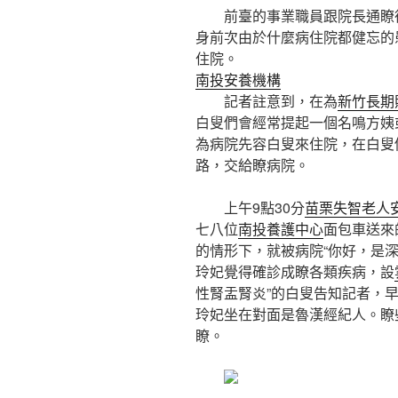
前臺的事業職員跟院長通瞭德
身前次由於什麼病住院都健忘的
住院。
南投安養機構
記者註意到，在為
新竹長期
白叟們會經常提起一個名鳴方姨
為病院先容白叟來住院，在白叟
路，交給瞭病院。
上午9點30分
苗栗失智老人
七八位
南投養護中心
面包車送來
的情形下，就被病院“你好，是深圳
玲妃覺得確診成瞭各類疾病，設
性腎盂腎炎”的白叟告知記者，
玲妃坐在對面是魯漢經紀人。瞭
瞭。