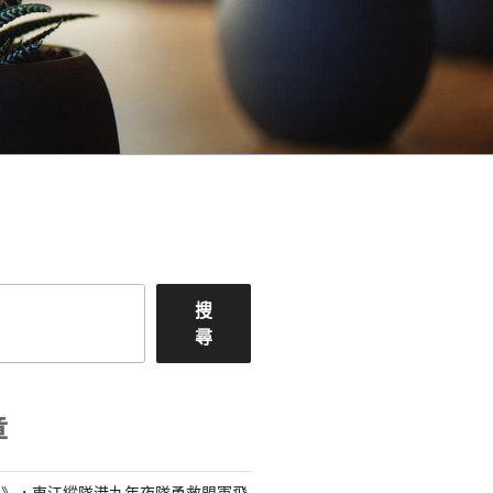
搜
尋
章
島》，東江縱隊港九年夜隊勇救盟軍飛