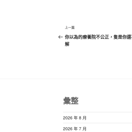
文
上
上一篇
章
一
你以為的療養院不公正，隻是你還
篇
解
導
文
覽
章
彙整
2026 年 8 月
2026 年 7 月