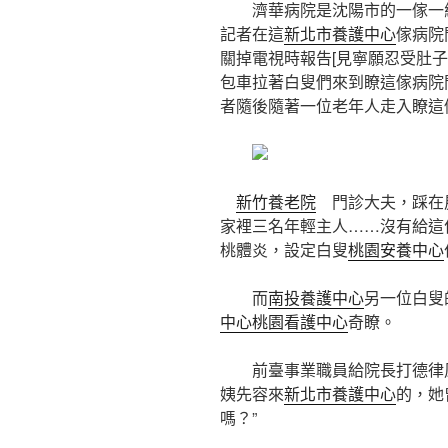
濟華病院是沈陽市的一傢一級
記者在這
新北市養護中心
傢病院
關掉電視時報告[見寧願忍受肚
包車拉著白叟們來到瞭這傢病院
者隨後隨著一位老年人走入瞭這
新竹養老院
門診大夫，踩在
家裡三名年輕主人……沒有給這
桃體炎，設定白叟
桃園安養中心
而
南投養護中心
另一位白叟
中心
桃園看護中心
奇瞭。
前臺事業職員給院長打德律
姨先容來
新北市養護中心
的，她
嗎？”