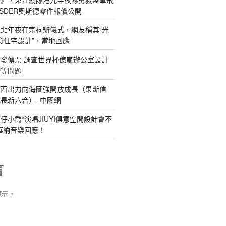
SDER奧斯德零件報價公開
北年夜在宗祠辦儀式，網友稱其“光
俱意住宅設計”，當地回應
發傳票 調查世界杯億嵐辦公室設計
辦等問題
廣西出力向海圖強開放成長（果斷信
長新六合）_中國網
仔小喬“演唱JIUYI俱意空間設計會不
華納音樂回應！
言
顯示。