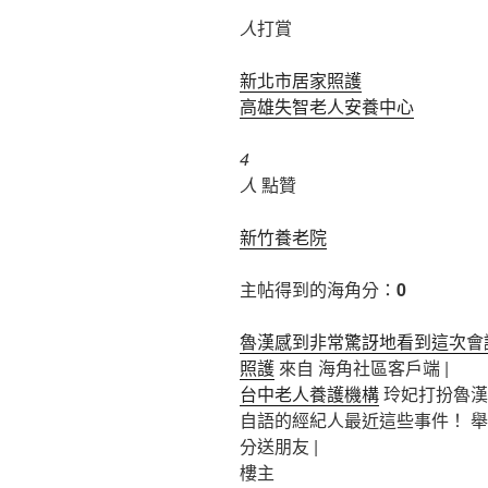
人
打賞
新北市居家照護
高雄失智老人安養中心
4
人
點贊
新竹養老院
主帖得到的海角分：
0
魯漢感到非常驚訝地看到這次會
照護
來自 海角社區客戶端 |
台中老人養護機構
玲妃打扮魯漢
自語的經紀人最近這些事件！ 舉報
分送朋友 |
樓主