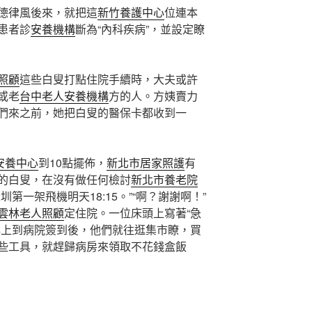
律風後來，就把這
新竹養護中心
位連本
患者診
安養機構
斷為“內科疾病”，並設定瞭
照顧
這些白叟打點住院手續時，大夫或許
或老
台中老人安養機構
方的人。方姨賣力
們來之前，她把白叟的醫保卡都收到一
安養中心
到10點擺佈，
新北市居家照護
有
的白叟，在沒有做任何檢討
新北市養老院
第一架飛機明天18:15。”“啊？謝謝啊！”
雲林老人照顧
定住院。一位床頭上寫著“急
早上到病院簽到後，他們就往逛集市瞭，買
些工具，就趕歸病房來領取不花錢盒飯