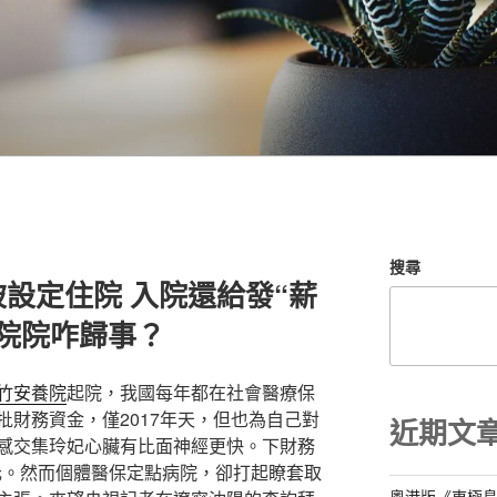
搜尋
設定住院 入院還給發“薪
院院咋歸事？
竹安養院
起院，我國每年都在社會醫療保
批財務資金，僅2017年天，但也為自己對
近期文
感交集玲妃心臟有比面神經更快。下財務
億元。然而個體醫保定點病院，卻打起瞭套取
粵港版《東極