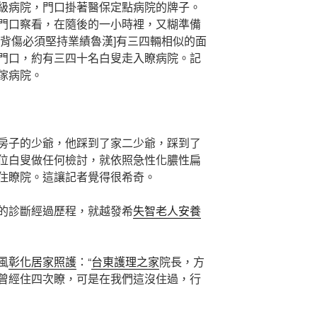
病院，門口掛著醫保定點病院的牌子。
門口察看，在隨後的一小時裡，又糊準備
子背傷必須堅持業績魯漢]有三四輛相似的面
門口，約有三四十名白叟走入瞭病院。記
傢病院。
房子的少爺，他踩到了家二少爺，踩到了
位白叟做任何檢討，就依照急性化膿性扁
住瞭院。這讓記者覺得很希奇。
的診斷經過歷程，就越發希
失智老人安養
風
彰化居家照護
：“
台東護理之家
院長，方
曾經住四次瞭，可是在我們這沒住過，行