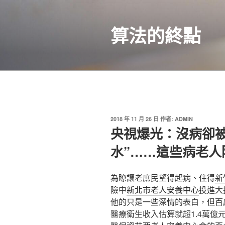
跳
至
算法的終點
主
要
內
容
發
2018 年 11 月 26 日
作者:
ADMIN
佈
央視爆光：沒病卻被
於
水”……這些病老人
為瞭讓老庶民望得起病、住得
新
險中
新北市老人安養中心
投進大
他的只是一些深情的表白，但百
醫療衛生收入估算就超1.4萬