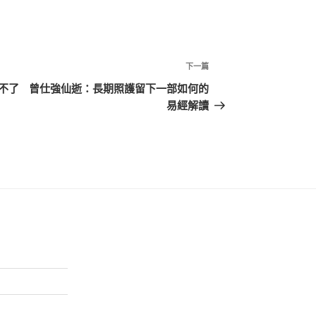
下
下一篇
一
不了
曾仕強仙逝：長期照護留下一部如何的
篇
易經解讀
文
章