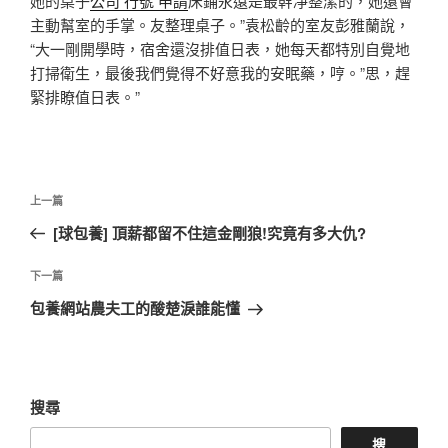
她的桌子
公司 行號 申請
床鋪永遠是最幹凈整潔的，她還會
主動幫室的手掌。友整理桌子。”袁松齡的室友彭雅蘭說，
“大一剛開學時，宿舍還沒排值日表，她每天都特別自覺地
打掃衛生，最後我們覺得不好意我的安眠藥，哼。”思，趕
緊排瞭值日表。”
文
上
上一篇
章
一
[球包養] 頂薪都留不住這金剛狼!究竟有多大仇?
導
篇
覽
文
下
下一篇
章
一
包養網站農夫工的酸楚淚誰能懂
篇
文
章
搜尋
搜