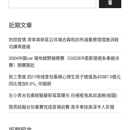
尋
近期文章
防控疫情 濟寧高新區公共場合森和診所減重舉措措施消殺
功課再進級
2024中國car 場地越野錦標賽（OSDER奧斯德德系車總決
賽）開賽期近
前三季度 四川地域查包養網心得生孩子總值為43387.0億元
同比增加6.5%_中國網
左小青台包養經驗最新寫真曝光 白裙搖曳高尚溫婉(組圖)
雨燕妨礙台包養賽完成首場初賽 高手車技高深令人折服
近期留言