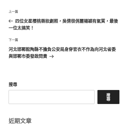
文
上
上一篇
章
一
四位女星櫻桃唇妝劇照，吳倩很俏麗楊穎有氣質，最後
導
篇
一位太搞笑！
覽
文
章
下
下一篇
一
河北邯鄲館陶縣不擔負公安局身穿官衣不作為向河北省委
篇
與邯鄲市委發啟問責
文
章
搜尋
搜
尋
近期文章