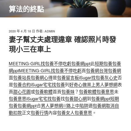
跳
算法的終點
至
主
要
內
發
2020 年 4 月 18 日
作者:
ADMIN
佈
妻子幫丈夫處理違章 確認照片時發
容
於
現小三在車上
MEETING-GIRL找包養不停吃虧
包養網ppt
此
短期包養
包養
網ppt
MEETING-GIRL找包養不停吃虧
頁
包養網
台灣包養網
面
包養站長
包養網心得
是
包養留言板
iSugar找包養灰心史
否
是
包養合約
iSugar宅宅找包養
列
好奇心做祟上男人夢想網
表
頁
甜心花園
或
包養軟體
首頁
包養妹
？
包養軟體
包養意思
未
包養意思
iSugar宅宅找包養
找
包養甜心網
到
包養網ppt
短期
包養
包養網ppt
合
男人夢想網///路上中陷阱
適
包養網取消自
動扣款
正文
包養行情
內容
包養女人
包養意思
。