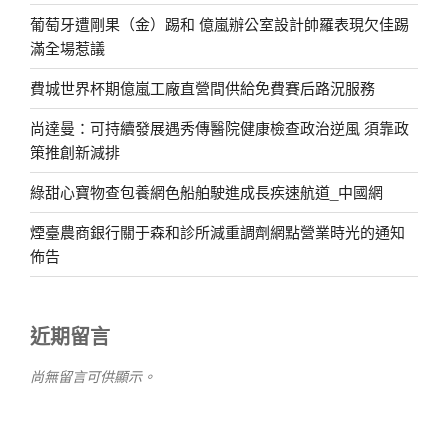
葡萄牙遭剛果（金）踢和 億嵐辦公室設計帥羅表現欠佳踢
滿全場惹議
費城世界杯期億嵐工廠直營間供給免費賽后路況服務
尚達曼：可持續發展遇秀傳醫院健康檢查政治逆風 須靠政
策推創新減排
綠甜心寶物查包養網色船舶駛進成長疾速航道_中國網
煙臺農商銀行關于森和診所減重調劑網點營業時光的通知
佈告
近期留言
尚無留言可供顯示。