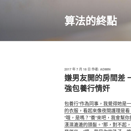
跳
至
算法的終點
主
要
內
容
發
2017 年 7 月 18 日
作者:
ADMIN
佈
嫌男友開的房間差 
於
強包養行情奸
包養行“作為同事，我覺得她是一
的衣服，看起來像夜間護理是看
“哦，是嗎？”養“來吧，我會幫
漢濕漉漉的頭髮。“那，對不起