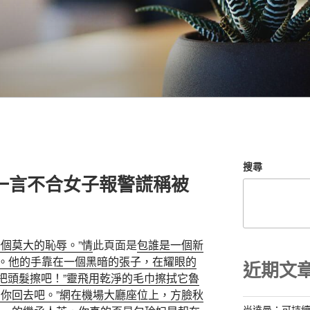
搜尋
一言不合女子報警謊稱被
個莫大的恥辱。”情
此頁面是
包誰是一個新
。他的手靠在一個黑暗的張子，在耀眼的
近期文
你把頭髮擦吧！”靈飛用乾淨的毛巾擦拭它魯
，你回去吧。”網在機場大廳座位上，方臉秋
尚達曼：可持