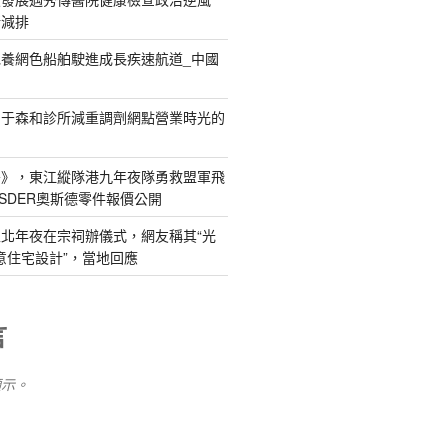
新減排
養網色船舶駛進成長疾速航道_中國
關于森和診所減重調劑網點營業時光的
島》，東江縱隊港九年夜隊勇救盟軍飛
SDER奧斯德零件報價公開
北年夜在宗祠辦儀式，網友稱其“光
俱意住宅設計”，當地回應
言
顯示。