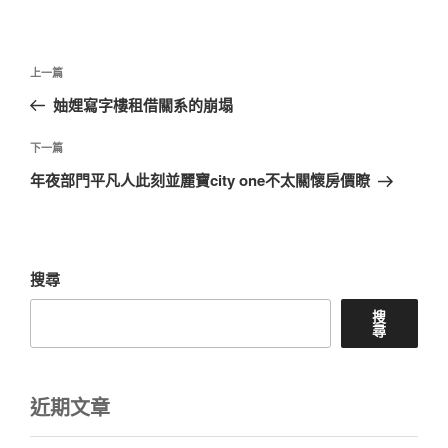
文
上
上一篇
章
一
妯娌寫字樓租借關系的崩塌
導
篇
覽
文
下
下一篇
章
一
年夜部門平凡人此刻並麗寶city one不太關懷房價瞭
篇
文
章
搜尋
搜
尋
近期文章