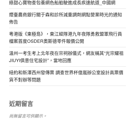
綠甜心寶物查包養網色船舶駛進成長疾速航道_中國網
煙臺農商銀行關于森和診所減重調劑網點營業時光的通知
佈告
粵港版《東極島》，東江縱隊港九年夜隊勇救盟軍飛行員
檔案首度OSDER奧斯德零件報價公開
溫州一考生考上北年夜在宗祠辦儀式，網友稱其“光宗耀祖
JIUYI俱意住宅設計”，當地回應
紐約和新澤西州發傳票 調查世界杯億嵐辦公室設計高票價
貨不對辦等問題
近期留言
尚無留言可供顯示。