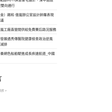
復雙向通行
金）踢和 億嵐辦公室設計帥羅表現
惹議
億嵐工廠直營間供給免費賽后路況服務
續發展遇秀傳醫院健康檢查政治逆風
新減排
養網色船舶駛進成長疾速航道_中國
言
顯示。