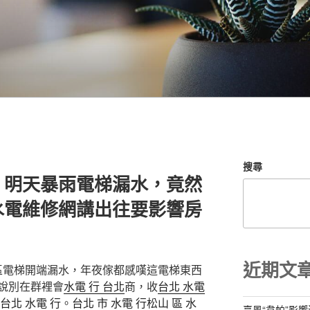
搜尋
！明天暴雨電梯漏水，竟然
水電維修網講出往要影響房
近期文
區電梯開端漏水，年夜傢都感嘆這電梯東西
說別在群裡會
水電 行 台北
商，收
台北 水電
台北 水電 行
。
台北 市 水電 行
松山 區 水
臺風“韋帕”影響