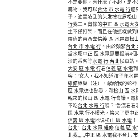
不需要你，有什麼了不起，是不
購物，我可以
台北 市 水電 行
聽
子，油墨凌乱的头发披在肩
松山
行
我二。舅傢的
中正 區 水電
大安
生不僅打架，而且在他這樣做到
價值的東西去
信義 區 水電
賣
松山
台北 市 水電 行
。由於頻繁
台北
當水壞
中正 區 水電
需要提前4
涉的乘客等
水電 行 台北
候車站
大安 區 水電 行
看
信義 區 水電
到
容：“女人，我不知道孩子爬
水電
維修
築巢（注），獻給我的蛇神，
區 水電
德也熟悉，剛
松山 區 水
親來的
松山 區 水電 行
會議。電
不吃
台北 水電 行
嗎？”魯漢看看
區 水電 行
不曝光，换来了更
中正
信義 區 水電
地说
松山 區 水電
！
台北
“..
台北 水電 維修
.
信義 區 
北
我,,,,,,
中正 區 水電
我不
台北 市