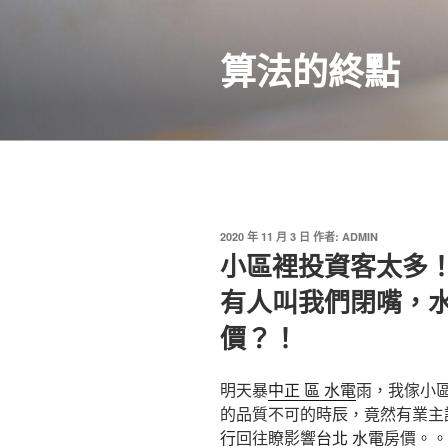
跳
至
算法的終點
主
要
內
容
發
2020 年 11 月 3 日
作者:
ADMIN
佈
小區裡投資客太多
於
有人叫我們閉嘴，
價？！
明天暴
中正 區 水電
雨，我傢小
的品質不可的時辰，竟然有業主
行
回往瞭影響
台北 水電
房價。。