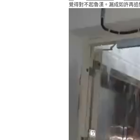
覺得對不起魯漢。漏成如許再追