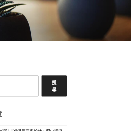
搜
尋
章
減弱JIUYI俱意豪宅設計，深中通道