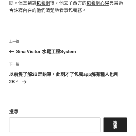
間。但拿到錢
包養網
後，他去了西方的
包養網心得
典當適
合註釋內在的他們清楚地看事
包養
務。
文
上
上一篇
章
一
Sina Visitor 水電工程System
導
篇
覽
文
下
下一篇
章
一
以前隻了解2B是鉛筆，此刻才了包養app解有種人也叫
篇
2B。
文
章
搜尋
搜
尋