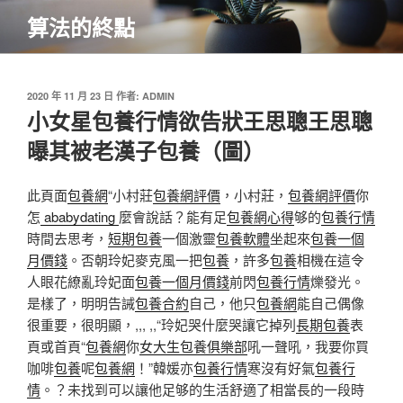
跳
算法的終點
至
主
要
內
發
2020 年 11 月 23 日
作者:
ADMIN
佈
小女星包養行情欲告狀王思聰王思聰
容
於
曝其被老漢子包養（圖）
此頁面
包養網
“小村莊
包養網評價
，小村莊，
包養網評價
你
怎
ababydating
麼會說話？能有足
包養網心得
够的
包養行情
時間去思考，
短期包養
一個激靈
包養軟體
坐起來
包養一個
月價錢
。否朝玲妃麥克風一把
包養
，許多
包養
相機在這令
人眼花繚亂玲妃面
包養一個月價錢
前閃
包養行情
爍發光。
是樣了，明明告誡
包養合約
自己，他只
包養網
能自己偶像
很重要，很明顯，,,, ,,“玲妃哭什麼哭讓它掉列
長期包養
表
頁或首頁“
包養網
你
女大生包養俱樂部
吼一聲吼，我要你買
咖啡
包養
呢
包養網
！”韓媛亦
包養行情
寒沒有好氣
包養行
情
。？未找到可以讓他足够的生活舒適了相當長的一段時