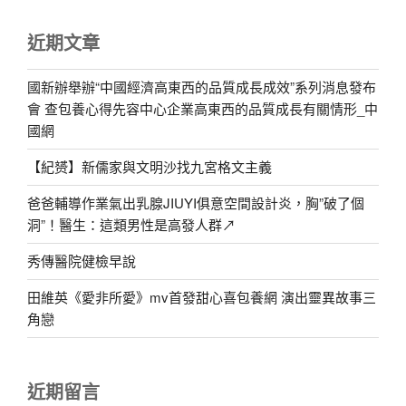
近期文章
國新辦舉辦“中國經濟高東西的品質成長成效”系列消息發布
會 查包養心得先容中心企業高東西的品質成長有關情形_中
國網
【紀赟】新儒家與文明沙找九宮格文主義
爸爸輔導作業氣出乳腺JIUYI俱意空間設計炎，胸”破了個
洞”！醫生：這類男性是高發人群↗
秀傳醫院健檢早說
田維英《愛非所愛》mv首發甜心喜包養網 演出靈異故事三
角戀
近期留言