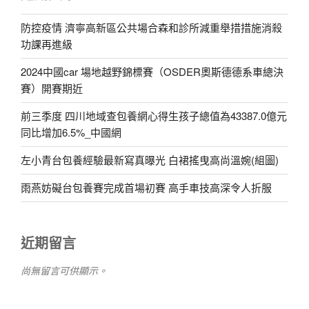
防控疫情 濟寧高新區公共場合森和診所減重舉措措施消殺
功課再進級
2024中國car 場地越野錦標賽（OSDER奧斯德德系車總決
賽）開賽期近
前三季度 四川地域查包養網心得生孩子總值為43387.0億元
同比增加6.5%_中國網
左小青台包養經驗最新寫真曝光 白裙搖曳高尚溫婉(組圖)
雨燕妨礙台包養賽完成首場初賽 高手車技高深令人折服
近期留言
尚無留言可供顯示。