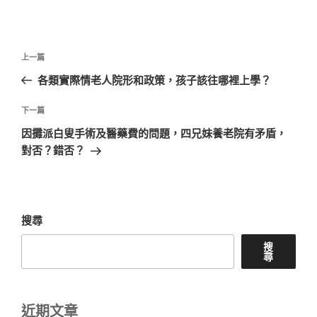
文
上
上一篇
章
一
各類實際情老人院形和政策，孩子該往哪裡上學？
導
篇
覽
文
下
下一篇
章
一
因攤派白叟手術及醫藥費的問題，四兄妹養老院有矛盾，
篇
對否？錯否？
文
章
搜尋
搜
尋
近期文章