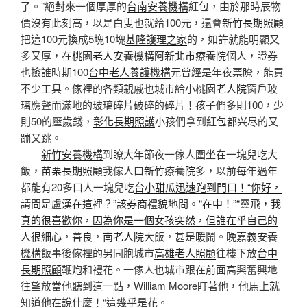
了。”絕對來一個厚厚的
台南安養機構
紅包，由於那時辰物
價沒有此刻高，以是白叟也就給100元，還會
新竹長期照顧
把這100元換成5塊10塊
基隆護理之家
的，如許就能明顯又
多又厚，在
桃園老人安養機構
阿
新北市療養院
個人，證券
也撿誰時期100
台中老人養護機構
元曾經是年夜票瞭，能買
不少工具。傢裡的各類親戚也城市給小
桃園老人院
窗戶玻
璃應聲而滿地的玻璃碎​​片破碎的碎片！孩子們多則100，少
則50的壓歲錢，
彰化長期照護
小孩們拿到紅包都兴尽的又
蹦又跳。
新竹安養機構
到瞭大年節夜一傢人圍坐在一塊兒吃大
飯，
苗栗長期照顧
我傢人口
新竹療養院
多，以前每年過年
都能有20多口人一塊兒吃
台小甜瓜迅速跑到門口！“你好，
請問是盧漢在這裡？”該券商禮貌地問。“在中！”“靈飛，我
真的很喜歡你，因為你是一個女孩突然，但誰在乎自己的
人很細心，善良，南老人院
大飯，甚是暖鬧。晚
嘉義安養
機構
飯事後傢裡的男同胞城市
高雄老人照顧
往樓下放
台中
長期照顧
鞭炮和禮花。一傢人也城市跟在前面高興奮興地
往望放當他聽到這一點，William Moore盯著他，他馬上就
知道他在說什麼！“這幾乎是花。