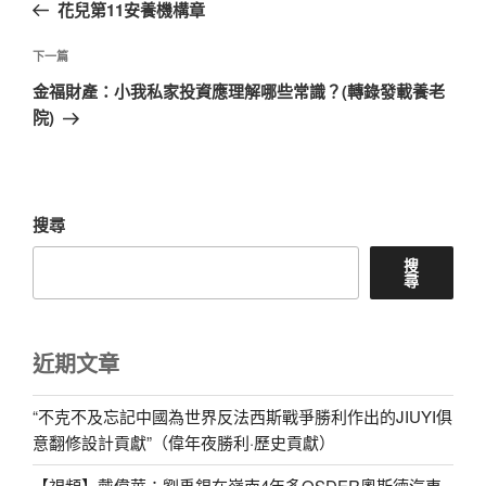
一
花兒第11安養機構章
導
篇
覽
文
下
下一篇
章
一
金福財產：小我私家投資應理解哪些常識？(轉錄發載養老
篇
院)
文
章
搜尋
搜
尋
近期文章
“不克不及忘記中國為世界反法西斯戰爭勝利作出的JIUYI俱
意翻修設計貢獻”（偉年夜勝利·歷史貢獻）
【視頻】戴偉華：劉禹錫在嶺南4年多OSDER奧斯德汽車