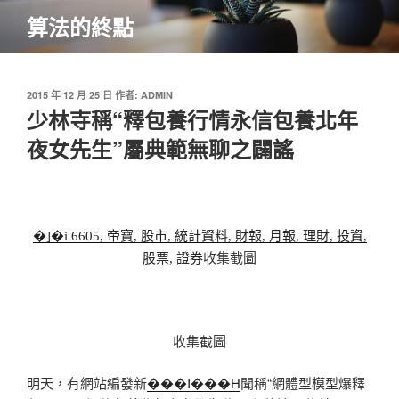
跳
算法的終點
至
主
要
內
發
2015 年 12 月 25 日
作者:
ADMIN
佈
少林寺稱“釋包養行情永信包養北年
容
於
夜女先生”屬典範無聊之闢謠
�]�i 6605, 帝寶, 股市, 統計資料, 財報, 月報, 理財, 投資,
股票, 證券
收集截圖
收集截圖
明天，有網站編發新
���I���H
聞稱“網體型模型爆釋