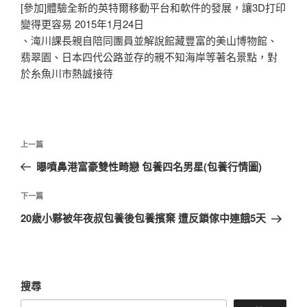
[參加]體驗全新的英特爾移動平台和軟件的發展，讓3D打印
變得更容易 2015年1月24日
、滝川課長親自陪同團員並解說館藏豐富的美山博物館、
翡翠園、日本四代公路並存的親不知海岸等著名景點，對
於糸魚川市熱誠接待
文
上
上一篇
章
一
曝噴鼻港富豪雙性畸戀 包養四名男星(包養行情圖)
導
篇
覽
文
下
下一篇
章
一
20歲小夥被年夜叔包養後包養擯棄 遭反鎖傢中連餓5天
篇
文
章
搜尋