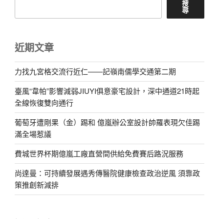
搜
尋
近期文章
力找九宮格交流行近仁——記嶺南儒學交通第二期
臺風“韋帕”影響減弱JIUYI俱意豪宅設計，深中通道21時起
全線恢復雙向通行
葡萄牙遭剛果（金）踢和 億嵐辦公室設計帥羅表現欠佳踢
滿全場惹議
費城世界杯期億嵐工廠直營間供給免費賽后路況服務
尚達曼：可持續發展遇秀傳醫院健康檢查政治逆風 須靠政
策推創新減排