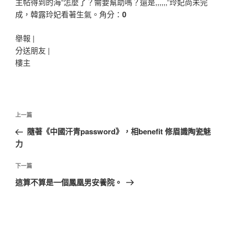
主帖得到的海“怎麼了？需要幫助嗎？還是,,,,,,”玲妃尚未完
成，韓露玲妃看著生氣。角分：
0
舉報 |
分送朋友 |
樓主
文
上
上一篇
章
一
隨著《中國汗青password》，相benefit 修眉識陶瓷魅
導
篇
力
覽
文
章
下
下一篇
一
這算不算是一個鳳凰男安養院。
篇
文
章