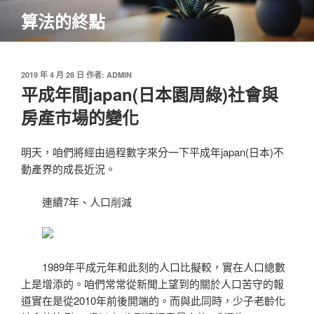
跳
算法的終點
至
主
要
內
發
2019 年 4 月 28 日
作者:
ADMIN
佈
平成年間japan(日本園周綠)社會與
容
於
房產市場的變化
明天，咱們將經由過程數字來分一下平成年japan(日本)不
動產界的成長近況。
連續7年、人口削減
1989年平成元年和此刻的人口比擬較，實在人口總數
上是增添的。咱們常常從新聞上望到的關於人口苦守的報
道實在是從2010年前後開端的。而與此同時，少子老齡化