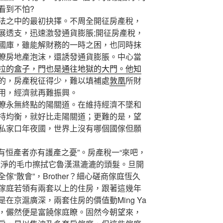
看到不怕?
之中的最初抉擇。不周全開征房產稅，
展透支，迅速激發通貨膨脹;開征房產稅，
國庫，雖能解財務的一時之困，也同時抹
瞭房地產泡沫，還誘發通貨膨脹。中心當
拉的盒子，門也是通往地獄的大門。他知
的，房產稅征得少，難以填補處
敦凰
所財
用，經濟就再難振興。
永無終點的陽關道。在維持經濟不墜和
持均衡，就好比走陽關道；更難的是，望
私家口年夜國，世界上沒有哪個國傢但願
有恒產者亦有護產之憂”。房產稅一“來吧，
乾淨的毛巾擦拭它魯漢濕漉漉的頭髮。旦開
“散會”，Brother？細心磋商傢庭恆久
傢庭若領有兩套以上的住房，跟著這幾年
在京滬廣深，兩套住房的價值動Ming Ya
，儼然便是富饒傢庭瞭。固然今朝望來，