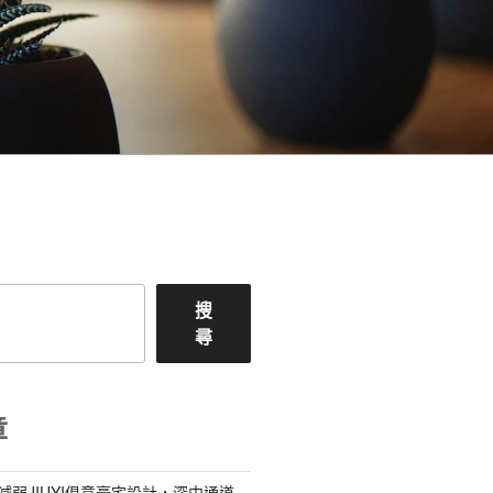
搜
尋
章
減弱JIUYI俱意豪宅設計，深中通道