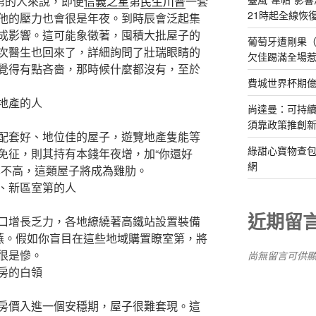
第的人來說，即便
信義之星
第
民生川普
一套
21時起全線恢
他的壓力也會很是年夜。到時辰會泛起集
成影響。這可能象徵著，囤積大批屋子的
葡萄牙遭剛果（
次醫生也回來了，詳細詢問了壯瑞眼睛的
欠佳踢滿全場
覺得有點吝嗇，那時候什麼都沒有，至於
費城世界杯期
地產的人
尚達曼：可持
須靠政策推創
套好、地位佳的屋子，遊覽地產隻能等
綠甜心寶物查包
免征，則其持有本錢年夜增，加“你還好
網
率不高，這類屋子將成為雞肋。
、新區室第的人
近期留
增長乏力，各地繚繞著高鐵站設置裝備
荒蕪。假如你盲目在這些地域購置瞭室第，將
很是慘。
尚無留言可供
房的白領
價入進一個安穩期，屋子很難套現。這