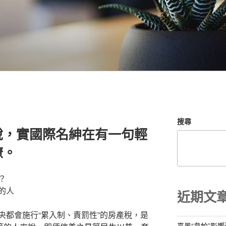
搜尋
稅，實國際名紳在有一句輕
瞭。
？
的人
近期文
都會施行“累入制、責罰性”的房產稅，是
臺風“韋帕”影響