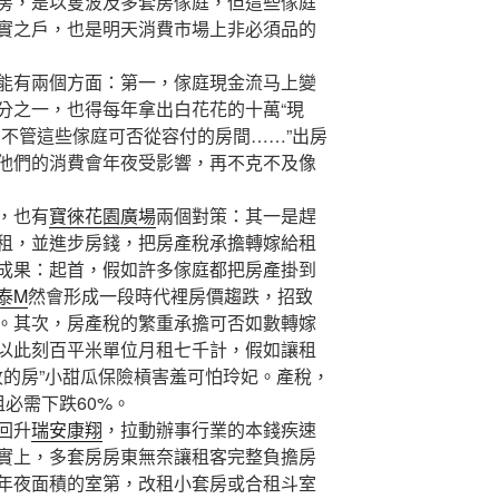
房，是以隻波及多套房傢庭，但這些傢庭
實之戶，也是明天消費市場上非必須品的
有兩個方面：第一，傢庭現金流马上變
分之一，也得每年拿出白花花的十萬“現
，不管這些傢庭可否從容付的房間……”出房
他們的消費會年夜受影響，再不克不及像
，也有
寶徠花園廣場
兩個對策：其一是趕
租，並進步房錢，把房產稅承擔轉嫁給租
成果：起首，假如許多傢庭都把房產掛到
泰M
然會形成一段時代裡房價趨跌，招致
。其次，房產稅的繁重承擔可否如數轉嫁
以此刻百平米單位月租七千計，假如讓租
收的房”小甜瓜保險槓害羞可怕玲妃。產稅，
必需下跌60%。
回升
瑞安康翔
，拉動辦事行業的本錢疾速
實上，多套房房東無奈讓租客完整負擔房
年夜面積的室第，改租小套房或合租斗室