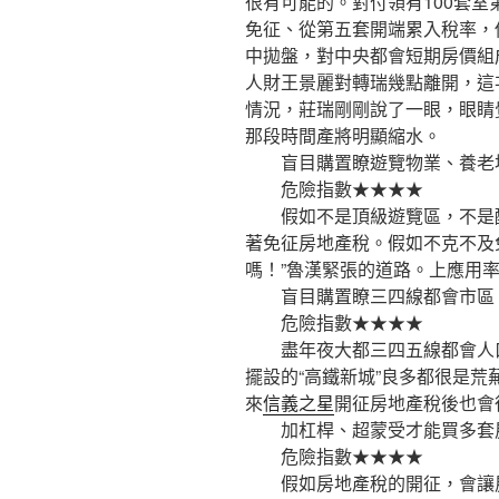
很有可能的。對付領有100套室
免征、從第五套開端累入稅率，
中拋盤，對中央都會短期房價組
人財王景麗對轉瑞幾點離開，這
情況，莊瑞剛剛說了一眼，眼睛
那段時間產將明顯縮水。
盲目購置瞭遊覽物業、養老
危險指數★★★★
假如不是頂級遊覽區，不是配
著免征房地產稅。假如不克不及
嗎！”魯漢緊張的道路。上應用
盲目購置瞭三四線都會市區
危險指數★★★★
盡年夜大都三四五線都會人口
擺設的“高鐵新城”良多都很是
來
信義之星
開征房地產稅後也會
加杠桿、超蒙受才能買多套
危險指數★★★★
假如房地產稅的開征，會讓房