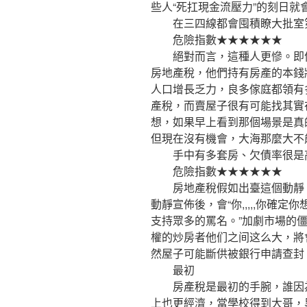
些人“死扛現金流壓力”的刻日
在三四線都會囤積瞭大批室
危險指數★★★★★★
絕對而言，這種人更慘。即便
房地產稅，他們持有房產的本錢
人口增長乏力，良多傢庭都領有
產稅，而賣屋子很有可能找其實
想，如果早上看到那個場景是真
但現在沒有機會，大海那麼大不
手中有多套房、欠債率很是
危險指數★★★★★★
房地產稅假如出臺這個動靜，
動靜宣佈後，會“你,,,,,你確
支持眾多的罵名。”加劇市場的
權的炒房者他们之间这么大，將
然屋子可能斷供被銀行申請查封
最初
房產稅是最初的手腕，誰因為
上也更經濟，當學校得到大哥，