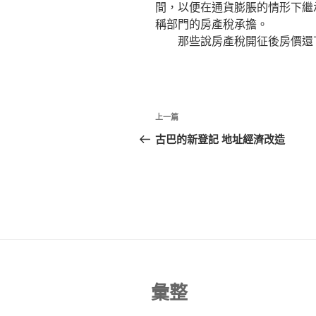
間，以便在通貨膨脹的情形下繼
稱部門的房產稅承擔。
那些說房產稅開征後房價還下
文
上
上一篇
章
一
古巴的新登記 地址經濟改造
篇
導
文
覽
章
彙整