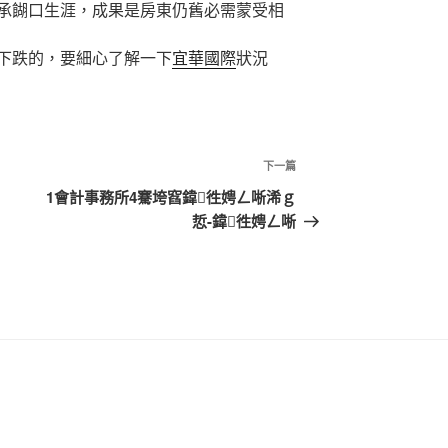
承餬口生涯，成果是房東仍舊必需蒙受相
跌的，要細心了解一下
宜華國際
狀況
下
下一篇
一
1會計事務所4騫垮窞鍏徃娉ㄥ唽浠ｇ
篇
悊-鍏徃娉ㄥ唽
文
章