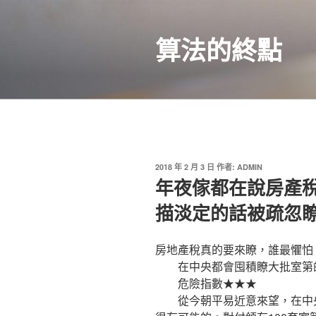
跳
至
算法的終點
主
要
內
容
發
2018 年 2 月 3 日
作者:
ADMIN
佈
年夜傢都在說房產
於
描淡定的話被疏忽
房地產稅真的要來瞭，誰最懼怕
在中央都會囤積瞭大批室第
危險指數★★★
從今朝平易近意來望，在中央