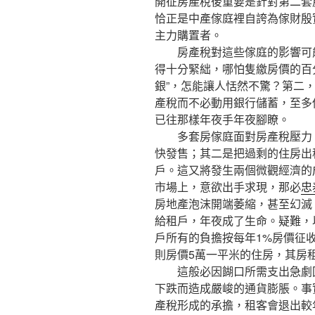
開征房產稅後重要是針對第二套
恰正是中產傢庭裡自誇為傢財殷
主力購置者。
房產稅對這些傢庭的影響可能
得十分緊絀，哪怕隻繳房價的百
銀”，怎能讓人恬然不驚？第二
產稅而不必動用銀行儲蓄，至多
已往那樣年夜手年夜腳瞭。
多套房傢庭面對房產稅壓力
快發售；其二是把過剩的住房出
戶。這又將發生兩個微觀經濟的
市場上，意欲出手求現，那必
忠
房地產泡沫開端萎縮，甚至幻滅
給租戶，年夜成了生命。疑難，
戶所有的負擔按每年1%房價征
則房價5萬一平米的住房，其房租
這般必因餬口所需支出急劇
下跌而造成嚴峻的通貨膨脹。事
產稅形成的承擔，租客會退出較