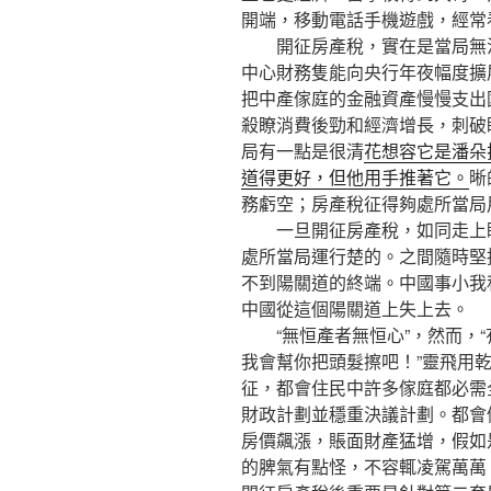
開端，移動電話手機遊戲，經常
開征房產稅，實在是當局無法
中心財務隻能向央行年夜幅度擴
把中產傢庭的金融資產慢慢支出
殺瞭消費後勁和經濟增長，刺破
局有一點是很清
花想容它是潘朵
道得更好，但他用手推著它。
晰
務虧空；房產稅征得夠處所當局
一旦開征房產稅，如同走上瞭
處所當局運行楚的。之間隨時堅
不到陽關道的終端。中國事小我
中國從這個陽關道上失上去。
“無恒產者無恒心”，然而，“
我會幫你把頭髮擦吧！”靈飛用
征，都會住民中許多傢庭都必需全傢
財政計劃並穩重決議計劃。都會
房價飆漲，賬面財產猛增，假如是
的脾氣有點怪，不容輒凌駕萬萬