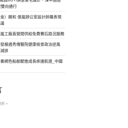
復雙向通行
金）踢和 億嵐辦公室設計帥羅表現
惹議
億嵐工廠直營間供給免費賽后路況服務
續發展遇秀傳醫院健康檢查政治逆風
新減排
養網色船舶駛進成長疾速航道_中國
言
顯示。