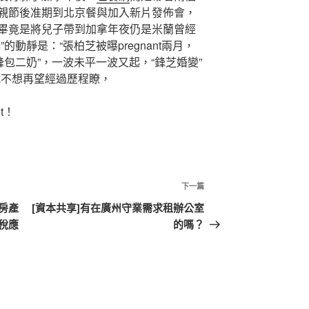
親節後准期到北京餐與加入新片發佈會，
畢竟是將兒子帶到加拿年夜仍是米蘭曾經
的動靜是：“張柏芝被曝pregnant兩月，
鋒包二奶”，一波未平一波又起，“鋒芝婚變”
我不想再望經過歷程瞭，
t！
下
下一篇
一
房產
[資本共享]有在廣州守業需求租辦公室
篇
稅應
的嗎？
文
章