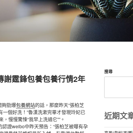
搜尋
傳謝霆鋒包養包養行情2年
聞夠勁爆
包養網站
的話，那麼昨天“張柏芝
““我有一個好洗！”魯漢洗漱完畢才發現玲妃已
近期文
，慢慢驚悚“我早上洗過它””。
娛》的認證weibo中昨天預告：“張柏芝被曝有孕
臺風“韋帕”影響