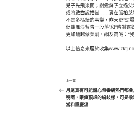
兒子先飛米蘭；謝霆鋒孑立過父
或將啟齒說婚變……實在張柏芝
不是多樞紐的事變，昨天更“勁爆”
仳離風浪暫告一段落”和“傳謝霆
更加鋪越像美劇，網友高喊：“
以上信息來歷於收集www.zkfj.ne
文
上
上一篇
章
一
月尾真有可能甜心包養網熱門都會
篇
稅啊，跟俺預想的紛歧樣，可是收
導
文
當和重慶望
覽
章