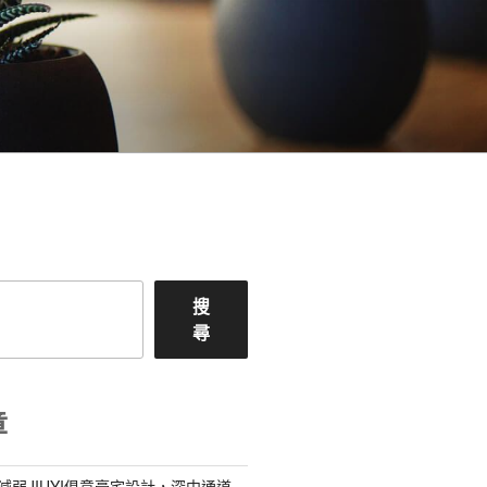
搜
尋
章
減弱JIUYI俱意豪宅設計，深中通道