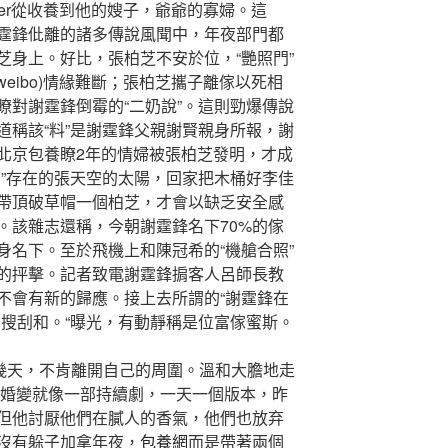
 father從收養到他的嫂子，爺爺的寡婦。這
霆鋒仳離的諸多傳說風聞中，年夜部門都
芝身上。好比，張柏芝不安於位，“艷照門”
weibo)情緣難斷；張柏芝攜子離傢以死相
瞭對謝霆鋒倒霉的“二奶說”。這則勁爆傳說
道稱該“料”是謝霆鋒父親謝賢親身所報，謝
北京包養瞭2年的情婦被張柏芝發明，才成
奶”存在的張天空的太陽，回家把木桶好李佳
帶頂破草帽一個柏芝，才會以缺乏安全感
。該雜志還稱，今朝謝霆鋒名下70%的傢
身名下。至於飛機上和陳冠希的“機艙合照”
的抨擊。記者致電謝霆鋒掮客人呂師長教
不會有新的歸應。接上去所謂的“謝霆鋒在
搜刮和。“曝光，有動靜稱是位富傢蜜斯。
十幾天，不肯離開自己的周圍。溫和大膽地走
芝婚變就像一部持續劇，一天一個版本，昨
但他討厭他們在膩人的香氣，他們也放弃
沒有躲子加拿年夜，
包養網
而是帶著兩個