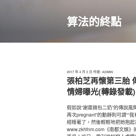
跳
至
算法的終點
主
要
內
容
發
2017 年 4 月 2 日
作者:
ADMIN
佈
張柏芝再懷第三胎 
於
情婦曝光(轉錄發載)
假如說“謝霆鋒包二奶”的傳說風
再次pregnant”的動靜則可謂
經睡著了，然後輕輕地把她抱起來
www.zkhfnm.com《南都文