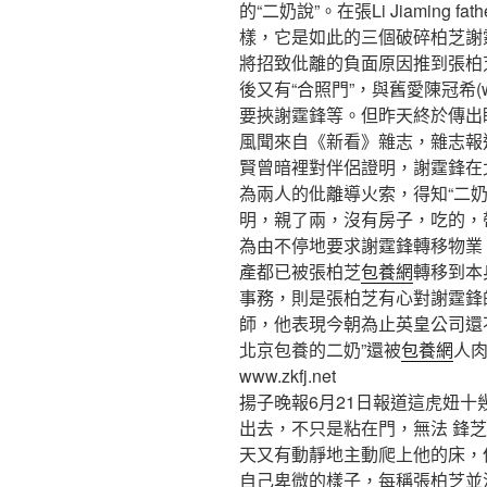
的“二奶說”。在張Li Jiaming
樣，它是如此的三個破碎柏芝謝
將招致仳離的負面原因推到張柏
後又有“合照門”，與舊愛陳冠希(
要挾謝霆鋒等。但昨天終於傳出
風聞來自《新看》雜志，雜志報
賢曾暗裡對伴侶證明，謝霆鋒在
為兩人的仳離導火索，得知“二
明，親了兩，沒有房子，吃的，
為由不停地要求謝霆鋒轉移物業
產都已被張柏芝
包養網
轉移到本
事務，則是張柏芝有心對謝霆鋒
師，他表現今朝為止英皇公司還
北京包養的二奶”還被
包養網
人肉
www.zkfj.net
揚子晚報6月21日報道這虎妞
出去，不只是粘在門，無法 鋒
天又有動靜地主動爬上他的床，
自己卑微的樣子，每稱張柏芝並