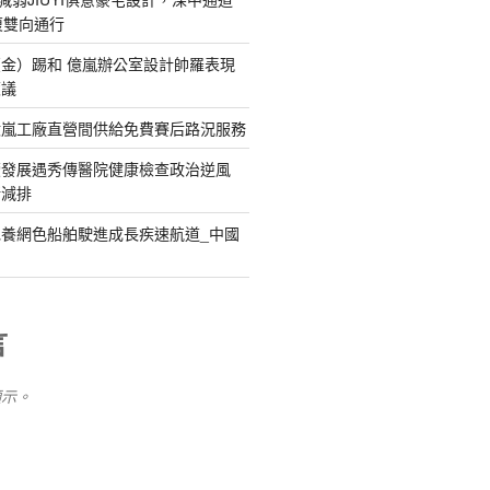
復雙向通行
金）踢和 億嵐辦公室設計帥羅表現
惹議
億嵐工廠直營間供給免費賽后路況服務
續發展遇秀傳醫院健康檢查政治逆風
新減排
養網色船舶駛進成長疾速航道_中國
言
顯示。