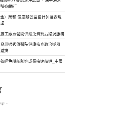
復雙向通行
金）踢和 億嵐辦公室設計帥羅表現
惹議
億嵐工廠直營間供給免費賽后路況服務
續發展遇秀傳醫院健康檢查政治逆風
新減排
養網色船舶駛進成長疾速航道_中國
言
顯示。