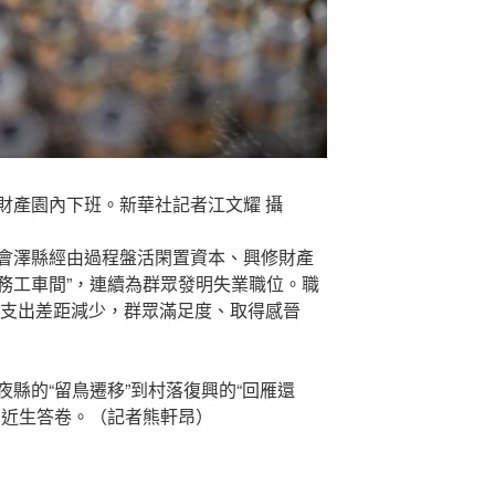
財產園內下班。新華社記者江文耀 攝
會澤縣經由過程盤活閑置資本、興修財產
口務工車間”，連續為群眾發明失業職位。職
工支出差距減少，群眾滿足度、取得感晉
縣的“留鳥遷移”到村落復興的“回雁還
易近生答卷。（記者熊軒昂）