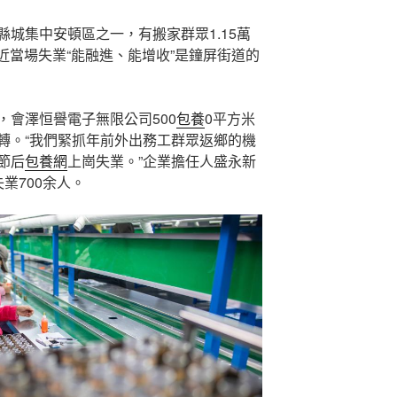
城集中安頓區之一，有搬家群眾1.15萬
就近當場失業“能融進、能增收”是鐘屏街道的
，會澤恒譽電子無限公司500
包養
0平方米
轉。“我們緊抓年前外出務工群眾返鄉的機
節后
包養網
上崗失業。”企業擔任人盛永新
業700余人。