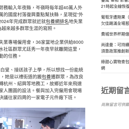
21時起全線恢
勞務輸入年夜縣，岑嶺時每年超40萬人外
萬的國度村落復興重點幫扶縣，呈現從“外
葡萄牙遭剛果（
2024年完成群眾就近就
包養網排名
地失業
欠佳踢滿全場
成為越來越多群眾生涯的寫照。
費城世界杯期
業專場僱用會，36家當地企業供給8000
尚達曼：可持
水社區群眾尤廷秀一年夜早就離開這里，
須靠政策推創
動的任務。
綠甜心寶物查包
網
料白叟、接送孩子上學，所以想找一份能統
者，她是以禮街道的搬
包養
遷群眾，為改良
轉杭州、紹興等地務工，故鄉近年來飛速
近期留
家人團圓的設法。餐與加入完僱用會現場
決議往家四周的一家電子元件廠下班。
尚無留言可供