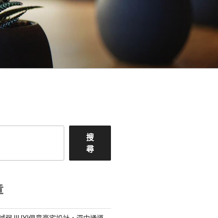
搜
尋
章
減弱JIUYI俱意豪宅設計，深中通道