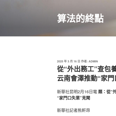
跳
至
算法的終點
主
要
內
容
發
2025 年 3 月 16 日
作者:
ADMIN
佈
從“外出務工”查包
於
云南會澤推動“家門
新華社昆明2月16日電
題：從“
“家門口失業”見聞
新華社記者熊軒昂