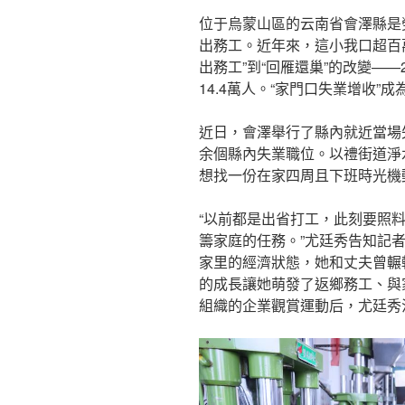
位于烏蒙山區的云南省會澤縣是
出務工。近年來，這小我口超百
出務工”到“回雁還巢”的改變——
14.4萬人。“家門口失業增收”
近日，會澤舉行了縣內就近當場失
余個縣內失業職位。以禮街道淨
想找一份在家四周且下班時光機
“以前都是出省打工，此刻要照
籌家庭的任務。”尤廷秀告知記
家里的經濟狀態，她和丈夫曾輾
的成長讓她萌發了返鄉務工、與
組織的企業觀賞運動后，尤廷秀