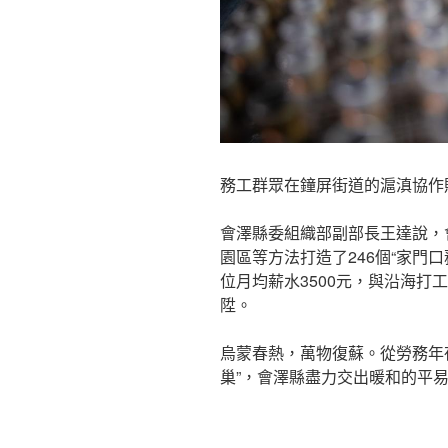
務工群眾在鐘屏街道的滬滇協作
會澤縣委組織部副部長王達說，
園區等方法打造了246個“家門
位月均薪水3500元，與沿海打
陞。
烏蒙春熱，萬物復蘇。從勞務年夜
巢”，會澤縣盡力交出暖和的平