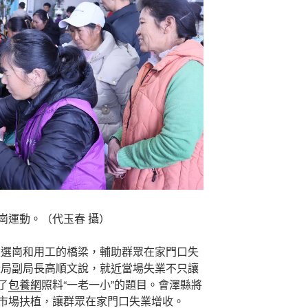
崗運動。（代玉春 攝）
建選崗和用工的橋梁，輔助群眾在家門口失
證局副局長高順文說，就近當場失業不只讓
了
包養網
照料“一老一小”的題目。會澤縣將
市場扶植，讓群眾在家門口失業增收。