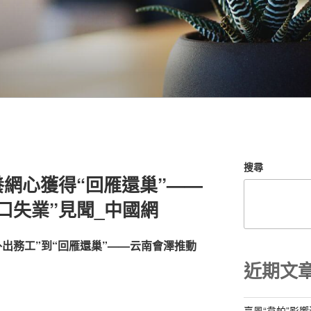
搜尋
養網心獲得“回雁還巢”——
口失業”見聞_中國網
外出務工”到“回雁還巢”——云南會澤推動
近期文
臺風“韋帕”影響