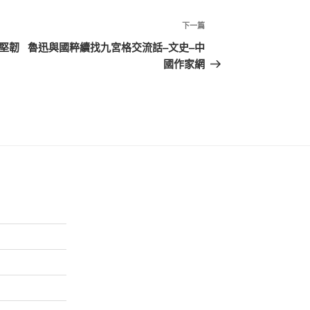
下
下一篇
一
堅韌
魯迅與國粹續找九宮格交流話–文史–中
篇
國作家網
文
章