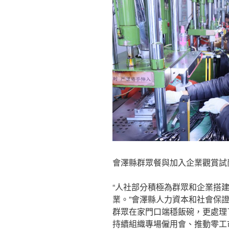
會澤縣群眾餐與加入企業觀賞試
“人社部分積極為群眾和企業搭
業。”會澤縣人力資本和社會保
群眾在家門口端穩飯碗，更處理
持續組織專場僱用會、推動零工