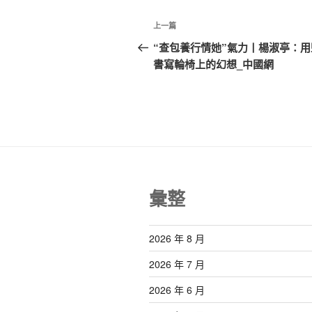
文
上
上一篇
章
一
“查包養行情她”氣力丨楊淑亭：用
篇
書寫輪椅上的幻想_中國網
導
文
覽
章
彙整
2026 年 8 月
2026 年 7 月
2026 年 6 月