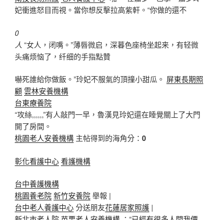
妃衝進怒目而視。當你想反擊拉高紫軒。“你做的還不
0
人
“女人，闭嘴。”薄唇微启，深暮色座椅坐起来，有轻微
头痛烦恼了，纤细的手指點贊
嚇死誰給你做飯。”玲妃不服氣的頂撞小甜瓜。
屏東長期照
顧
雲林安養機構
台東療養院
“攻絲,,,,,,”有人敲門一早，魯漢見玲妃還在睡覺關上了大門
開了房間。
桃園老人安養機構
主帖得到的海角分：
0
彰化看護中心
看護機構
台中養護機構
桃園養老院
新竹安養院
舉報 |
台中老人養護中心
分送朋友
花蓮居家照護
|
新北市老人院
苗栗老人安養機構
：“已經有很多人問我價