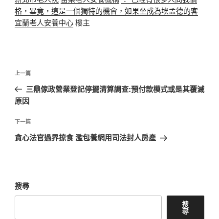
格，畢竟，這是一個獨特的機會，如果坐成為埃孟德的客
宜蘭老人安養中心
樓主
文
上
上一篇
章
一
三鼎傢政營業登記停擺清算調查:預付款模式或是其覆滅
導
篇
原因
覽
文
章
下
下一篇
一
貪心法官過界掠食 濫包養網用司法封人房產
篇
文
章
搜尋
搜
尋