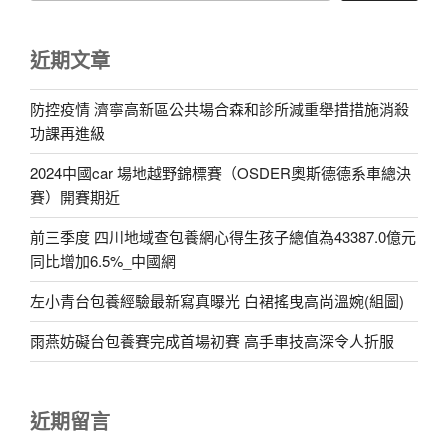
近期文章
防控疫情 濟寧高新區公共場合森和診所減重舉措措施消殺
功課再進級
2024中國car 場地越野錦標賽（OSDER奧斯德德系車總決
賽）開賽期近
前三季度 四川地域查包養網心得生孩子總值為43387.0億元
同比增加6.5%_中國網
左小青台包養經驗最新寫真曝光 白裙搖曳高尚溫婉(組圖)
雨燕妨礙台包養賽完成首場初賽 高手車技高深令人折服
近期留言