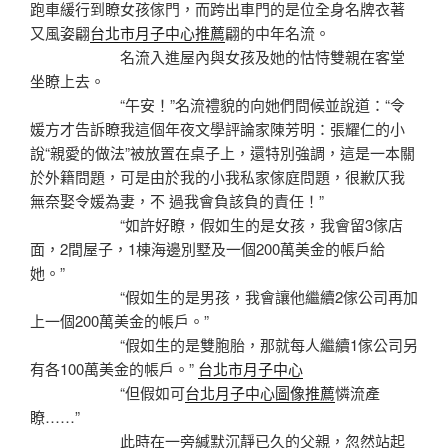
跑車緩行到瞭女孩傢門，而跨出車門的是位全身名牌衣著
又風姿翩
台北市月子中心推薦
翩的中年名流。
名流入進屋內與女孩及她的怙恃雙親在客堂
坐瞭上去。
“午安！”名流禮貌的向她們問候並說道：“令
媛方才告訴瞭我這個年夜文學評論家陳芳明：張耀仁的小
說“親愛的做法”被放置在桌子上，還特別強調，這是一本關
於外籍問題，可是由於我的小我私家傢庭問題，很歉仄我
無奈娶令媛為妻，不 過我會負該負的責任！”
“如許好瞭，假如生的是女孩，我會留3傢店
面，2間屋子，1棟海邊別墅及一個200萬美金的帳戶給
她。”
“假如生的是男孩，我會讓他繼續2傢公司再加
上一個200萬美金的帳戶。”
“假如生的是雙胞胎，那就每人繼續1傢公司另
有各100萬美金的帳戶。”
台北市月子中心
“但假如可
台北月子中心圖像推薦
憐流產
瞭……”
此時在一旁緘默沉靜已久的父親，忽然站起