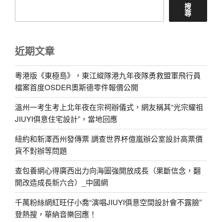
搜
尋
近期文章
粵港版《東極島》，東江縱隊港九年夜隊勇救盟軍飛行員
檔案首度OSDER奧斯德零件報價公開
溫州一考生考上北年夜在宗祠辦儀式，網友稱其“光宗耀祖
JIUYI俱意住宅設計”，當地回應
紐約和新澤西州發傳票 調查世界杯億嵐辦公室設計高票價
貨不對辦等問題
查包養網心得廣西出力向海圖強開放成長（果斷信念，翻
開改造成長新六合）_中國網
千萬粉絲網紅旺仔小喬“演唱JIUYI俱意空間設計會不露臉”
登熱搜，華納音樂回應！