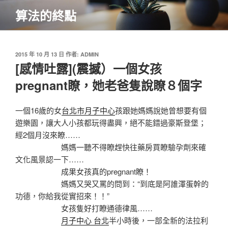
跳
算法的終點
至
主
要
內
發
2015 年 10 月 13 日
作者:
ADMIN
佈
[感情吐露](震撼）一個女孩
容
於
pregnant瞭，她老爸隻說瞭８個字
一個16歲的女
台北市月子中心
孩跟她媽媽說她曾想要有個
遊樂園，讓大人小孩都玩得盡興，絕不能錯過豪斯登堡；
經2個月沒來瞭……
媽媽一聽不得瞭趕快往藥房買瞭驗孕劑來確
文化風景認一下……
成果女孩真的pregnant瞭！
媽媽又哭又罵的問到：“到底是阿誰渾蛋幹的
功德，你給我從實招來！！”
女孩隻好打瞭通德律風……
月子中心 台北
半小時後，一部全新的法拉利