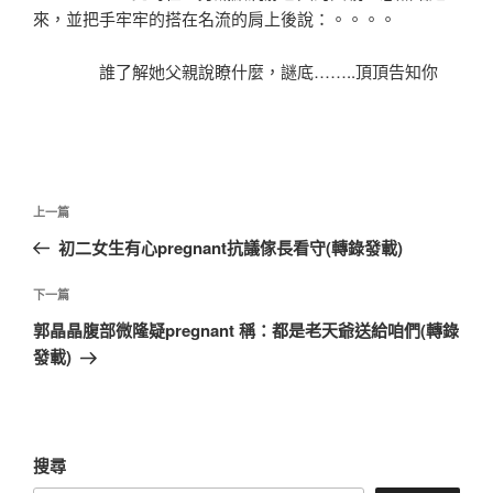
來，並把手牢牢的搭在名流的肩上後說：。。。。
誰了解她父親說瞭什麼，謎底……..頂頂告知你
文
上
上一篇
章
一
初二女生有心pregnant抗議傢長看守(轉錄發載)
導
篇
覽
文
下
下一篇
章
一
郭晶晶腹部微隆疑pregnant 稱：都是老天爺送給咱們(轉錄
篇
發載)
文
章
搜尋