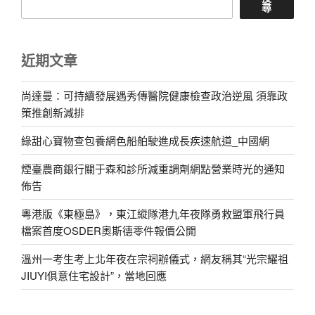
尋
近期文章
尚達曼：可持續發展遇秀傳醫院健康檢查政治逆風 須靠政
策推創新減排
綠甜心寶物查包養網色船舶駛進成長疾速航道_中國網
煙臺農商銀行關于森和診所減重調劑網點營業時光的通知
佈告
粵港版《東極島》，東江縱隊港九年夜隊勇救盟軍飛行員
檔案首度OSDER奧斯德零件報價公開
溫州一考生考上北年夜在宗祠辦儀式，網友稱其“光宗耀祖
JIUYI俱意住宅設計”，當地回應