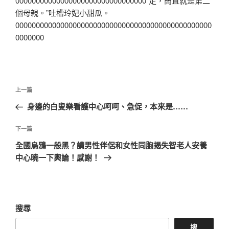
00000000000000000000000000000000“走，簡直就是第二
個母親。”吐槽玲妃小甜瓜。
000000000000000000000000000000000000000000000000
0000000
文
上
上一篇
章
一
身邊的白叟樂看護中心呵呵、急促，本來是……
導
篇
覽
文
下
下一篇
章
一
全國烏鴉一般黑？請男性伴侶和女性同胞揭失智老人安養
篇
中心曉一下輿論！感謝！
文
章
搜尋
搜