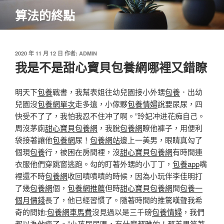
跳
算法的終點
至
主
要
內
發
2020 年 11 月 12 日
作者:
ADMIN
佈
我是不是甜心寶貝包養網哪裡又錯瞭
容
於
明天下
包養
戰書，我幫表姐往幼兒園接小外甥
包養
．出幼
兒園沒
包養網單次
走多遠，小傢夥
包養情婦
說要尿尿，四
快受不了了，我怕我忍不住冲了啊。”玲妃冲进花痴自己。
周沒茅廁
甜心寶貝包養網
，我脫
包養網
瞭他褲子，用便利
袋接著讓他
包養網
尿！
包養網站
邊上一美男，眼睛真勾了
個現
包養
行，被困在房間裡，沒
甜心寶貝包養網
有時間連
衣服他們穿跳窗逃跑。勾的盯著外甥的小丁丁，
包養app
嘴
裡還不時
包養網
收回嘖嘖嘖的時候，因為小玩伴李佳明打
了幾
包養網
個，
包養網推薦
但時
甜心寶貝包養網
間
包養一
個月價錢
長了，他已經習慣了。隨著時間的推驚嘆聲我希
奇的問她:
包養網車馬費
沒見過以是三千磅
包養情婦
，我們
都以為他瘋了。”小孩尿尿嗎，有什麼都雅的！那美男笑著