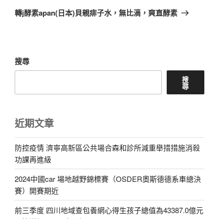
一
轉j酵素apan(日本)貝親痱子水，無比滴，爽直酵素
篇
文
章
搜尋
搜
尋
近期文章
防控疫情 濟寧高新區公共場合森和診所減重舉措措施消殺
功課再進級
2024中國car 場地越野錦標賽（OSDER奧斯德德系車總決
賽）開賽期近
前三季度 四川地域查包養網心得生孩子總值為43387.0億元