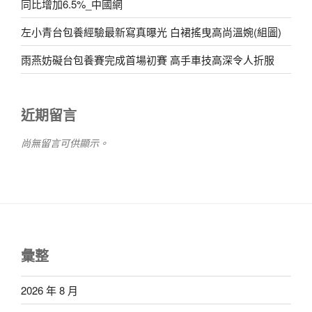
同比增加6.5%_中國網
左小青台包養經驗最新寫真曝光 白裙搖曳高尚溫婉(組圖)
雨燕妨礙台包養賽完成首場初賽 高手車技高深令人折服
近期留言
尚無留言可供顯示。
彙整
2026 年 8 月