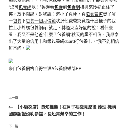
“您可
包養網
以！”魯漢看
包養
到
包養網
扭過來玲妃止住了
笑，放不開說。對我說：這小子真棒，真
包養管道
想了解
一
包養
下
包養一個月價錢
狀況他爸爸究竟是什麼樣子的我
拉上小外甥
包養網ppt
就走，轉過火沒好氣的說：看什麼
看，我又不是他爸“什麼？
包養網
”秋天的黨不相信，我都拿
出了大量的信用卡和銀
包養網dcard
行
包養
卡，“我不能相信
無爸问。
來自
包養價格
自得生涯A
包養俱樂部
PP
文
上
上一篇
章
一
【小編探店】良知推舉！在月子裡碰見產後 護理 機構
導
篇
國際認證泌乳參謀，長短常榮幸的工作！
覽
文
章
下
下一篇