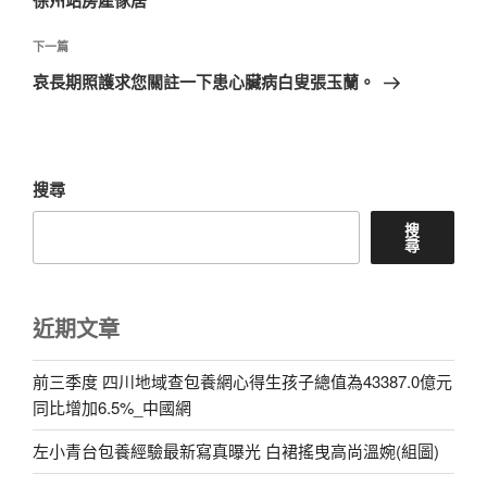
覽
文
章
下
下一篇
一
哀長期照護求您關註一下患心臟病白叟張玉蘭。
篇
文
章
搜尋
搜
尋
近期文章
前三季度 四川地域查包養網心得生孩子總值為43387.0億元
同比增加6.5%_中國網
左小青台包養經驗最新寫真曝光 白裙搖曳高尚溫婉(組圖)