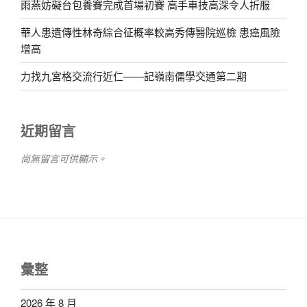
雨燕妨礙台包養賽完成首場初賽 高手車技高深令人折服
華人患遺傳性林奇綜合征概率較高秀傳醫院巡檢 患癌風險
增高
力找九宮格交流行近仁——記嶺南儒學交通第二期
近期留言
尚無留言可供顯示。
彙整
2026 年 8 月