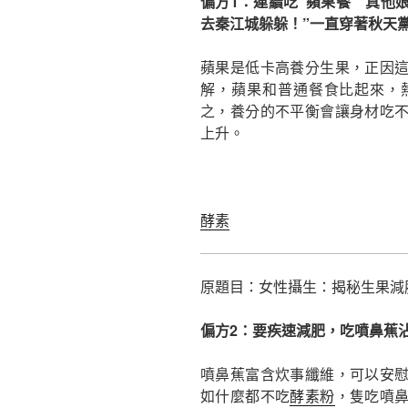
偏方1：連續吃“蘋果餐”“真
去秦江城躲躲！”一直穿著秋天
蘋果是低卡高養分生果，正因
解，蘋果和普通餐食比起來，
之，養分的不平衡會讓身材吃
上升。
酵素
原題目：女性攝生：揭秘生果減肥
偏方2：要疾速減肥，吃噴鼻蕉
噴鼻蕉富含炊事纖維，可以安
如什麼都不吃
酵素粉
，隻吃噴