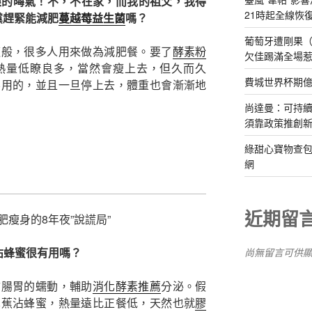
他娘的晦氣！不，不在家，而我的祖父，我得
21時起全線恢
黨趕緊能減肥
蔓越莓益生菌
嗎？
葡萄牙遭剛果（
這般，很多人用來做為減肥餐。要了
酵素粉
欠佳踢滿全場
熱量低瞭良多，當然會瘦上去，但久而久
費城世界杯期
不用的，並且一旦停上去，體重也會漸漸地
尚達曼：可持
須靠政策推創
綠甜心寶物查包
網
近期留
瘦身的8年夜”說謊局”
沾蜂蜜很有用嗎？
尚無留言可供
慰腸胃的蠕動，輔助
消化酵素推薦
分泌。假
鼻蕉沾蜂蜜，熱量遠比正餐低，天然也就
膠