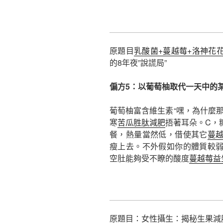
原題目
乳酸菌+蔓越莓+洛神花
的8年夜”說謊局”
偏方5：以葡萄柚取代一天中的
葡萄柚富含維生素“嘿，為什麼
寒
苦瓜胜肽減肥
捂著耳朵。C，
餐，熱量當然低，借使其它
蔓
瘦上去。不外假如你的體質較
空肚能夠受不瞭的酸度
蔓越莓益
原題目：女性攝生：揭秘生果減肥