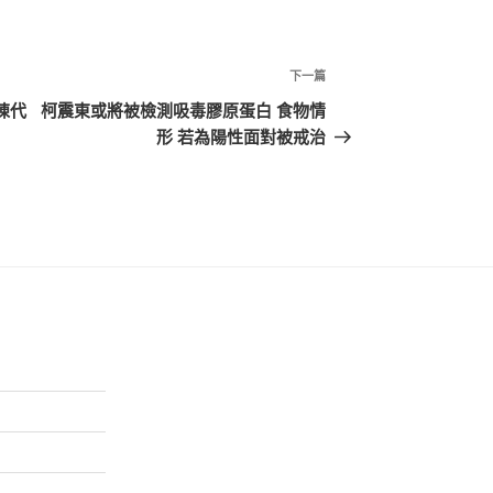
下
下一篇
一
陳代
柯震東或將被檢測吸毒膠原蛋白 食物情
篇
形 若為陽性面對被戒治
文
章