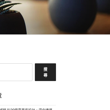
搜
尋
章
減弱JIUYI俱意豪宅設計，深中通道