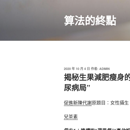
跳
至
算法的終點
主
要
內
容
發
2020 年 10 月 4 日
作者:
ADMIN
佈
揭秘生果減肥瘦身的
於
尿病局”
促進新陳代謝
原題目：女性攝生
兒茶素