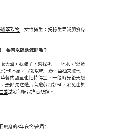
花瓣萃取物
：女性攝生：揭秘生果減肥瘦身
某一餐可以輔助減肥嗎？
那麼大聲，我渴了，幫我挑了一杯水。”瀚遠
糖份也不高，假如以吃一顆葡萄柚來取代一
越莓
餐的熱量也把持得宜，一段時光後天然
弱，最好先吃幾片高纖蘇打餅幹，避免由於
生菌
激發的腸胃痛苦悲傷。
瘦身的8年夜”說謊局”