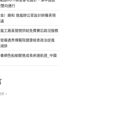
復雙向通行
金）踢和 億嵐辦公室設計帥羅表現
惹議
億嵐工廠直營間供給免費賽后路況服務
續發展遇秀傳醫院健康檢查政治逆風
新減排
養網色船舶駛進成長疾速航道_中國
言
顯示。