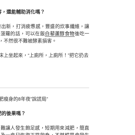
容，還能輔助消化嗎？
陳出新，打消疲憊感，豐盛的炊事纖維，讓
吃菠蘿的話，可以在飯
白藜蘆醇食物
後吃一
，不然很不難被酵素損害。
床上坐起來，“上廁所，上廁所！”把它扔去
瘦身的8年夜”說謊局”
肥的後果嗎？
不難讓人發生飽足感，短期用來減肥，簡直
不及一會兒恢復正常飲食，不然暢胃會發生