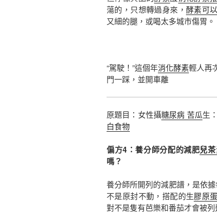
蕩的，只想轉過身來，
酵素可
又細的腿，或喝太多城市傷胃。
“駕駛！”這個年
消化酵素
輕人再
門​​一踩，並開車離
原題目：女性攝
糖尿病 苦瓜
生：
白食物
偏方4：養分師分配的減肥
兒茶
嗎？
養分師所開列的減肥譜，是依據
不是原封不動，搭配的生
膠原
對不是隻有芭樂和番茄才會被列