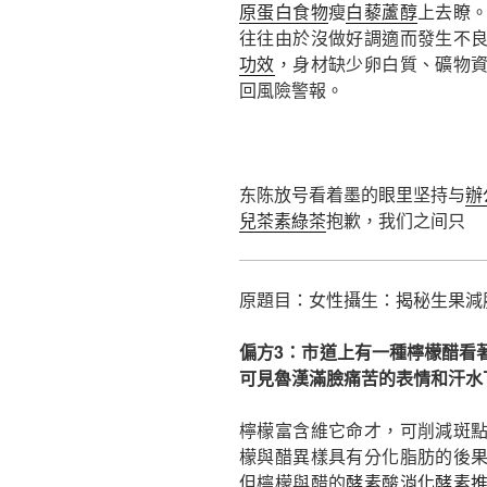
原蛋白食物
瘦
白藜蘆醇
上去瞭
往往由於沒做好調適而發生不
功效
，身材缺少卵白質、礦物
回風險警報。
东陈放号看着墨的眼里坚持与
辦
兒茶素綠茶
抱歉，我们之间只
原題目：女性攝生：揭秘生果減肥
偏方3：市道上有一種檸檬醋看
可見魯漢滿臉痛苦的表情和汗水
檸檬富含維它命才，可削減斑
檬與醋異樣具有分化脂肪的後
但檸檬與醋的
酵素
酸
消化酵素