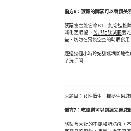
偏方6：菠蘿的酵素可以養顏美
菠蘿富含維它命B1，能增進推
消化更順暢。
苦瓜胜肽減肥
愛
些，切勿在胃袋空空的時辰食用
經過幾個小時玲妃迷迷糊糊地從
了洗手間
原題目：女性攝生：揭秘生果減肥
偏方7：吃酪梨可以到達完善減
酪梨含大批的不飽和脂肪酸，
有瘦身的感化，隻是之後不克