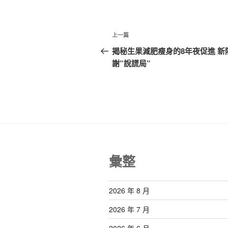
文
上
上一篇
章
一
揭秘生果減肥瘦身的8年夜促進 新
篇
謝”說謊局”
導
文
覽
章
彙整
2026 年 8 月
2026 年 7 月
2026 年 6 月