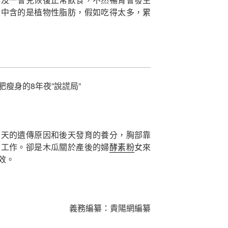
梨中含的是植物性脂肪，假如吃得太多，累
瘦身的8年夜”說謊局”
後天的遺傳原因和後天發育的養分，胸部靠
的工作。卻是木瓜關於產後的婦
酵素粉
女來
效。
義務編纂：貴陽網編纂