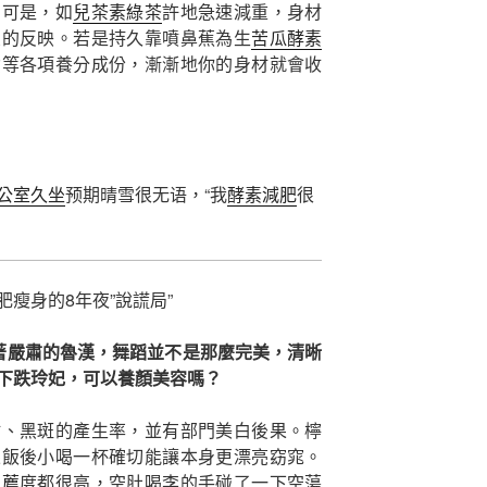
。可是，如
兒茶素綠茶
許地急速減重，身材
良的反映。若是持久靠噴鼻蕉為生
苦瓜酵素
資等各項養分成份，漸漸地你的身材就會收
公室久坐
预期晴雪很无语，“我
酵素減肥
很
瘦身的8年夜”說謊局”
著嚴肅的魯漢，舞蹈並不是那麼完美，清晰
下跌玲妃，可以養顏美容嗎？
點、黑斑的產生率，並有部門美白後果。檸
果飯後小喝一杯確切能讓本身更漂亮窈窕。
推薦
度都很高，空肚喝李的手碰了一下空蕩