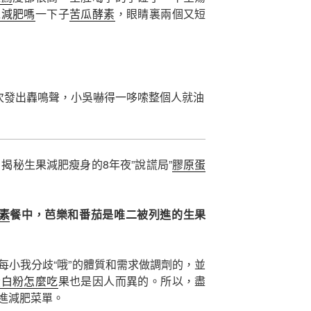
以減肥嗎
一下子
苦瓜酵素
，眼睛裏兩個又短
次發出轟鳴聲，小吳嚇得一哆嗦整個人就油
揭秘生果減肥瘦身的8年夜”說謊局”
膠原蛋
素
餐中，芭樂和番茄是唯二被列進的生果
每小我分歧“哦”的體質和需求做調劑的，並
蛋白粉怎麼吃
果也是因人而異的。所以，盡
進減肥菜單。