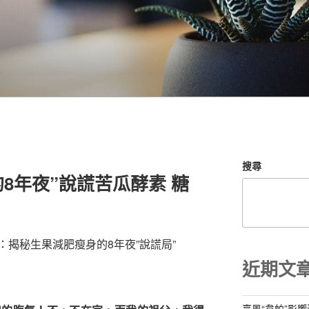
搜尋
8年夜”說謊苦瓜酵素 糖
：揭秘生果減肥瘦身的8年夜”說謊局”
近期文
臺風“韋帕”影響