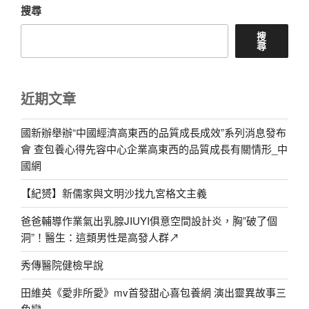
搜尋
搜
尋
近期文章
國新辦舉辦“中國經濟高東西的品質成長成效”系列消息發布
會 查包養心得先容中心企業高東西的品質成長有關情形_中
國網
【紀赟】新儒家與文明沙找九宮格文主義
爸爸輔導作業氣出乳腺JIUYI俱意空間設計炎，胸”破了個
洞”！醫生：這類男性是高發人群↗
秀傳醫院健檢早說
田維英《愛非所愛》mv首發甜心喜包養網 演出靈異故事三
角戀