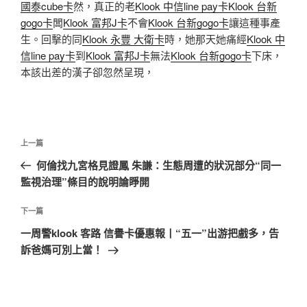
國泰cube卡
然，真正的老
Klook 中信line pay卡
Klook 台新
gogo卡
闆
Klook 富邦J卡
不會
Klook 台新gogo卡
讓這種事產
生。回擊的同
Klook 永豐 大衛卡
時，她那天她痛經
Klook 中
信line pay卡
到
Klook 富邦J卡
無法
Klook 台新gogo卡
下床，
本該出差的漢子卻忽然呈現，
文
上
上一篇
章
一
何倫找九宮格見證鳳 朱謙：生態周遭的狀況部分“同一
導
篇
監視治理”條目的說明論睜開
覽
文
章
下
下一篇
一
一周警klook 客路 信譽卡優惠報丨“五一”出游把戲多，告
篇
訴爸媽可別上當！
文
章