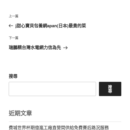
文
上
上一篇
章
一
j甜心寶貝包養網apan(日本)最貴的菜
導
篇
覽
文
下
下一篇
章
一
瑞鵬精台灣水電網力信為先
篇
文
章
搜尋
搜
尋
近期文章
費城世界杯期億嵐工廠直營間供給免費賽后路況服務