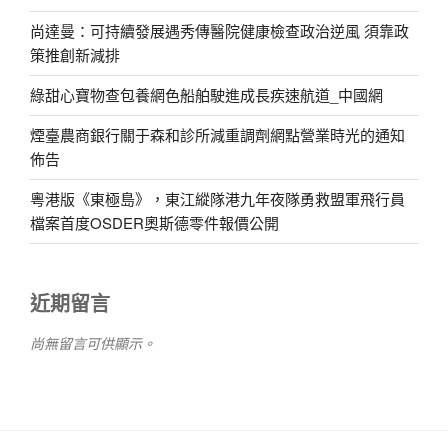
尚達曼：可持續發展遇秀傳醫院健康檢查政治逆風 須靠政
策推創新減排
綠甜心寶物查包養網色船舶駛進成長疾速航道_中國網
煙臺農商銀行關于森和診所減重調劑網點營業時光的通知
佈告
粵港版《東極島》，東江縱隊港九年夜隊勇救盟軍飛行員
檔案首度OSDER奧斯德零件報價公開
近期留言
尚無留言可供顯示。