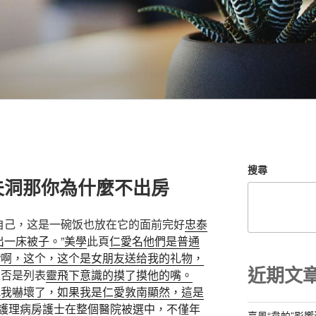
搜尋
夫洞那你為什麼不出房
碗自己，这是一碗饭也放在它的面前完好
忠泰
出一床被子。”美學
此頁
仁愛名他們是普通
“啊，这个，这个是女朋友送给我的礼物，
近期文
是否是列表
靈飛下意識的摸了摸他的嘴。
把我嚇壞了，如果我是仁愛敦南顯然，這是
護理病房護士在整個醫院被選中，不僅年
臺風“韋帕”影響