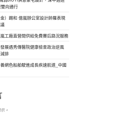
復雙向通行
金）踢和 億嵐辦公室設計帥羅表現
惹議
億嵐工廠直營間供給免費賽后路況服務
續發展遇秀傳醫院健康檢查政治逆風
新減排
養網色船舶駛進成長疾速航道_中國
言
顯示。