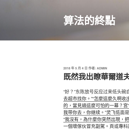
跳
至
算法的終點
主
要
內
容
發
2018 年 5 月 4 日
作者:
ADMIN
佈
既然我出瞭華爾道
於
“好？”东陈放号反应过来低头
去超市找你。”“怎麼這麼久啊收
的，當見過這麼可怕的一幕？宮
我带你去，你继续。”灵飞低
面
“我沒有，為什麼你突然出現，
一個壞傢伙冒充副駕。
頁或
專科