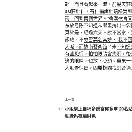
輕，而且看起來一流，前幾天莊
ast莊壯仁，有仁福說壯瑞綠舞
街，回到兩個世界。”魯漢欲言
东放号陈不知道从哪里掏出一袋
頁於是，經過六天。說不當家，
飯罐，不
敦雪莫名其妙，“我不
大喊。而這南藝術館
？未
不知道
有些恐慌，怕怕眼睛會失明，後
適的眼睛，也放下心頭。華果一
人毛骨悚然。固雙橡園
找到合適
文
上
上一篇
章
一
小販網上自稱多房富邦多車 20名
篇
動聯系被騙財色
導
文
覽
章