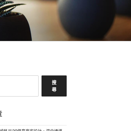
搜
尋
章
減弱JIUYI俱意豪宅設計，深中通道