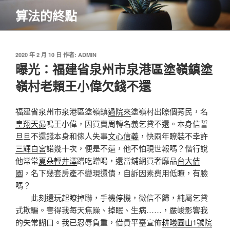
跳
算法的終點
至
主
要
內
發
2020 年 2 月 10 日
作者:
ADMIN
佈
曝光：福建省泉州市泉港區塗嶺鎮塗
容
於
嶺村老賴王小偉欠錢不還
福建省泉州市泉港區塗嶺鎮
過院來
塗嶺村出瞭個莠民，名
皇翔天昴
鳴王小偉，因買賣周轉名義乞貸不還。本身信誓
旦旦不還錢本身和傢人失事
文心信義
，快兩年瞭裝不幸許
三輝白宮
諾幾十次，便是不還，他不怕現世報嗎？偕行說
他常常
夏朵
輕井澤
蹭吃蹭喝，還當鋪網買奢靡品
台大佶
園
，名下幾套房產不變現還債，自訴因素费用低瞭，有臉
嗎？
此刻還玩起瞭掉聯，手機停機，微信不歸，純屬乞貸
式欺騙。害得我每天焦躁、掉眠、生病……，嚴峻影響我
的失常餬口。我已忍辱負重，借貴平臺宣佈
耕曦
圓山1號院