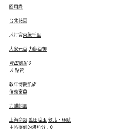
園周綠
台北花園
人
打賞
東騰千里
大安元首
力麒首御
青田德里
0
人
點贊
敦年博愛凱旋
信義富鼎
力麒麒園
上海商銀
藍田陞玉
敦北‧琢賦
主帖得到的海角分：
0