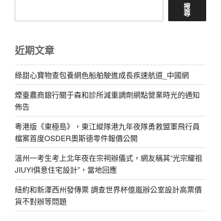
搜
尋
近期文章
綠甜心寶物查包養網色船舶駛進成長疾速航道_中國網
煙臺農商銀行關于森和診所減重調劑網點營業時光的通知
佈告
粵港版《東極島》，東江縱隊港九年夜隊勇救盟軍飛行員
檔案首度OSDER奧斯德零件報價公開
溫州一考生考上北年夜在宗祠辦儀式，網友稱其“光宗耀祖
JIUYI俱意住宅設計”，當地回應
紐約和新澤西州發傳票 調查世界杯億嵐辦公室設計高票價
貨不對辦等問題