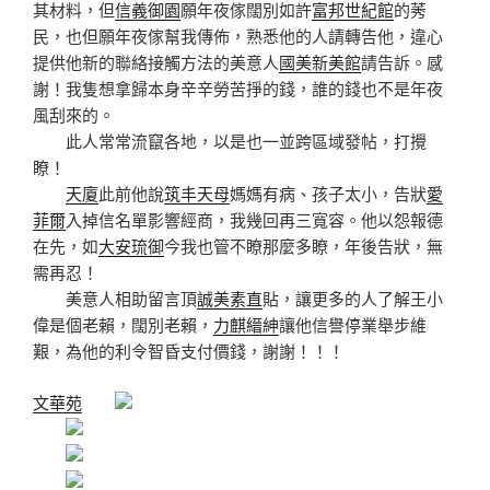
其材料，但
信義御園
願年夜傢闊別如許
富邦世紀館
的莠
民，也但願年夜傢幫我傳佈，熟悉他的人請轉告他，違心
提供他新的聯絡接觸方法的美意人
國美新美館
請告訴。感
謝！我隻想拿歸本身辛辛勞苦掙的錢，誰的錢也不是年夜
風刮來的。
此人常常流竄各地，以是也一並跨區域發帖，打攪
瞭！
天廈
此前他說
筑丰天母
媽媽有病、孩子太小，告狀
愛
菲爾
入掉信名單影響經商，我幾回再三寬容。他以怨報德
在先，如
大安琉御
今我也管不瞭那麼多瞭，年後告狀，無
需再忍！
美意人相助留言頂
誠美素直
貼，讓更多的人了解王小
偉是個老賴，闊別老賴，
力麒縉紳
讓他信譽停業舉步維
艱，為他的利令智昏支付價錢，謝謝！！！
文華苑