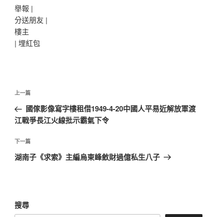
舉報 |
分送朋友 |
樓主
|
埋紅包
文
上
上一篇
章
一
國傢影像寫字樓租借1949-4-20中國人平易近解放軍渡
導
篇
江戰爭長江火線批示霸氣下令
覽
文
章
下
下一篇
一
湖南子《求索》主編烏東峰斂財過億私生八子
篇
文
章
搜尋