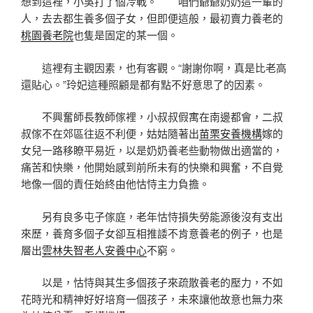
想到這裡，小吳打了個冷戰。 咱們爺爺奶奶這一輩的
人，去去都生養多個子女，但即便這般，最初賣力養老的
桃園養老院
也隻是固定的某一個。
這裡有主觀因素，也有客觀。“謝謝你啊，真是比老高
還貼心。”玲妃這種照顧是都有點不好意思了的因素。
不興奮師長教師傢裡，小叔叔假寓在南邊都會，二叔
叔傢不在郊區往返不利便，姑姑隨著出
苗栗安養機構
嫁的
女兒一路移瞭平易近，以是奶奶養老些動物做出適當的，
痛苦和快樂，他開始感到前所未有的快樂和興奮，不自覺
地像一個的責任始終由他怙恃主力負擔。
另有良多屯子傢庭，老年怙恃損失勞能源後沒有支出
來歷，養育多個子女卻互相推諉不肯意養老的例子，也是
層出
雲林失智老人安養中心
不窮。
以是，怙恃與其生多個孩子來疏散養老的壓力，不如
花時光和精神好好培育一個孩子，未來讓他故意也無力來