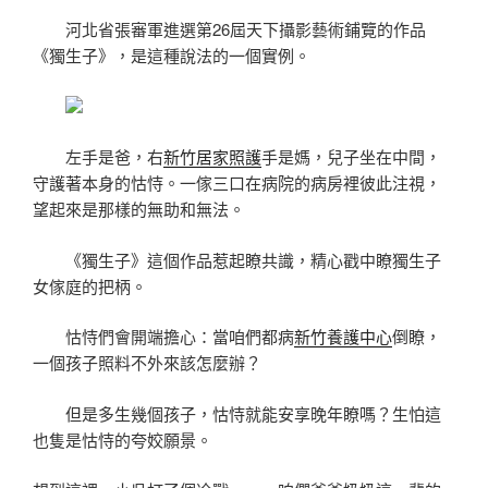
河北省張審軍進選第26屆天下攝影藝術鋪覽的作品
《獨生子》，是這種說法的一個實例。
左手是爸，右
新竹居家照護
手是媽，兒子坐在中間，
守護著本身的怙恃。一傢三口在病院的病房裡彼此注視，
望起來是那樣的無助和無法。
《獨生子》這個作品惹起瞭共識，精心戳中瞭獨生子
女傢庭的把柄。
怙恃們會開端擔心：當咱們都病
新竹養護中心
倒瞭，
一個孩子照料不外來該怎麼辦？
但是多生幾個孩子，怙恃就能安享晚年瞭嗎？生怕這
也隻是怙恃的夸姣願景。