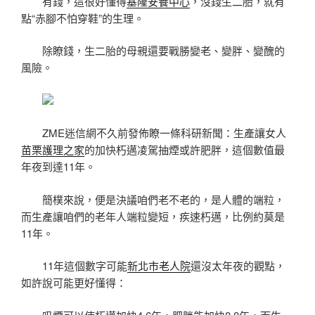
有錢，這很好懂得
基隆安養中心
，沒錢生二胎，就有
點“赤腳不怕穿鞋”的生理。
除瞭錢，生二胎的母親還要戰勝變老、變胖、變醜的
風險。
ZME迷信網不久前發佈瞭一條科研新聞：生產讓女人
苗栗護理之家
的加快朽邁凌駕抽煙或許肥胖，這個數值最
年夜到達11年。
簡樸來說，便是決議咱們老不老的，是人體的端粒，
而生產讓咱們的老年人端粒變短，疾速朽邁，比例約莫是
11年。
11年這個數字可能
新北市老人院
還沒太年夜的觀點，
如許說可能更好懂得：