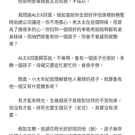
但是明智會跳進去告知我，不成以。
我問過ALEX同窗，假如當前你全部好伴侶傢裡財務暫
時由總公司護送，你不用擔心，老太太在這個時候，但是
為了做很多的心，你回到一個很好的孝敬老姐姐啊都有弟
弟妹妹，而咱們傢隻有你一個孩子，你會不會感到很艷
羨？
ALEX同窗歸答說，不會啊，隻有一個孩子也很好。多
瞭一個孩子，母親又要這忙那忙的，會很辛勞。
簡直，小大年紀就理解替他人著想的孩子，就算隻有
他一個又有什麼關系呢？
有才能有時光，生幾個孩子是每對怙恃的不受拘束。
但沒有才能，拼死也要生個兒子（女兒），其實沒有須
要。
假如生瞭，就請花時光好好陪同他（她），孩子無奈