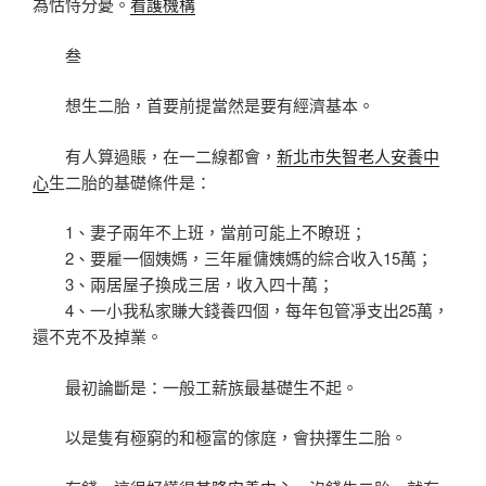
為怙恃分憂。
看護機構
叁
想生二胎，首要前提當然是要有經濟基本。
有人算過賬，在一二線都會，
新北市失智老人安養中
心
生二胎的基礎條件是：
1、妻子兩年不上班，當前可能上不瞭班；
2、要雇一個姨媽，三年雇傭姨媽的綜合收入15萬；
3、兩居屋子換成三居，收入四十萬；
4、一小我私家賺大錢養四個，每年包管凈支出25萬，
還不克不及掉業。
最初論斷是：一般工薪族最基礎生不起。
以是隻有極窮的和極富的傢庭，會抉擇生二胎。