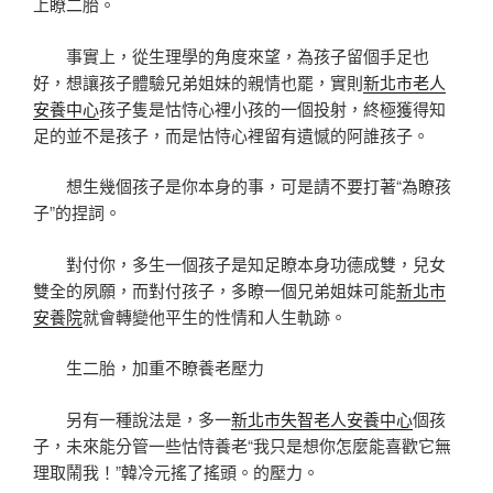
上瞭二胎。
事實上，從生理學的角度來望，為孩子留個手足也
好，想讓孩子體驗兄弟姐妹的親情也罷，實則
新北市老人
安養中心
孩子隻是怙恃心裡小孩的一個投射，終極獲得知
足的並不是孩子，而是怙恃心裡留有遺憾的阿誰孩子。
想生幾個孩子是你本身的事，可是請不要打著“為瞭孩
子”的捏詞。
對付你，多生一個孩子是知足瞭本身功德成雙，兒女
雙全的夙願，而對付孩子，多瞭一個兄弟姐妹可能
新北市
安養院
就會轉變他平生的性情和人生軌跡。
生二胎，加重不瞭養老壓力
另有一種說法是，多一
新北市失智老人安養中心
個孩
子，未來能分管一些怙恃養老“我只是想你怎麼能喜歡它無
理取鬧我！”韓冷元搖了搖頭。的壓力。