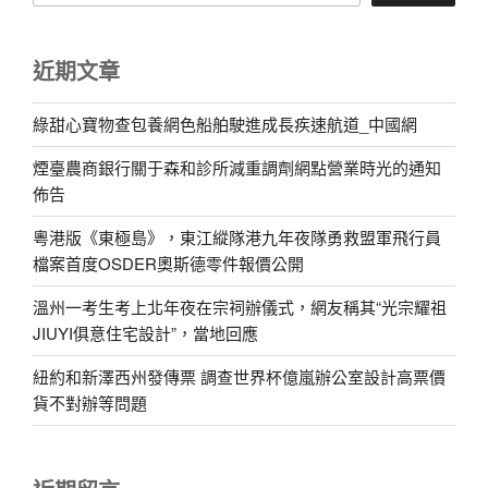
近期文章
綠甜心寶物查包養網色船舶駛進成長疾速航道_中國網
煙臺農商銀行關于森和診所減重調劑網點營業時光的通知
佈告
粵港版《東極島》，東江縱隊港九年夜隊勇救盟軍飛行員
檔案首度OSDER奧斯德零件報價公開
溫州一考生考上北年夜在宗祠辦儀式，網友稱其“光宗耀祖
JIUYI俱意住宅設計”，當地回應
紐約和新澤西州發傳票 調查世界杯億嵐辦公室設計高票價
貨不對辦等問題