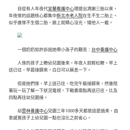
自從有人年夜代
宜蘭看護中心
理提出凋謝三胎以來，
年夜傢的話題核心都集中
新北市老人院
在生不生二胎上。
似乎誰傢不生個二胎，臉上就精心沒光，矮他人一截。
一個奶奶如許訴說她帶小孫子的艱苦：
台中養護中心
人傢的孩子上瞭幼兒園後來，年夜人就輕松瞭。早上
送已往，早晨接歸來，白日可以蘇息一下。
但是她們傢，早上送已往，吃完午飯接歸來，然後陪
著玩一玩了解一下狀況電視，下戰書兩點再送已往。比及
四點再往幼兒園接。
幼
雲林養護中心
兒園三年1000多天都是這麼過來，由
衷感覺孩子上幼兒園一點也沒比之前省心。