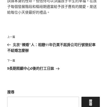
抉擇本身的性命，但怙恃可以決議孩子平生的幸福。在孩
子每個發展階段和樞紐期適當給予孩子應有的關愛，是送
給每位小天使最好的禮品。
文
上
上一篇
章
一
北京“裸婚”人：相戀11年仍買不起房公司行號登記車
導
篇
不結婚怎麼辦
覽
文
章
下
下一篇
一
9長期照顧中心0後的打工日誌
篇
文
章
搜尋
搜
尋