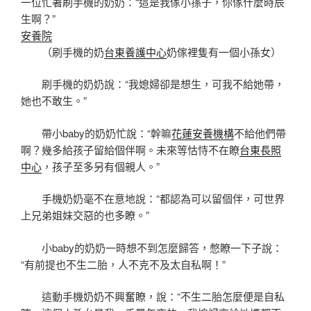
一位忙著刷手機的奶奶：“這是我傢小孫子，你傢什麼時辰
生啊？”
安養院
（刷手機的奶
台東養護中心
奶傢裡隻有一個小孫女）
刷手機的奶奶說：“我媳婦卻是想生，可我不給她帶，
她也不敢生。”
帶小baby的奶奶忙說：“幹嘛
花蓮安養機構
不給他們帶
啊？幾多給孩子留給個伴啊。未來等怙恃不在瞭
台東長照
中心
，孩子至多另有個親人。”
手機奶奶毫不在意地說：“都認為可以留個伴，可世界
上兄弟姐妹交惡的也多瞭。”
小baby的奶奶一時想不到怎麼歸答，憋瞭一下子說：
“有前提也不生二胎，人不克不及太自私啊！”
這動手機奶奶不興奮瞭，說：“不生二胎怎麼便是自私