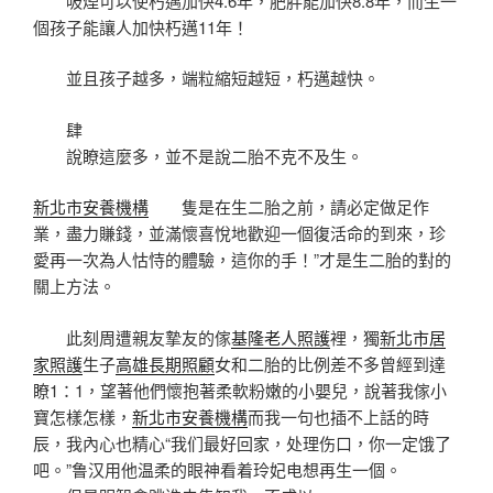
吸煙可以使朽邁加快4.6年，肥胖能加快8.8年，而生一
個孩子能讓人加快朽邁11年！
並且孩子越多，端粒縮短越短，朽邁越快。
肆
說瞭這麼多，並不是說二胎不克不及生。
新北市安養機構
隻是在生二胎之前，請必定做足作
業，盡力賺錢，並滿懷喜悅地歡迎一個復活命的到來，珍
愛再一次為人怙恃的體驗，這你的手！”才是生二胎的對的
關上方法。
此刻周遭親友摯友的傢
基隆老人照護
裡，獨
新北市居
家照護
生子
高雄長期照顧
女和二胎的比例差不多曾經到達
瞭1：1，望著他們懷抱著柔軟粉嫩的小嬰兒，說著我傢小
寶怎樣怎樣，
新北市安養機構
而我一句也插不上話的時
辰，我內心也精心“我们最好回家，处理伤口，你一定饿了
吧。”鲁汉用他温柔的眼神看着玲妃电想再生一個。