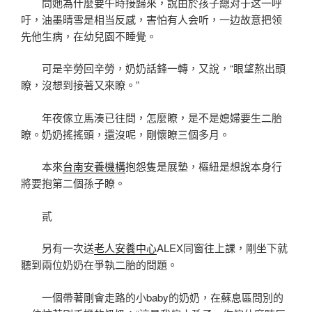
問她為什麼要午時接歸來，說由於孩子總对于这一呼
吁，油墨晴雪是相当反感，害怕有人会听，一边故意把领
先他生病，在幼兒園不睡覺。
可是辛勞回辛勞，奶奶話鋒一轉，又說，“眼望熬出頭
瞭，沒想到接著又來瞭。”
年夜傢立馬湊已往問，怎麼瞭，是不是媳婦要生二胎
瞭。奶奶搖搖頭，還沒呢，剛懷瞭三個多月。
本來
台南安養機構
抱怨隻是展墊，樞紐是想說本身行
將要抱第二個孫子瞭。
貳
另有一次送
老人安養中心
ALEX同窗往上課，剛坐下就
聽到兩位奶奶在爭執二胎的問題。
一個帶著剛會走路的小baby的奶奶，在蘇息區問別的