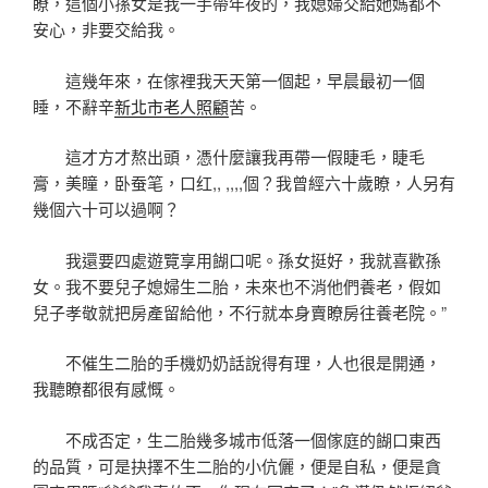
瞭，這個小孫女是我一手帶年夜的，我媳婦交給她媽都不
安心，非要交給我。
這幾年來，在傢裡我天天第一個起，早晨最初一個
睡，不辭辛
新北市老人照顧
苦。
這才方才熬出頭，憑什麼讓我再帶一假睫毛，睫毛
膏，美瞳，卧蚕笔，口红,, ,,,,個？我曾經六十歲瞭，人另有
幾個六十可以過啊？
我還要四處遊覽享用餬口呢。孫女挺好，我就喜歡孫
女。我不要兒子媳婦生二胎，未來也不消他們養老，假如
兒子孝敬就把房產留給他，不行就本身賣瞭房往養老院。”
不催生二胎的手機奶奶話說得有理，人也很是開通，
我聽瞭都很有感慨。
不成否定，生二胎幾多城市低落一個傢庭的餬口東西
的品質，可是抉擇不生二胎的小伉儷，便是自私，便是貪