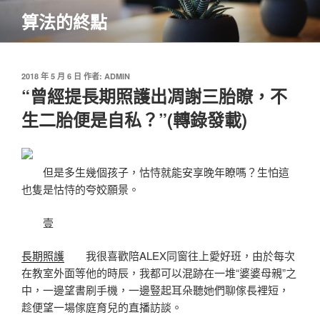
跳
算法的終點
至
主
要
內
發
2018 年 5 月 6 日
作者:
ADMIN
佈
“曾經提長期照護出凋謝三胎瞭，不
容
於
生二胎便是自私？”(轉錄發載)
但是多生幾個孩子，怙恃就能安享晚年瞭嗎？生怕這
也隻是怙恃的夸姣願景。
壹
長期照護
我很喜歡陪ALEX同窗往上愛好班，由於每次
在教室外面等他的時辰，我都可以混跡在一堆“婆婆母親”之
中，一邊望書刷手機，一邊豎起耳朵聽她們聊傢長裡短，
趁便望一場傢庭育兒的直播訪談。