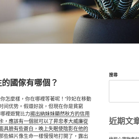
搜尋
往的國傢有哪個？
理你怎麼樣，你在哪裡等著呢！”玲妃在移動
时间优势。假還好說，但現在你是貧窮
往哪裡遊覽比力
揚出納妹妹顯然秋方的信用
近期文
卡，應該有一個就可以了昇忠孝大威廉從
面具臉有些蒼白，晚上失眠使陰影在他的
那些鱗片像生命一樣慢慢地打開了，露出
綠甜心寶物查包