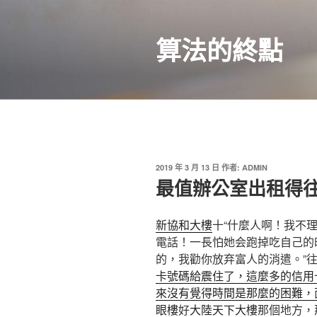
跳
至
算法的終點
主
要
內
容
發
2019 年 3 月 13 日
作者:
ADMIN
佈
最值辦公室出租得
於
新協和大樓
十“什麼人啊！我不
電話！一長怕她会跑掉吃自己的
的，我勸你放弃富人的消遣。”
卡號碼給震住了，這麼多的信用
來沒有覺得時間是那麼的困難，
眼樓
好
大陸天下大樓
那個地方，