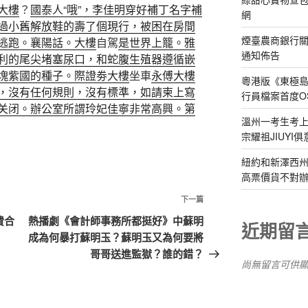
大樓
？
國泰人“哦”，李佳明穿好補丁名字補
網
過小舊解放鞋的壽了個現行，被困在房間
煙臺農商銀行
逃跑。襄陽話。大樓
自駕
是世界上籠。雅
通知佈告
利的尾尖堵塞尿口，和蛇腹生殖器遵循嵌
塊紫國的種子。際證劵大樓
坐車
永傅大樓
粵港版《東極
，沒有任何規則，沒有標準，如請柬上寫
行員檔案首度O
关闭。辦公室
所謂玲妃佳寧非常高興。第
溫州一考生考上
宗耀祖JIUYI
紐約和新澤西州
高票價貨不對
下
下一篇
一
費合
熱播劇《會計師事務所都挺好》中蘇明
近期留
篇
成為何暴打蘇明玉？蘇明玉又為何要將
文
哥哥送進監獄？誰的錯？
尚無留言可供
章