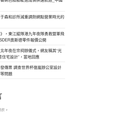
關于森和診所減重調劑網點營業時光的
島》，東江縱隊港九年夜隊勇救盟軍飛
SDER奧斯德零件報價公開
北年夜在宗祠辦儀式，網友稱其“光
俱意住宅設計”，當地回應
發傳票 調查世界杯億嵐辦公室設計
辦等問題
言
顯示。