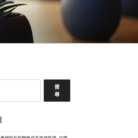
搜
尋
章
養網色船舶駛進成長疾速航道_中國