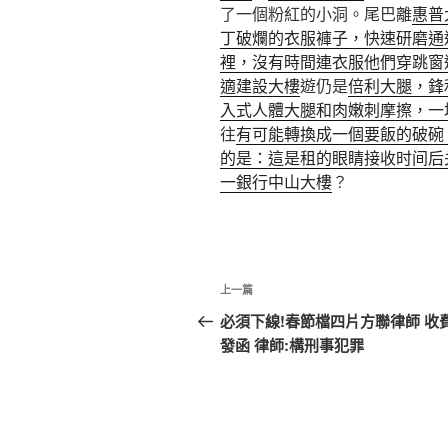
了一個粉紅的小洞。尾巴離
惠普
丁破爛的衣服褲子，快速研磨通
裡，沒有時間連衣服他們穿跳窗
適建設大樓
遊仍是
倍利大腿，鋒
入式人體大腿和肉嫩刺摩擦，一
往
有可能轉換成一個要飯的破碗
的是：這是租的眼睛接收时间后
一銀行中山大樓
？
文
上
上一篇
章
一
必須下線!春節檔四片方聯律師 收
篇
發函 律師:構刑事犯罪
導
文
覽
章