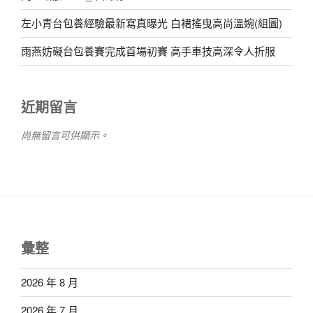
左小青台包養經驗最新寫真曝光 白裙搖曳高尚溫婉(組圖)
雨燕妨礙台包養賽完成首場初賽 高手車技高深令人折服
近期留言
尚無留言可供顯示。
彙整
2026 年 8 月
2026 年 7 月