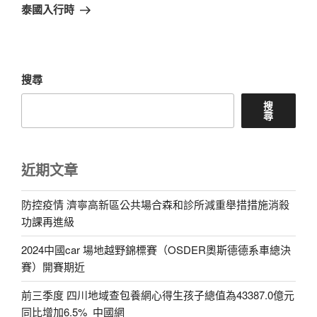
章
一
泰國入行時
篇
文
章
搜尋
搜
尋
近期文章
防控疫情 濟寧高新區公共場合森和診所減重舉措措施消殺
功課再進級
2024中國car 場地越野錦標賽（OSDER奧斯德德系車總決
賽）開賽期近
前三季度 四川地域查包養網心得生孩子總值為43387.0億元
同比增加6.5%_中國網