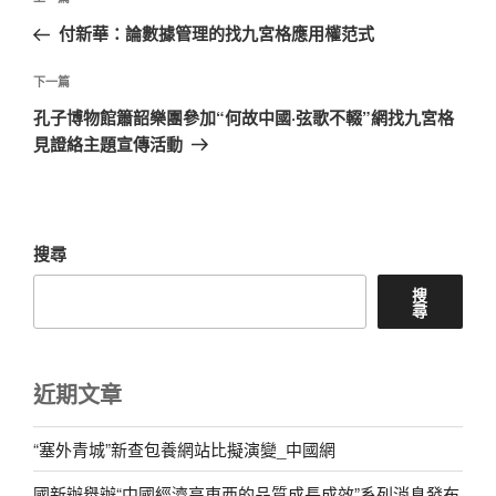
上
章
一
付新華：論數據管理的找九宮格應用權范式
導
篇
覽
文
下
下一篇
章
一
孔子博物館簫韶樂團參加“何故中國·弦歌不輟”網找九宮格
篇
見證絡主題宣傳活動
文
章
搜尋
搜
尋
近期文章
“塞外青城”新查包養網站比擬演變_中國網
國新辦舉辦“中國經濟高東西的品質成長成效”系列消息發布