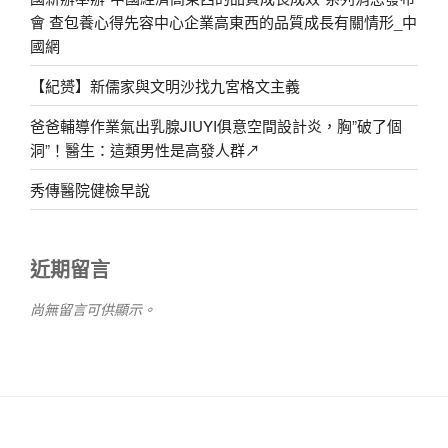
會 查包養心得先容中心企業高東西的品質成長有關情形_中
國網
【紀赟】新儒家與文明沙找九宮格文主義
爸爸輔導作業氣出乳腺JIUYI俱意空間設計炎，胸”破了個
洞”！醫生：這類男性是高發人群↗
秀傳醫院健檢早說
近期留言
尚無留言可供顯示。