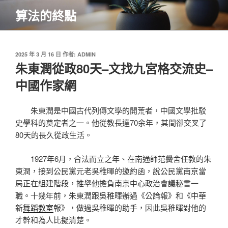
跳
算法的終點
至
主
要
內
發
2025 年 3 月 16 日
作者:
ADMIN
佈
朱東潤從政80天–文找九宮格交流史–
容
於
中國作家網
朱東潤是中國古代列傳文學的開荒者，中國文學批駁
史學科的奠定者之一。他從教長達70余年，其間卻交叉了
80天的長久從政生活。
1927年6月，合法而立之年、在南通師范黌舍任教的朱
東潤，接到公民黨元老吳稚暉的邀約函，說公民黨南京當
局正在組建階段，推舉他擔負南京中心政治會議秘書一
職。十幾年前，朱東潤跟吳稚暉辦過《公論報》和《中華
新
舞蹈教室
報》，做過吳稚暉的助手，因此吳稚暉對他的
才幹和為人比擬清楚。