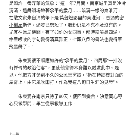
是如許一番浮華的氣象：“這一年7月間，南京城里真是冷冷
清清，過
舞蹈場地
著承平的歲月……暗溝一樣的秦淮河，
在散文家朱自清的筆下是‘槳聲燈影里的秦淮河’。普通的密
小樹屋
斯們，頭發已剪短了，脂粉仍是不克不及沒有的。
尤其在當局機關，有了如許的女同事，那時粉噴鼻四溢，
格里啰唆的字句變得清真雅正，七顛八倒的書法也變得筆
飛墨舞了。”
朱東潤很不順應如許的“承平的歲月”，四周那“一批沒
有脊骨的政治估客”，更使他覺得本身難以融進此中。是
以，他把方才領到不久的公民黨黨證，“扔在轉譙樓對面的
屋脊上，由它風吹雨打，作為我這八旬日生涯的見證”。
朱東潤在南京只待了80天，便回到黌舍，決意同心專
心只做學問，畢生從事教導工作。
文
上一篇