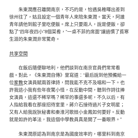
朱東潤應召離開南京，不巧的是，恰遇吳稚暉出差到
徐州往了，姑且設定一個青年人來陪朱東潤。當天，阿誰
青年請他到館子里吃便飯。席上只要兩人，說是便飯，卻
點了“四年夜四小”8個菜肴，“一桌不菲的席面”讓過慣了貧寒
生涯的朱東潤非常驚奇。
共享空間
在飯后隨便聊地利，他們談到在南京官員們常常看
戲。對此，《朱東潤自傳》里寫道：“最后說到他預備給一
位
家教
女演員賦兩首律詩，問我能不克不及唱和一下。也
許我這小我有些年夜驚小怪，在反動中間，聽到作詩往捧
女演員，這還不稀罕嗎？稀罕的事還多呢，不久以后，有
人指給我看在那座招待室里，蔣介石接待過片子女明星；
又有人給我說狄秘書和秦淮河歌妓小金鳳如何要好。反動
就是如許的革法，我這個中學教員真是開了一番眼界。”
朱東潤原認為到南京是為國度效率的，哪里料到南京