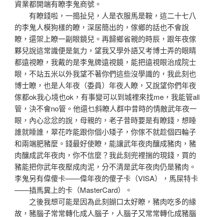
資業都開端有瞭李鬼商號。
有瞭錢啦，一搗扯兒，人是衣服馬是鞍，這二十七八
的李鬼人模狗樣的瞭，深居簡出的，傢鄉的話也不會說
瞭，還架上瞭一副眼鏡兒。再歸鄉省親的時辰，跟年夜傢
夥兒說這常識便是氣力，望我又學外語又考博士弄的眼睛
都遠視瞭，我戴的是李鬼牌遠視鏡，能把遠視眼治成院士
眼，不站五米以外我望不著你們這些沒學識的，我此刻也
博士瞭，也是人年夜（委員）年夜人瞭，又說望你們年夜
傢都ok我心境也ok，有事變可以到城裡來找me，我能管all
管，決不會no管。他還乜斜瞭人群中昔時的情敵武年夜一
眼，內心忿忿的說，母親的，老子昔時要是有瞭錢，想睡
誰就睡誰，翠花咋能跟你個小矮子，你傢不就趁個四輪子
和兩端肥豬麼。錢最好使瞭，能讓武年夜肉釀成豬肉，豬
肉釀成武年夜肉，你不信麼？我此刻兜裡揣的現錢，買的
豬能把你武年夜壓成肉泥，分不清是武年夜肉仍是豬肉。
李鬼另有偉傻卡——偉年夜的傻子卡（VISA），馬屎特卡
——插馬糞上的卡（MasterCard）。
之後我想可能是因為此刻餬口太好瞭，豬肉吃多的緣
故，豬腦子常常轉化成人腦子，人腦子又常常轉化成豬腦