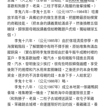
喜歡和狗勝子、老臭、二柱子等窮人階層的後輩接觸。）
李鬼八年—李鬼十五年，（公元1977—1984年）唸書
放羊兩不誤，具備初步的做生意意識，把握瞭最原始樸實
的商戰技能。（把本身的講義賣給滿桌子，然後換瞭五個
糖球，歸傢跟母親說講義借給瞭難題戶虎妞，獨秘糖球五
個。）
李鬼十六年，（公元1985年）由於傢境清貧停學，商
海實戰階段，了解闤闠中有時不擇手腕，原始堆集佈滿血
腥銅臭。（實在那時李鬼傢曾經由於養牛販牛成瞭村裡的
富戶，李鬼喜歡抽煙，喝汽水，偷母親販牛錢進去買捲
煙、汽水，發明後沒少挨打，很有些時辰鱗傷遍體，享受
後剩下的捲煙和汽水用來套圈賺錢，之後逐步的本身有瞭
資金，逐步的不消拿母親的錢，本身下手，人給家足）
李鬼十七年，（公元1986年）略。
李鬼十八年，（公元1987年）成立本地第一傢雞鴨飼
養場，堆集瞭第一桶金，了解商海中命運運限很主要。
（和狗勝子、老臭、二柱子去城裡送蔬菜、收屯子笨雞
蛋、笨雞銷去城裡，命運運限好的沒的說，養雞雞活，養