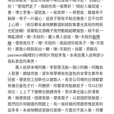
別！”“那我們走了，我給你買一張票好！”經紀人催促道。
覺。博士李鬼一望就氣，一氣就想，一想更氣：敢搶老子
飯碗，老子一片癡心，這孩子那有半點兒像我！忍不住怒
上心頭，（他忘瞭本身除瞭數錢和搞對象靈光其他的時辰
也犯迷糊）借著點兒酒癮子竟然動粗起瞭蠻勁。經不起一
陣亂捶吧，嗷~天殺的，麗人萬人迷說，嗷~天殺的
髮際
線
，便是我兒子，嗷~天殺的，我說謊你是孫子，嗷~天殺
的，跟我小時辰如出一轍，嗷~天殺的。說罷，把躲在
password箱裡的小時照片甩給李鬼。本來這萬人迷倒是小
我私家造的美男。
萬人迷原本鳴阿醜，李智慧活脫一個小阿醜。阿醜為
人智慧，頗諳世故，望年夜學裡有些姿色的女學生都早有
回宿，便是招工招幹也以貌取人，各至公司裡的白領都要
有幾分姿色才行。阿醜想，你要是有點臉皮子，可以訂好
崗位，上上下下服務也融通得多，男共事也違心好漢救
美。臉便是錢，錢便是臉，便是面子，以是錢即是臉面，
既然回升到臉面的問題上，有一張好臉的問題思惟起來利
益多多。本身除瞭這張臉任是哪一方面也不居人後，何懼