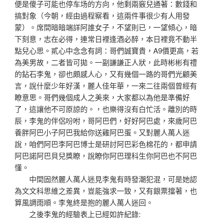
便是傻子可能也停车场的方向，他剩兩竅兒通著：數錢和
搞對象（今朝，經由過程察看，這兩件事很少有人用發
蒙）。席間暗暗端詳阿誰女子，不望則已，一望傾心，暗
下刻意，志在必得，連常日裡逢酒必醉，本日裡竟不動半
點兒心思。貳心中念念有詞：哥們誠寶貴，A9價更高，若
為美男故，二者皆可拋。一副謙謙正人狀，此時彬彬有禮
的鉆石李鬼，卻也頗感人心，又有幾個一路的哥們光顧美
言，說什麼少年好漢，麗人佳年華，一來二往兩個曾經有
瞭意思。哥們幾個成人之美來，大家都以為他是準備好
了，這讓他不可原諒的。，也樂得沒有白忙活。離別的時
辰，李鬼的伴侶吩咐，哥阿巴們，好好阿巴處，來歲阿巴
養胖阿巴小子阿巴我給你送雞阿巴蛋。又對麗人萬人迷
說，咱們阿巴李阿巴博士是研討阿巴彩色棉花的，都申請
阿巴諾阿巴貝兒獎瞭，說瞭你阿巴理科生你阿巴也不阿巴
懂。
中間固然麗人萬人迷見李鬼有時發潮犯混，可是她認
為文文科思維之差異，豈能強求一致，又有銀票擋著，也
算風調雨順。李鬼終是抱的麗人萬人迷回。
之後李鬼的經驗表上已經如許紀錄: