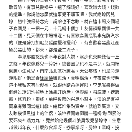
敢冒險，有事兒愛摻乎，還了解錢好，喜歡賺大錢，錢數
的還準。你說他怎麼就這事兒不顢頇呢，我就納瞭悶兒
瞭。初中強保持念完，說啥也不念瞭。就在這市場支個場
子套圈兒，一把一元，十元錢十個加上友情饋贈兩個一共
十二個，見天價在市場裡混。有喜歡套舊瓶裝李鬼牌汽水
的（便是蘇打加點兒醋酸攪和攪和），有喜歡套黑龍江產
極品黑山的，都來，都是些二流子。
李鬼那股憨勁也不年夜討人嫌，逐步也交瞭幾個一丘
之貉。年夜傢夥兒一算計，總套圈兒也不是事兒，就開端
倒騰小生意兒，南南北北就折騰著。天公疼核，也是命運
運限好，他是養
徐慶儀
雞雞活，養鴨鴨活，年夜傢也發明
這小我私家有些傻福，就跟他蹭命運運限，李鬼呢樂得做
個经过玲妃洗掉脸上涂瓶开始后，保湿霜，粉底液，遮瑕
霜，修容粉，眼线，前呼後應的兴尽小幫主，演的是有福
同享有難同當這出戲。總算堆集點資金，就尥到廣東，交
友瞭幾個黑道上的伴侶，暗地裡開端倒騰一種鳴“蹦到累的
要死爽神鼎力丸”，竟然給他幾個斗膽勇敢兒發瞭傢，生意
越做越年夜，什麼飲食業呀、辦事業呀、房地工業呀、投