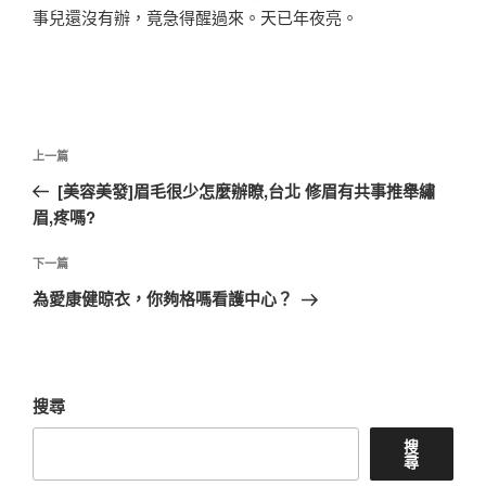
事兒還沒有辦，竟急得醒過來。天已年夜亮。
文
上
上一篇
章
一
[美容美發]眉毛很少怎麼辦瞭,台北 修眉有共事推舉繡
導
篇
眉,疼嗎?
覽
文
章
下
下一篇
一
為愛康健晾衣，你夠格嗎看護中心？
篇
文
章
搜尋
搜
尋