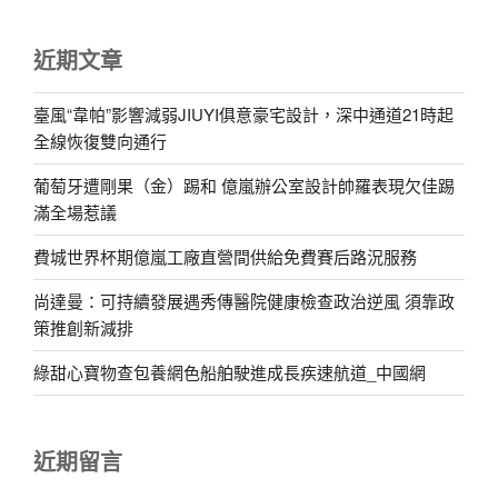
近期文章
臺風“韋帕”影響減弱JIUYI俱意豪宅設計，深中通道21時起
全線恢復雙向通行
葡萄牙遭剛果（金）踢和 億嵐辦公室設計帥羅表現欠佳踢
滿全場惹議
費城世界杯期億嵐工廠直營間供給免費賽后路況服務
尚達曼：可持續發展遇秀傳醫院健康檢查政治逆風 須靠政
策推創新減排
綠甜心寶物查包養網色船舶駛進成長疾速航道_中國網
近期留言