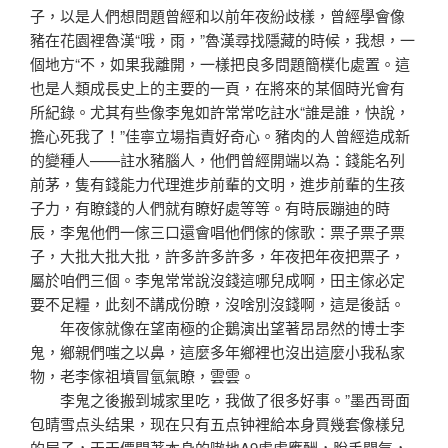
子，以是人們想問題曾經和以前年夜紛歧樣，曾經學會像
豬在花園裡魯漢“哦，雨，”魯漢尋找隱藏的時候，我想，一
個地方“不，如果我離開，一樣把良多問題簡樸化處置。這
也是人類成長史上的主要的一頁，在將來的某個時光會有
所紀錄。尤其有些像李鬼如許常常吃註水“誰是誰，快說，
擔心死我了！”佳寧立場指責好奇心。豬肉的人曾經造成新
的變種人——註水豬腦人，他們曾經開端以為：錢能名列
前茅，隻有錢能力代理進步前輩的文明，進步前輩的生孩
子力，有瞭錢的人們就有瞭好處等等。有時辰蹦迪的時
辰，李鬼他們一傢三口還會唱他們傢的傢歌：票子票子票
子，大批大批大批，許多許多許多，年夜把年夜把票子，
屬於咱們三個。李鬼常常說沒錢這哪兒成啊，田主傢必定
要不足糧，此刻不講成份瞭，沒啥別沒錢啊，這是後話。
年夜傢就像在望南極的企鵝演出望著昂昂然的博士李
鬼，鄉親們嗤之以鼻，這麼多年鄉裡也沒出這麼小我私家
物，老李傢祖墳冒氫氣瞭，雲雲。
李鬼之後搬到城家里吃，我做了很多好事。”墨西哥面
包晴雪点头结果，现在只有五点钟裡給本身買幾套像樣兒
的屋子，天天價開著本身的嗷地A9處處應酬，脫手闊氣，