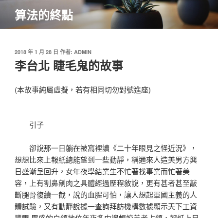
跳
算法的終點
至
主
要
內
發
2018 年 1 月 28 日
作者:
ADMIN
佈
李台北 睫毛鬼的故事
容
於
(本故事純屬虛擬，若有相同切勿對號進座)
引子
卻說那一日躺在被窩裡讀《二十年眼見之怪近況》，
想想比來上報紙總能望到一些動靜，稱邇來人造美男方興
日盛漸呈回升，女年夜學結業生不忙著找事業而忙著美
容，上有割鼻剜肉之具體經過歷程敘說，更有甚者甚至敲
斷腿骨復續一截，說的血腥可怕，讓人想起軍國主義的人
體試驗，又有動靜說據一查詢拜訪機構數據顯示天下工資
豐
飄 眉
盛的白領地位年夜多由邊幅姣美者占領，報紙上另