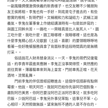
一副風騷倜儻激情俠義的新貴樣子，也交友瞭不少豬朋狗
友王侯將相。李鬼也有一手好，到底是屯子進去的，有些
憨實的根柢，對哥們好。文稱親和力和凝結力，武稱江湖
義氣。李鬼在董事會上作總結講演時有一句是如許寫的：
與園工同幹共苦，一路吃，一齊睡真是比人氣死人。”，園
工吃什麼，我吃什麼，園工睡哪裡，我睡哪裡。這也是為
什麼李鬼精心招人兒歇狠（土話，喜歡）的要領眼睜睜地
看著一些好晚餐服務員拿了背面秋季這段時間真的是無精
打采。。
俗話說花人財帛替身消災。一天，李鬼的哥們兒復電
話，約李貴早晨進來應酬。李鬼正沒事閑得慌，爽然應約
前往買單。薄暮驅車來到海上皇宮，門前車馬正喧，花天
酒地，流鶯亂舞。
門前李鬼的伴侶曾經迎瞭進去，這個伴侶措辭有點倒
霉索。他說，明天阿巴，我就阿巴給你先容阿巴個對象，
盡對阿巴美男，你阿巴要沒阿巴正派阿巴事兒，就多吃阿
巴飯，少說阿巴話。李鬼另外事兒笨點，這事兒不笨，心
心相印，天然照做無誤。望來無所不通的人是不存在的，