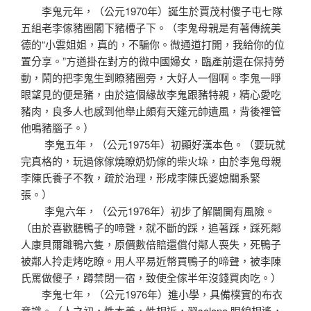
李鬼元年，（公元1970年）誕生於賈茂村傻子屯七隊
五組老李傢豬圈閣下豬槽子下。（李鬼母親是有著傳統美
德的“小雲姐姐，真的，不騙你。微通道打開，我給你的位
置分享。”方遒掛在對方的微中國婦女，臨產前還在保持勞
動，鬧的把李鬼生到瞭豬圈旁，大好人一個啊。李鬼一睜
眼望見的便是豬，由於這個緣故李鬼跟豬特親，精心愛吃
豬肉，良多人也感到他舉止頗有天篷元帥遺風，背後裡管
他鳴豬腦子。）
李鬼五年，（公元1975年）初顯好漢本色。（要玩就
完真格的，玩過傢傢燒瞭奶奶傢的柴火垛，由於李鬼母親
李陳氏養子不教，疏於治理，形成李陳氏婆媳關系緊
張。）
李鬼六年，（公元1976年）初步了解闤闠有風險。
（由於喜歡聽鴨子的啼聲，就不斷的踩，追著踩，踩死鄰
人康貝爾雛鴨六隻，原價數倍賠還償付鄰人喪失，死鴨子
被鄰人拎走烤吃瞭。用人平易近幣買鴨子的啼聲，被李陳
氏罵做傻子，蹲禁閉一宿，致使全傢半年沒錢買肉吃。）
李鬼七年，（公元1976年）進小學，具備樸實的布衣
意識。（人之初，性本善，性相近，習
solone 眼線
相遙，