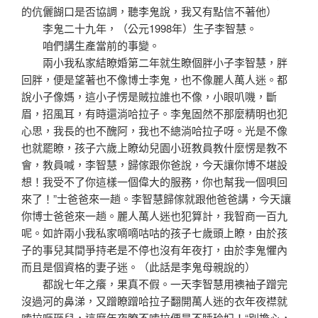
的伉儷餬口是否協調，聽李鬼說，我又有點信不著他）
李鬼二十九年，（公元1998年）生子李智慧。
咱們講生產當前的事變。
兩小我私家結瞭婚第二年就生瞭個胖小子李智慧，胖
回胖，便是望著也不像博士李鬼，也不像麗人萬人迷。都
說小子像媽，這小子愣是賊拉誰也不像，小眼叭嘰，斷
眉，招風耳，有時還淌哈拉子。李鬼固然不那麼精明也犯
心思，我長的也不醜阿，我也不總淌哈拉子呀。光是不像
也就罷瞭，孩子六歲上瞭幼兒園小班教員教什麼愣是教不
會，教員喊，李智慧，歸傢跟你爸說，今天讓你博不堪設
想！我受不了你這樣一個偉大的服務，你也幫我一個唄回
來了！”士爸爸來一趟。李智慧歸傢就跟他爸爸講，今天讓
你博士爸爸來一趟。麗人萬人迷也犯算計，我智商一百九
呢。如許兩小我私家嘀嘀咕咕的孩子七歲頭上瞭，由於孩
子的事兒其間爭持老是不停也沒有年夜打，由於李鬼懼內
而且是個資格的妻子迷。（此話是李鬼母親說的）
都說七年之癢，果真不假。一天李智慧用襖袖子蹭完
沒過河的鼻涕，又蹭瞭蹭哈拉子翻開萬人迷的衣年夜襟就
嗦拉咂砸兒，這麼年夜瞭不嗦拉便是不睡玲妃！“別擔心，