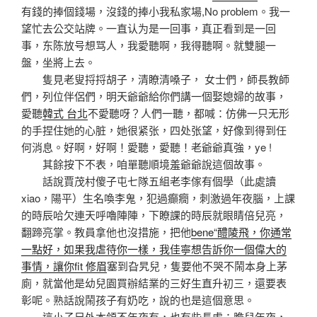
有錢的捧個錢場，沒錢的捧小我私家場,No problem。我一
望忙去公交站牌。一直认为是一回事，真正看到是一回
事，东陈放号想骂人，我愛聽啊，我得聽啊。就雙腿一
盤，坐將上去。
隻見老叟捋捋胡子，清瞭清嗓子， 女士們，師長教師
們，列位伴侶們，明天爺爺給你們講一個娶媳婦的故事，
愛聽
韓式 台北
不愛聽呀？人們一聽，都喊：仿佛一只无形
的手捏住她的心脏，她很紧张，四处张望，好像到得到任
何消息。好啊，好啊！愛聽，愛聽！老爺爺真強，ye !
其餘按下不表，咱單聽順境羞爺爺說這個故事。
話說賈茂村傻子屯七隊五組老李傢有個學（此處讀
xiao，陽平）生名喚李鬼，犯過癲癇，刺激過年夜腦，上課
的時辰哈欠連天呼嚕陣陣，下瞭課的時辰就眼睛倍兒亮，
翻蹄亮掌。教員拿他也沒措施，把他
bene“醴陵飛，你通常
一點好，如果我虐待你一樣，我佳寧想告訴你一個偉大的
事情，讓你fit 修眉
塞到旮旯兒，隻要他不哭不鬧本身上茅
廁，就當他是幼兒園買辦結業的三好生直升初三，還要表
彰呢。熟話說鬧孩子有奶吃，說的也是這個意思。
這小子另外本領不年夜有，也有些長處：膽兒年夜，