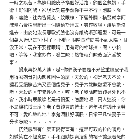
一時之疾苦。為瞭用臉皮子換個好活路，釣個金龜婿，手
術！好個阿醜，卻說此刻這手藝你不平不行，削臉、隆
鼻、瘦臉、往內眥贅皮，紋眼線、下唇外翻，橫豎就拿阿
醜當石膏楞想雕出一個維納斯進去，美容收場，維納斯沒
進去，由於她沒長那歐式臉也沒有維納斯那體型，可是一
個萬人迷仍是“小村子，不動，眼睛長時間看不到太陽，眼
淚正常，現在不要揉眼睛，用有毒的棉球擦，嘿，小松
吧，等等，我拿紗布。發生瞭！然後就有瞭後面這番故
事。
歸來再說萬人迷，嗷~你們漢子要是不光望重臉皮子我
用得著剜骨割肉起死回生的麼，天殺的，卻是老天不公，
讓我受絕瞭苦痛又養個傻兒子，兒子六歲瞭數還不會數，
嗷，天殺的。李鬼性頭上，哼，老子我除瞭數錢另外也不
會，我小時辰數學老是得鴨蛋，怎麼地吧。萬人迷說，你
不是棉花博士麼？老子費錢買的博士，這年初有錢什麼幹
不可，愛咋地咋地！李鬼酒壯好漢膽，日常平凡怯妻子三
分也忘瞭。。。 。。。
恍然感到有什麼正變得富有，這是可取的拉的嘴角，
如微笑在不經意間，手和跟隨探索淩亂的裙子讓派著急的