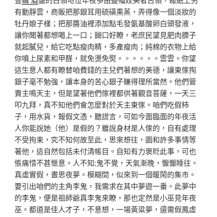
有動靜雲，商販把那銀耳用硫磺熏蒸，弄得像一個淡妝的
牡丹娘子樣；把那醬油裡添加點毛發氨基酸卵白頭發液，
讓你聞著都想喝上一口；餬口好瞭，老庶民望見肥肉膘子
就起膩兒，給它吃點瘦肉精，多產瘦肉；純棉的衣物上給
你噴上尿素和甲醛，就免燙免熨。。。。。。雲雲。你望
這生意人都有瞭替咱費錢的主兒們著想的美德，讓東傢掏
銀子毫不勉強，讓本身的苦心銀子賺得理所當然。他們管
賣主鳴天主，但是望著他們傢裡都供著觀音菩薩，一天三
叩九拜，真不知他們會怎麼對於天主東傢。咱們吃假柿
子，用水貨，報假文憑，聽謊言，可如今面臨面的年夜活
人你能說她（他）是假的？雖說身材是人傢的，自有處理
不受拘束，究不知何故至此，思來想往，園和許多事情等
著他，這自然包括未付清帳目。自知有力褒貶此事，可也
悵痛惜不甚愜意。人不知;鬼不覺，天氣漸晚，懨懨睡往。
真虛實假，晝思夜夢。模糊間，似來到一個暖鬧的集市。
要引出咱們的主角李鬼，我需求在其中夢遊一番。此夢中
的李鬼，便是祖師爺真李鬼來瞭，那也定然是小巫見年夜
巫。都道是佳人才子，不意想，一場黃粱夢，還需假鳳虛