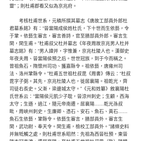
靈”；則杜甫郡看又似為京兆府。
考核杜甫世系，元稹所撰其墓志《唐故工部員外郎杜
君墓系銘》有：“晉當陽成侯姓杜氏，下十世而生依藝，令
于鞏。依藝生審言，審言善詩，官至膳部員外郎。審言生
閑，閑生甫。”杜甫叔父杜并墓志《年夜周故京兆男人杜并
墓志銘》有：“男人諱并，字惟兼，京兆杜陵人也。漢御史
年夜夫周、晉當陽侯預之后。世世冠族，到于今而稱之。
曾祖魚石，隋懷州司功、獲嘉縣令。祖依藝，唐雍州司
法、洛州鞏縣令。”杜甫五世祖杜叔毘《周書》傳云：“杜叔
毘字子弼。其先，京兆杜陵人也，徙居襄陽。祖乾光，齊
司徒右長史。父漸，梁邊城太守。”《元和姓纂》敘襄陽杜
氏世系云：“當陽侯元凱少子耽，晉涼州刺史；生顧，西海
太守；生遜，過江，隨元帝南遷，居襄陽……乾光孫叔
毗，周峽州刺史，生廉卿、憑石、安石、魚石、黃石……
魚石生依藝，鞏縣令。依藝生審言，膳部員外。審言生
閑，武功尉、奉天令。閑生甫，檢校工部員外。”諸條史料
并無牴觸之處，則杜甫世系昭然：先祖為西晉杜預，東晉