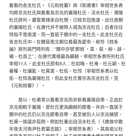
舊看的各支杜氏。《元和姓纂》與《新唐書》宰相世系表
均將京兆杜氏與舊看為京兆的襄陽杜氏、洹水杜氏、濮陽
杜氏排列。盡管異樣承自杜預，已經衣冠南渡、出仕南朝
的襄陽杜氏，在唐代并不被時人視為京兆杜氏；后者往往
特指不曾南渡、而一直居于關中的一支杜氏。此支杜氏在
各支杜氏中，在魏晉南北朝位看最為愛崇，柳芳《姓系
論》排列高門時列有：“關中亦號‘郡姓’，韋、裴、柳、薛、
楊、杜首之”；在唐代異樣最為顯赫，宰相世系表所列杜氏
宰相11人，此支杜氏即有8人：杜如晦、杜淹、杜元穎、杜
審權、杜讓能、杜黃裳、杜佑、杜悰（宰相世系表以杜
佑、杜悰為襄陽杜氏，但此支杜氏實亦為京兆杜氏，見
《元和姓纂》）。
是以，杜甫常以舊看京兆而非新看襄陽自舉，正由於
京兆相較于襄陽，是杜氏更為顯赫的郡看。并非一直居于
關中的杜氏仍以京兆郡看自舉、甚至被別人以京兆稱號，
杜甫一族遠非孤例。例如杜兼出自洹水杜氏（《唐故中散
年夜夫河南尹杜君墓志銘》；宰相世系表），其高祖父杜
志靜為其叔父杜正倫嗣子，杜正倫兩唐書本傳均謂其為相