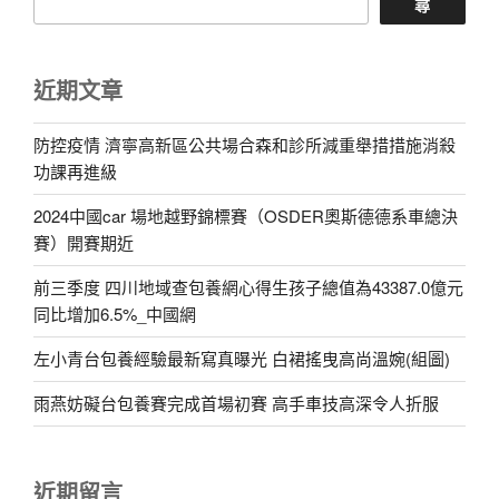
尋
近期文章
防控疫情 濟寧高新區公共場合森和診所減重舉措措施消殺
功課再進級
2024中國car 場地越野錦標賽（OSDER奧斯德德系車總決
賽）開賽期近
前三季度 四川地域查包養網心得生孩子總值為43387.0億元
同比增加6.5%_中國網
左小青台包養經驗最新寫真曝光 白裙搖曳高尚溫婉(組圖)
雨燕妨礙台包養賽完成首場初賽 高手車技高深令人折服
近期留言