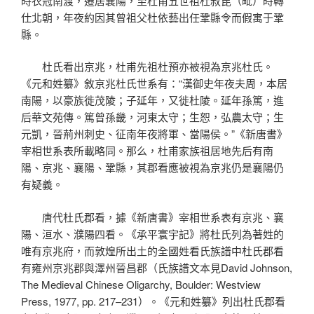
時衣冠南渡，遷居襄陽，至杜甫五世祖杜叔毘（毗）時轉
仕北朝，年夜約因其曾祖父杜依藝出任鞏縣令而假寓于鞏
縣。
杜氏看出京兆，杜甫先祖杜預亦被視為京兆杜氏。
《元和姓纂》敘京兆杜氏世系有：“漢御史年夜夫周，本居
南陽，以豪族徙茂陵；子延年，又徙杜陵。延年孫篤，進
后華文苑傳。篤曾孫畿，河東太守；生恕，弘農太守；生
元凱，晉荊州刺史、征南年夜將軍、當陽侯。”《新唐書》
宰相世系表所載略同。那么，杜甫家族祖居地先后有南
陽、京兆、襄陽、鞏縣，其郡看應被視為京兆仍是襄陽仍
有疑義。
唐代杜氏郡看，據《新唐書》宰相世系表有京兆、襄
陽、洹水、濮陽四看。《承平寰宇記》將杜氏列為著姓的
唯有京兆府，而敦煌所出土的全國姓看氏族譜中杜氏郡看
有雍州京兆郡與澤州晉昌郡（氏族譜文本見David Johnson,
The Medieval Chinese Oligarchy, Boulder: Westview
Press, 1977, pp. 217–231）。《元和姓纂》列出杜氏郡看