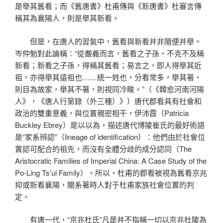
是舉其舊看；而《舊唐書》杜甫傳與《新唐書》杜審言傳
稱其為襄陽人，則是舉其新看。
但是，在唐人的習氣中，舊看與新看并非隨便并舉。
岑仲勉對此論稱：“從嚴義而言，舊看之子孫，不克不及稱
新看；新看之子孫，得稱其舊看；易言之，即人得舉其近
祖，亦得舉其遠祖也……統一姓也，分看常多，舉其著，
則目為故家，舉其不著，則視同冷畯。”（《韓愈河南河陽
人》，《唐人行第錄（外三種）》）唐代郡看具有社會和
政治的雙重意義，與位置親密相干，伊沛霞（Patricia
Buckley Ebrey）是以以為，描述唐代博陵崔氏的最好術語
是“家系辨認”（lineage of identification）：他們由於社會位
置認可配合的祖先，而沒有全體分歧的成分認同（The
Aristocratic Families of Imperial China: A Case Study of the
Po-Ling Ts’ui Family）。所以，杜甫的郡看被視為舊看京兆
抑或新看襄陽，關系著時人對于杜甫家族社會位置的判
定。
有唐一代，“京兆杜氏”凡是并不指稱一切以京兆杜陵為