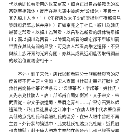
代以前即位看愛崇的世家富家。如真正出自昌黎韓氏的玄
宗朝宰相韓休，反而在墓志銘中被誇大“公諱休，字良士，
其先潁川人也。”（《年夜唐故太子少師贈揚州年夜都督昌
黎韓府君墓志銘并序》）正如京兆之于杜氏，潁川為韓氏
最著之郡看。以潁川為舊看、以昌黎為新看的韓休特舉潁
川；而以潁川為舊看、以陳留為新看的韓愈卻不舉潁川而
舉實在與其有關的昌黎，可見唐人郡看高攀之選擇，不只
與該士族汗青的光輝有關，亦與其成員近期能否取得顯赫
的政治位置親密相干。
不外，到了宋代，唐代以新看區分士族顯赫與否的尺
度曾經不再主要。例如，宋人查籥《杜御史莘老行狀》記
敘杜甫裔孫杜莘老世系云：“公諱莘老，字起莘，姓杜氏，
其先京兆杜陵人。唐工部郎甫自蜀如衡湘，其子宗文、宗
武實從。宗文子復還蜀，居眉之青神……宕渠守石翼以師
禮延致，乃自眉徙居恭之江津中。”在唐人眼中代表著位看
高低的京兆杜氏和襄陽杜氏的區分，在宋人眼中曾經不再
主要。外行狀的論述中，此支杜氏祖述京兆杜陵，近貫眉
州青神縣，對于唐人頗為主要的在魏晉南北朝已經遷居襄