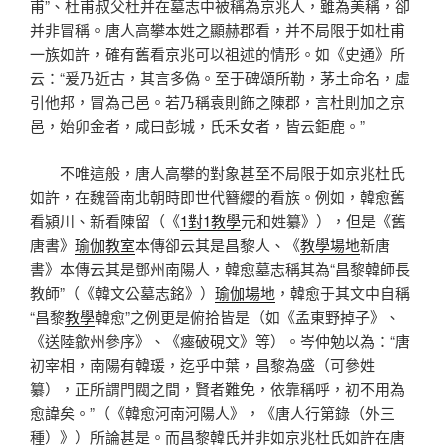
甫”、杜甫叔父杜并在墓志中被稱為京兆人，雖為美稱，卻
并非冒稱。唐人高攀本姓之顯赫郡看，并不局限于如杜甫
一族如許，確有舊看京兆可以祖述的情形。如《史通》所
云：“爰乃近古，其言多偽。至于碑頌所勒，茅土命名，虛
引他邦，冒為己邑。若乃稱袁則飾之陳郡，言杜則加之京
邑，始卯金者，咸曰彭城，氏禾女者，皆云鉅鹿。”
不唯這般，唐人高攀的對象甚至不局限于如京兆杜氏
如許，在魏晉南北朝時即世代簪纓的看族。例如，韓愈舊
看潁川、新看陳留（《
1對1教學
元和姓纂》），但是《舊
唐書》
瑜伽教室
本傳卻云其是昌黎人、《
教學場地
新唐
書》本傳云其是鄧州南陽人，韓愈墓志稱其為“昌黎韓師長
教師”（《韓文公墓志銘》）
瑜伽場地
，韓愈于其文中自稱
“昌黎
教學
韓愈”之例更是俯拾皆是（如《孟東野掉子》、
《送陸歙州參序》、《瘞破硯文》等）。岑仲勉以為：“唐
初宰相，南陽有韓瑗，迄乎中葉，昌黎為盛（可參姓
纂），正所謂門閥之間，賢者難免，依靠稱呼，初不用為
愈諱矣。”（《韓愈河南河陽人》，《唐人行第錄（外三
種）》）所論甚是。而昌黎韓氏并非如京兆杜氏如許在唐