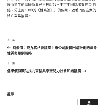
陽而發生的襄陽新看已不被說起。中古中國以郡看來“別貴
賤，分士庶”（柳芳《姓系論》）的傳統，跟著門閥富家的
滅亡垂垂崩潰。
文
上
上一篇
章
一
劉俊海：找九宮格會議室上市公司股份回購計劃的法令
導
篇
性質與規制戰略
覽
文
章
下
下一篇
一
儒學價值觀助找九宮格共享空間力社會和諧發展
篇
文
章
搜尋
搜