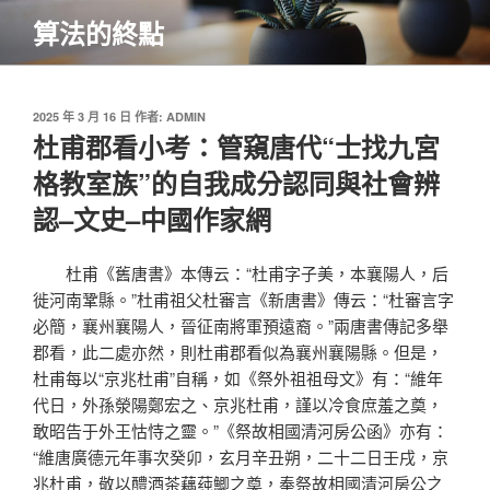
跳
算法的終點
至
主
要
內
發
2025 年 3 月 16 日
作者:
ADMIN
佈
杜甫郡看小考：管窺唐代“士找九宮
容
於
格教室族”的自我成分認同與社會辨
認–文史–中國作家網
杜甫《舊唐書》本傳云：“杜甫字子美，本襄陽人，后
徙河南鞏縣。”杜甫祖父杜審言《新唐書》傳云：“杜審言字
必簡，襄州襄陽人，晉征南將軍預遠裔。”兩唐書傳記多舉
郡看，此二處亦然，則杜甫郡看似為襄州襄陽縣。但是，
杜甫每以“京兆杜甫”自稱，如《祭外祖祖母文》有：“維年
代日，外孫滎陽鄭宏之、京兆杜甫，謹以冷食庶羞之奠，
敢昭告于外王怙恃之靈。”《祭故相國清河房公函》亦有：
“維唐廣德元年事次癸卯，玄月辛丑朔，二十二日壬戌，京
兆杜甫，敬以醴酒茶藕莼鯽之奠，奉祭故相國清河房公之