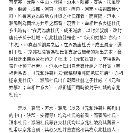
有京兆、襄陽、中山、濮陽、洹水、陜郡、安德、扶風郿
縣、偃師、成都、河東、齊郡、醴泉、河南。檢視四種史
料，唯有京兆為四地方共舉之杜氏郡看，而襄陽、洹水、
濮陽則為兩地方共舉之郡看。現實上，宰相世系表述杜氏
系出時有：“在周為唐杜氏，成王滅唐，以封弟叔虞，改封
唐氏子孫于杜城，京兆杜陵縣是也。”《元和姓纂》亦有：
“祁姓，帝堯裔孫劉累之后，在周為唐杜氏。成王滅唐，遷
封于杜。”京兆杜陵實為杜氏各支配合標舉的系出之處，襄
陽杜氏出自西晉杜預之子杜耽（《元和姓纂》；宰相世系
表作杜預子杜尹），洹水杜氏出自曹魏杜畿之子杜寬（宰
相世系表；《元和姓纂》云“狀稱與京兆同承延年后”，亦祖
述京兆杜氏），濮陽杜氏出自戰國杜赫之子杜威（《元和
姓纂》；宰相世系表），都祖述西周時被封于杜城的京兆
杜氏。
是以，襄陽、洹水、濮陽（以及《元和姓纂》所列出
的中山、陜郡、安德等）均為杜氏的新看，而襄陽杜氏、
洹水杜氏、濮陽杜氏等各支杜氏均以京兆杜陵為其舊看。
杜甫以京兆自稱、其叔父杜并墓志銘稱其為京兆杜陵人，