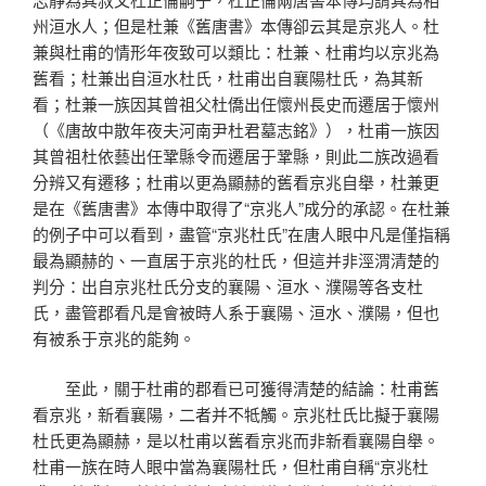
州洹水人；但是杜兼《舊唐書》本傳卻云其是京兆人。杜
兼與杜甫的情形年夜致可以類比：杜兼、杜甫均以京兆為
舊看；杜兼出自洹水杜氏，杜甫出自襄陽杜氏，為其新
看；杜兼一族因其曾祖父杜僑出任懷州長史而遷居于懷州
（《唐故中散年夜夫河南尹杜君墓志銘》），杜甫一族因
其曾祖杜依藝出任鞏縣令而遷居于鞏縣，則此二族改過看
分辨又有遷移；杜甫以更為顯赫的舊看京兆自舉，杜兼更
是在《舊唐書》本傳中取得了“京兆人”成分的承認。在杜兼
的例子中可以看到，盡管“京兆杜氏”在唐人眼中凡是僅指稱
最為顯赫的、一直居于京兆的杜氏，但這并非涇渭清楚的
判分：出自京兆杜氏分支的襄陽、洹水、濮陽等各支杜
氏，盡管郡看凡是會被時人系于襄陽、洹水、濮陽，但也
有被系于京兆的能夠。
至此，關于杜甫的郡看已可獲得清楚的結論：杜甫舊
看京兆，新看襄陽，二者并不牴觸。京兆杜氏比擬于襄陽
杜氏更為顯赫，是以杜甫以舊看京兆而非新看襄陽自舉。
杜甫一族在時人眼中當為襄陽杜氏，但杜甫自稱“京兆杜