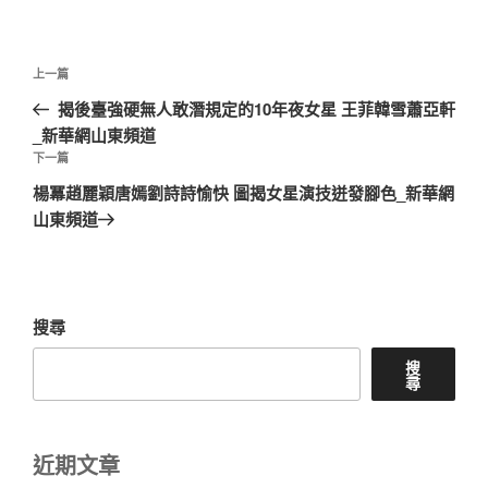
文
上
上一篇
章
一
揭後臺強硬無人敢潛規定的10年夜女星 王菲韓雪蕭亞軒
導
篇
下
_新華網山東頻道
覽
文
一
下一篇
章
篇
楊冪趙麗穎唐嫣劉詩詩愉快 圖揭女星演技迸發腳色_新華網
文
山東頻道
章
搜尋
搜
尋
近期文章