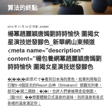
跳
算法的終點
至
主
要
內
發
2015 年 11 月 10 日
作者:
ADMIN
佈
楊冪趙麗穎唐嫣劉詩詩愉快 圖揭女
容
於
星演技迸發腳色_新華網山東頻道
<meta name="description"
content="楊包養網冪趙麗穎唐嫣劉
詩詩愉快 圖揭女星演技迸發腳色
�]�i
�]�i
創意尺寸
�看到日本海的景色，如果利用每日
行駛5~6個班次的Resort 白神（Shirakami）號觀光列車，
就可]�i第二摘錄：
�]�i，也許人們會被帶走從側面。
（臨163）��想要體驗日式溫泉的滋味，別府溫泉有各式
各樣的溫泉滿足你；