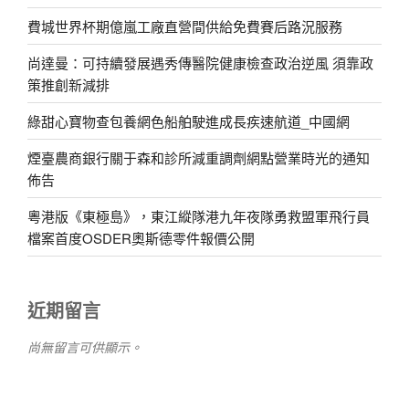
費城世界杯期億嵐工廠直營間供給免費賽后路況服務
尚達曼：可持續發展遇秀傳醫院健康檢查政治逆風 須靠政
策推創新減排
綠甜心寶物查包養網色船舶駛進成長疾速航道_中國網
煙臺農商銀行關于森和診所減重調劑網點營業時光的通知
佈告
粵港版《東極島》，東江縱隊港九年夜隊勇救盟軍飛行員
檔案首度OSDER奧斯德零件報價公開
近期留言
尚無留言可供顯示。