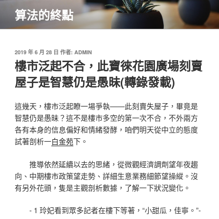
跳
算法的終點
至
主
要
內
發
2019 年 6 月 28 日
作者:
ADMIN
佈
樓市泛起不合，此寶徠花園廣場刻賣
容
於
屋子是智慧仍是愚昧(轉錄發載)
這幾天，樓市泛起瞭一場爭執——此刻賣失屋子，畢竟是
智慧仍是愚昧？這不是樓市多空的第一次不合，不外兩方
各有本身的信息偏好和情緒發酵，咱們明天從中立的態度
試著剖析一
白金苑
下。
推導依然延續以去的思緒，從微觀經濟調劑望年夜趨
向、中期樓市政策望走勢、詳細生意業務細節望操縱。沒
有另外花頭，隻是主觀剖析數據，了解一下狀況變化。
- 1 玲妃看到眾多記者在樓下等著，“小甜瓜，佳寧。”-