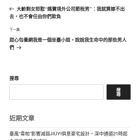
章
一
大齡剩女怒懟“媽寶境外公司節稅男”：我就算嫁不出
導
篇
去，也不會任由你們欺負
覽
文
章
下
下一篇
一
甜心包養網我是一個坐臺小姐，說說我生命中的那些男人
篇
們
文
章
搜尋
搜
尋
近期文章
臺風“韋帕”影響減弱JIUYI俱意豪宅設計，深中通道21時起