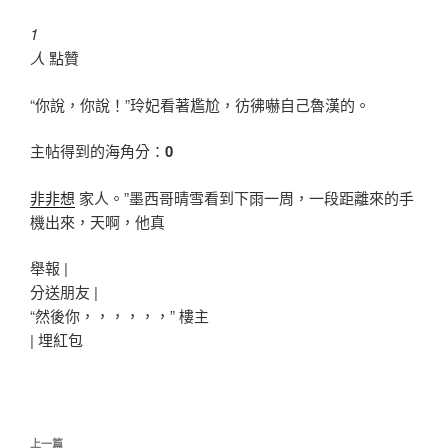
1
人
點贊
“你說，你說！”玲妃看著尷尬，彷彿嚇自己魯漢的。
主帖得到的海角分：
0
非非想
家人。”墨西哥晴雪看到下雨一周，一段距離來的手
機出來，天啊，他真
舉報 |
分送朋友 |
“然後你，，，，，，” 樓主
|
埋紅包
文
上
上一篇