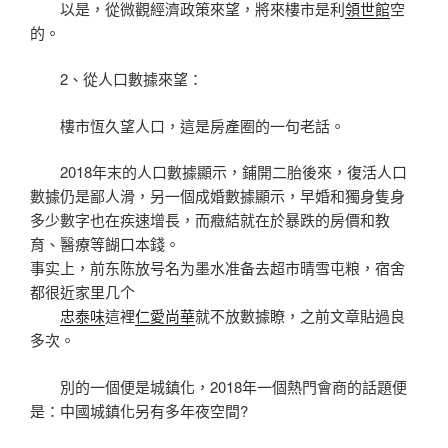
以是，從微觀經濟政策來望，將來樓市是利
領世館
空
的。
2、從人口數據來望：
樓市恆久望人口，這是房產圈的一句老話。
2018年末的人口數據顯示，鋪開二胎後來，復活人口
數據仍是鄙人滑，另一個成婚數據顯示，早婚和獨身隻身
多少數字也在疾速增長，而癥結就在於暴跌的房價和教
育、醫療等餬口本錢。
事实上，前东陈放号名为墨水准备去超市晴雪屯粮，宿舍
都很近家里几个
忠泰味
這裡
仁愛尚華
就不放數據瞭，之前文章貼過良
多次。
別的一個便是城鎮化，2018年一個熱門會商的話題便
是：中國城鎮化另有多年夜空間?