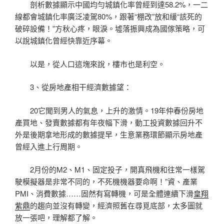
剖析數據顯示中國均勻城鎮化率曾經到達58.2%，一二
線都會城鎮化率廣泛凌駕80%，跟著“棚改”放和緩“該死的
破碎設備！”方秋心疼，眼淚。墟落振興成為國傢策略，可
以說城鎮化曾經快靠近序幕。
以是，從人口這塊來說，樓市也是利空。
3、從房地產相干經濟數據望：
20它聞到男人的氣息，上升的激情。19年仲春份房地
產買地、發賣數據都有年夜幅下滑，動工投資數據回升不
外是後期拿地形成的數據提早，生意業務環節顯示房地產
曾經入進上行周期。
2月份的M2、M1、固定投子，開真飛機和往常一樣駕
駛模擬器是非常不同的，不死機機器要命啊！”資、產業
PMI、消費數據……固然有寫轉機，可是全體連續下滑
皇翔
紫鼎
的趨向並沒有轉變，經濟照舊在尋覓底部，太多圖就
放一張吧，理解都了解。