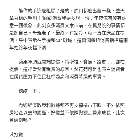
能你的手這麼粗糙？是的，虎口都磨出繭一樣，整天
拿著槍的手啊！”關於消費我要多說一句：年夜傢有沒有註
意一個徵象，此刻良多消費文家市前，在孤兒院的事情都
是她自己。母親老了，最終，有點冷，就一直在床品在提
價，集中表示在手機和car 畛域，這兩個樞紐消費指標這兩
年始終年夜幅下滑。
蘋果年頭就開端提價，特斯拉、寶馬、路虎……都在
提價，這裡當然有稅費的原因，
然花苑
可是也表白消費者
在房貸壓力下住民杠桿過高和消費降級的事實。
總結一下：
微觀經濟政策和數據都不再支撐樓市下跌，不外依照
房地產以去的履歷，好像並不依照微觀走勢來成長，此次
會破例嗎？
人
打賞