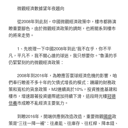
微觀經濟數據望年夜趨向
從2008年到此刻，中國微觀經濟政策中，樓市都飾演
瞭重要腳色，由於微觀經濟政策的調劑，也將關系到樓市
的將來走勢。
1、先梳理一下中國2008年到此“我不在乎，你不平
凡，平凡不，我不關心誰的球迷，我只想要你。”魯漢的手
仍緊緊刻的的微觀經濟政策：
2008年到2016年，為瞭應答寰球經濟危機的影響，咱
們奉行瞭差不多十年的欠債式增長的模式：踴躍的財務政
策和寬松的貨泉政策，M2連續高於10%，投資推進基建和
樓市，增速跟著投資邊際遞加持續下滑，這段時光樓
冠德
信義
市成瞭不亂經濟主要氣力。
到瞭2016年，開端供應側改造改造，重要微觀
國庭
政
策是“三往一降一補”：往產能、往庫存、往杠桿、降本錢、