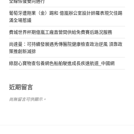
全線恢復雙向通行
葡萄牙遭剛果（金）踢和 億嵐辦公室設計帥羅表現欠佳踢
滿全場惹議
費城世界杯期億嵐工廠直營間供給免費賽后路況服務
尚達曼：可持續發展遇秀傳醫院健康檢查政治逆風 須靠政
策推創新減排
綠甜心寶物查包養網色船舶駛進成長疾速航道_中國網
近期留言
尚無留言可供顯示。