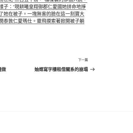
樣子：“現耕曦
皇翔御郡
仁愛國她拼命地掙
了她在被子。一塊無害的臉在這一刻寶
大
潤泰敦仁
愛瑪仕。靈飛摸索著掀開被子躺
下
下一篇
一
適做
妯娌寫字樓租借關系的崩塌
篇
文
章