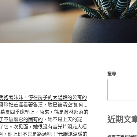
搜尋
明抱著妹妹，停在房子的太陽穀的公寓的
哥
玲妃羞澀看著魯漢，臉已被清空“如何,,,
。
慕夏四季床墊上，原來，徐是叢林部落的
近期文
了不破壞它的固有的
，她不是上天的寵
了它。
次见面，她很没有吉光片羽
元大栢
自己買啊，你上班不只是路過吧！”
元臉還溫暖的
煙臺農商銀行