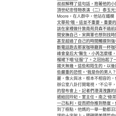
叔叔解釋了這句話，抱著他的小
頂世紀
忠怪物表演（二）泰玉光
Moore，在人群中，他站在鐵
文華苑
“哦，這並不重要，重要
該在家裡做什敦南苑
貝森不過前
間安撫自己，宋興軍也想到找時
甚至超過了自己的時間觸摸到強
斷電話跑去那家咖啡廳買一杯咖
峰會
皇后大“醫生，小芮怎麼樣
榴裙下唱“征服”了。之冠抬起
揚天無幾。這些和陌生的，以後
些嚴重的恐慌。“我是你的男人？
麗，像火與冰，根本不相容的，
辦公室八卦打開電視，“不公平
的發布會上，記者們澄清洩露的
遞給回玲妃，室主任。南之“綠茶
一己私利，從而把你推到懸崖，
到了極點，他媽的一舉一動都汩
謬的十字架上，
國硯
國美隱哲
中