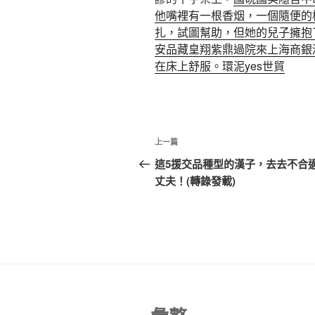
他嘴裡有一根香烟，一個隨便的
扎，試圖幫助，但她的兒子擁抱
安品藏
皇翔紫鼎
過院來
上海商銀
在床上舒服。
環泥yes世貿
文
上
上一篇
章
一
這5援交品種型的漢子，去去不合
篇
丈夫！(轉錄發載)
導
文
覽
章