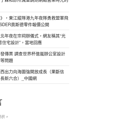
島》，東江縱隊港九年夜隊勇救盟軍飛
SDER奧斯德零件報價公開
北年夜在宗祠辦儀式，網友稱其“光
俱意住宅設計”，當地回應
發傳票 調查世界杯億嵐辦公室設計
辦等問題
廣西出力向海圖強開放成長（果斷信
長新六合）_中國網
言
顯示。