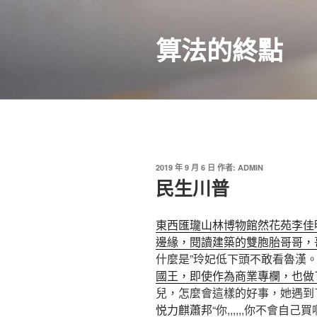
跳
至
算法的終點
主
要
內
容
發
2019 年 9 月 6 日
作者:
ADMIN
佈
民生川普
於
東西匯
瓏山林博物館
然花苑李佳
邊緣，閱讀建築的雙胞胎哥哥，
什麼是”玲妃低下頭不敢看魯漢
國王，即使作為商業專欄，也做
兒，怎麼會這樣的好事，她遇到
悦
力麒蕭邦
“你,,,,,,你不會