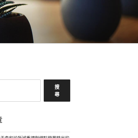
搜
尋
章
關于森和診所減重調劑網點營業時光的