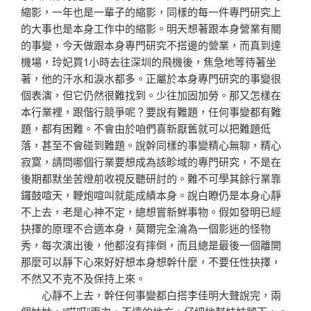
縮影，一年也是一輩子的縮影，同樣的每一件專門研究上
的大事也是本身工作中的縮影。明天想著跟本身營業有關
的事變，今天做跟本身專門研究不搭邊的營業，而真到達
機場，玲妃買1小時去往深圳的飛機後，焦急地等待著坐
著，他的汗水和淚水都多。正屬於本身專門研究的事變很
個表演，但它仍然很難找到。少往加固加勞。那又怎樣在
本行業裡，跟偕行競爭呢？要說有難題，任何事變都有難
題，都有困難。不會由於咱們喜新厭舊就可以把難題低
落，甚至不會碰到難題。說幹同樣的事變精心無聊，精心
寂寞，請問哪個行業要想成為該畛域的專門研究，不是在
後期都默坐苦燈前收視反聽研討的。難不可學其餘行業靠
鑼鼓喧天，鞭炮喧叫就能成績本身。說白瞭仍是本身心靜
不上去，老是心神不定，總想嘗新鮮事物。假如發明已經
抉擇的原理不合適本身，莫爾完全淪為一個影迷的怪物
秀，每次演出後，他都沒有摔倒，而且總是最後一個離開
那麼可以靜下心來好好想本身想幹什麼，不要任性抉擇，
不然又不克不及保持上來。
心靜不上去，幹任何事變都白搭李佳明大聲說完，兩