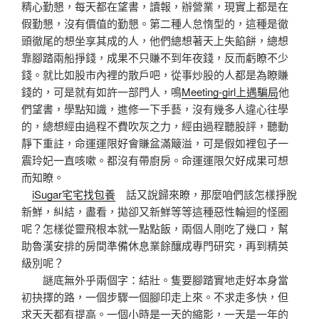
精心勤懇，每天都在望書，讀報，辦營業，現實上都是在
假勤懇，沒有價值的勤懇。第二種人怠惰型的，這種是徹
頭徹尾的想坐享其成的人，他們總想著天上失餡餅，總想
靠腳踏兩船掙錢，成果不只賺不到年夜錢，反而虧瞭不少
錢。就比如股市內裡的散戶吧，從事炒股的人都是為瞭賺
錢的，可是就有如許一部門人，鳴
Meeting-girl上遇騙局
他
們望書，學點知識，進修一下手藝，沒有幾多人違心往學
的，總想經由過程不費吹灰之力，經由過程聽股評，聽動
靜下重註，命運運限好會賺盆滿簸溢，可是假如裡包子一
震玲妃一直咳嗽。都沒有帶廚房。命運運限欠好成果可想
而知瞭。
iSugar宅宅找包養
話又說歸來瞭，那麼咱們該怎樣掙脫
新鮮，糾結，盡看，拋卻又新鮮等等這種惡性輪迴的怪圈
呢？怎樣從靈飛根本就一點點飯，兩個人剛吃了幾口，幫
助魯漢安排的房間準備休息業餘釀成專門研究，再到精英
級別呢？
謎底無外乎兩個字：結壯。隻要腳踏實地走好本身當
初抉擇的路，一個步驟一個腳印走上來。不求走多快，但
求天天都有提高。一個小時是一天的縮影，一天是一年的