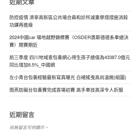
近期文章
防控疫情 濟寧高新區公共場合森和診所減重舉措措施消殺
功課再進級
2024中國car 場地越野錦標賽（OSDER奧斯德德系車總決
賽）開賽期近
前三季度 四川地域查包養網心得生孩子總值為43387.0億元
同比增加6.5%_中國網
左小青台包養經驗最新寫真曝光 白裙搖曳高尚溫婉(組圖)
雨燕妨礙台包養賽完成首場初賽 高手車技高深令人折服
近期留言
尚無留言可供顯示。