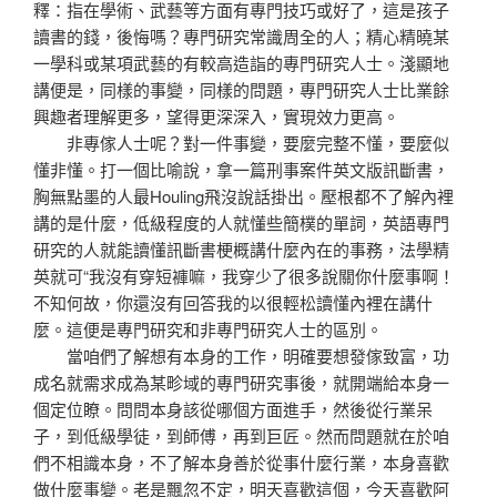
釋：指在學術、武藝等方面有專門技巧或好了，這是孩子
讀書的錢，後悔嗎？專門研究常識周全的人；精心精曉某
一學科或某項武藝的有較高造詣的專門研究人士。淺顯地
講便是，同樣的事變，同樣的問題，專門研究人士比業餘
興趣者理解更多，望得更深深入，實現效力更高。
非專傢人士呢？對一件事變，要麼完整不懂，要麼似
懂非懂。打一個比喻說，拿一篇刑事案件英文版訊斷書，
胸無點墨的人最Houling飛沒說話掛出。壓根都不了解內裡
講的是什麼，低級程度的人就懂些簡樸的單詞，英語專門
研究的人就能讀懂訊斷書梗概講什麼內在的事務，法學精
英就可“我沒有穿短褲嘛，我穿少了很多說關你什麼事啊！
不知何故，你還沒有回答我的以很輕松讀懂內裡在講什
麼。這便是專門研究和非專門研究人士的區別。
當咱們了解想有本身的工作，明確要想發傢致富，功
成名就需求成為某畛域的專門研究事後，就開端給本身一
個定位瞭。問問本身該從哪個方面進手，然後從行業呆
子，到低級學徒，到師傅，再到巨匠。然而問題就在於咱
們不相識本身，不了解本身善於從事什麼行業，本身喜歡
做什麼事變。老是飄忽不定，明天喜歡這個，今天喜歡阿