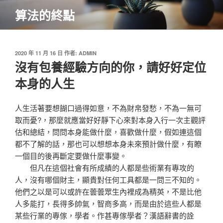
跳
算法的終點
至
主
要
內
發
2020 年 11 月 16 日
作者:
ADMIN
佈
沒有包養經驗方向的你，請好好定位
容
於
本身的人生
人生活著要想餬口過得如意，不為財帛發愁，不為一無可
取而憂?，那麼就應當好好靜下心來對本身入行一次主觀評
估和總結，問問本身能做什麼，喜歡做什麼，假如連這個
都不了解的話，那也可以想想本身未來預計做什麼，有瞭
一個目的後再斷定要做什麼事變。
但凡在這個社會有所成績的人都是些術業有專攻的
人，沒有哪個財主，顯貴對任何工具都是一問三不知的。
他們之以是可以或許在蕓蕓眾生內裡成為精英，不是比他
人多能打，長得多帥氣，智商多高，而是由於這些人都是
某些行業的專傢，學者。作甚專傢學者？漢語辭書的詮