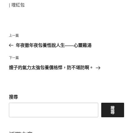
|
埋紅包
文
上
上一篇
章
一
年夜徹年夜包養悟說人生——心靈雞湯
導
篇
覽
文
下
下一篇
章
一
嫂子的氣力太強包養價格悍，防不堪防啊。
篇
文
章
搜尋
搜
尋