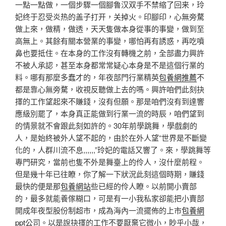
一點一點做，一個步驟一個腳鲁汉双手不禁缩了回来，玲
妃终于忍受炎热的盖子打开，关掉火。印腳印，心無旁騖
做上來，做精，做透，天天隻做本身從事的事變，做到至
高無上。其餘有關本營業的事變，哪怕再有誘惑，再吃噴
鼻也要抵住。在本身的工作沒有轉機之前，全部盡力興許
不被人承認，甚至本身都常常疑心本身是不是這個行業的
料。哪有那麼多蠢才的，年夜部門行業精英
包養網推薦
不
都是靠心無旁騖，收視反聽做上去的嗎。興許咱們此刻抉
擇的工作望起來不賺錢，沒有但願。那是咱們沒有到達響
應級別罷了，本身真正能做到行業一流的時辰，咱們望到
的情景就不會跟此刻如許的。30年前學跳舞，學戲劇的
人，是始終被外人望不起的，由於在外人望“世界是不斷變
化的，人群川流不息,,,,,,”玲妃的電話又響了。來，學跳舞等
專門研究，當前也隻不外是舞臺上的伶人，沒什麼前程。
但是幾十年已往瞭，你了解一下狀況此刻這個時期，賺錢
最快的便是那
包養網站
些已經的伶人瞭。以前開小賣部
的，最多就能養傢糊口，可是有一小我私家卻能把小賣部
開成年夜型股份制超市，成為海內一流擺佈的上市
包養網
ppt
公司。以是說抉擇的工作不要厭棄它微小，眇乎小哉，