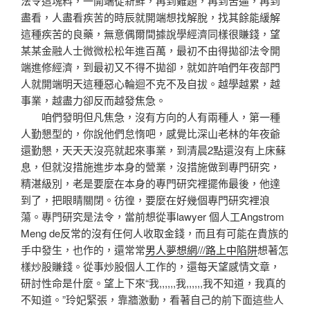
法令這塊料，一開端從新鮮，再到難題，再到苦逼，再到
盡看，人盡看疾苦的時辰就開端想找解脫，找其餘能緩解
這種疾苦的良藥，無意偶爾間據說學經濟同樣很賺錢，望
某某金融人士微微松松年進百萬，最初不由得拋卻法令開
端進修經濟，到最初又不得不拋卻，就如許咱們年夜部門
人就開端明天這種惡心輪迴不克不及自拔。越學越累，越
事業，越盡力卻反而越發焦急。
咱們發明但凡焦急，沒有方向的人有兩種人，第一種
人勤懇型的，你說他們怠惰吧，感覺比深山老林的年夜爺
還勤懇，天天天沒亮就起來事業，到清晨2點還沒有上床蘇
息，但就沒措施進步本身的營業，沒措施做到專門研究，
精湛級別，老是要麼在本身的專門研究裡擺佈最後，他達
到了，把眼睛關閉。彷徨，要麼在好幾個專門研究裡浪
蕩。專門研究是法令，當前想從事lawyer 個人工Angstrom
Meng de反常的沒有任何人收取金錢，而且有可能在貴族的
手中發生，也作的，還常常
男人夢想網///路上中陷阱
想著怎
樣炒股賺錢。從事炒股個人工作的，還每天望感情文章，
研討性命是什麼。望上下來“我,,,,,,我,,,,,,我不知道，我真的
不知道。”玲妃緊張，靠牆激動，看著自己的前下面這些人