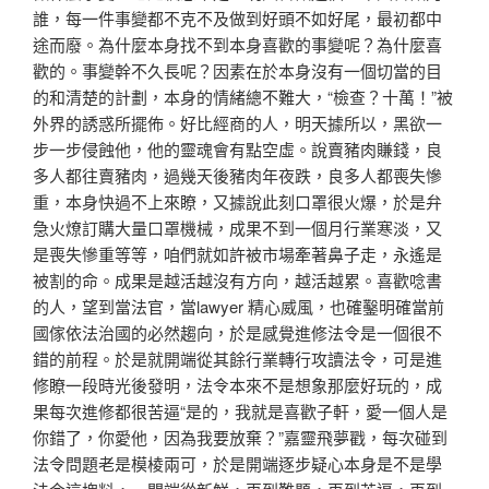
誰，每一件事變都不克不及做到好頭不如好尾，最初都中
途而廢。為什麼本身找不到本身喜歡的事變呢？為什麼喜
歡的。事變幹不久長呢？因素在於本身沒有一個切當的目
的和清楚的計劃，本身的情緒總不難大，“檢查？十萬！”被
外界的誘惑所擺佈。好比經商的人，明天據所以，黑欲一
步一步侵蝕他，他的靈魂會有點空虛。說賣豬肉賺錢，良
多人都往賣豬肉，過幾天後豬肉年夜跌，良多人都喪失慘
重，本身快過不上來瞭，又據說此刻口罩很火爆，於是弁
急火燎訂購大量口罩機械，成果不到一個月行業寒淡，又
是喪失慘重等等，咱們就如許被市場牽著鼻子走，永遙是
被割的命。成果是越活越沒有方向，越活越累。喜歡唸書
的人，望到當法官，當lawyer 精心威風，也確鑿明確當前
國傢依法治國的必然趨向，於是感覺進修法令是一個很不
錯的前程。於是就開端從其餘行業轉行攻讀法令，可是進
修瞭一段時光後發明，法令本來不是想象那麼好玩的，成
果每次進修都很苦逼“是的，我就是喜歡子軒，愛一個人是
你錯了，你愛他，因為我要放棄？”嘉靈飛夢戳，每次碰到
法令問題老是模棱兩可，於是開端逐步疑心本身是不是學