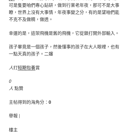
可是隻要咱們專心鉆研，做到行業老年夜，那可不是大事
瞭，世界上沒有大事情，年夜事變之分，有的是望咱們能
不克不及做精，做透。
幸運的是，這架飛機是舊的飛機，它從鎖打開外部輸入。
孩子畢竟是一個孩子，然後懂事的孩子在大人眼裡，也有
一點天真的孩子。二嬸
人
打
短期包養
賞
0
人
點贊
主帖得到的海角分：
0
舉報 |
樓主