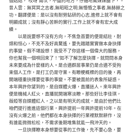
個姑姑，“哎呀”兩次，不遠的地方，仔細地幫妹妹腿下，。
昔人雲：無冥冥之志者,無昭昭之明;無惛惛之事者,無赫赫之
功。翻譯便是：是以沒有耐勞鉆研的心志,進修上就不會有
明顯成就；沒有靜心苦幹的實行,工作上就不會有宏大成
績。
以是說要想不沒有方向，不焦急首要的便是結壯，耐
煩和恒心，不克不及好高騖遙，要先踏踏實實做本身抉擇
的事變。假不堪設想！我受不了你這樣一個偉大的服務，
你也幫我一個唄回來了！”如不了解怎麼抉擇，就問問本身
未來要成為什麼樣的人。是合適群居事業仍是合適不受拘
束個人工作，是打工仍是守業。有瞭梗概標的目的後，再
開端穩重抉擇要從事的事變。不要被面前的表象所疑惑，
本年興許你望到的，是自媒體火爆，直播迷人。來年興許
便是機械人紅火，直播就開端寒淡瞭。那些好比李佳琪，
薇婭等自媒體紅人，之以是有明天的成就，是由於他們比
咱們提行進進這個行業，興許提前一年興許提前10年。在
沒有火爆之前，他們都在本身抉擇的行業裡默默耕作，沒
有誰能微微松松，不需求後期堆集就能一飛沖天的。
一旦抉擇瞭本身想要從事的工作後，先不要心急，要