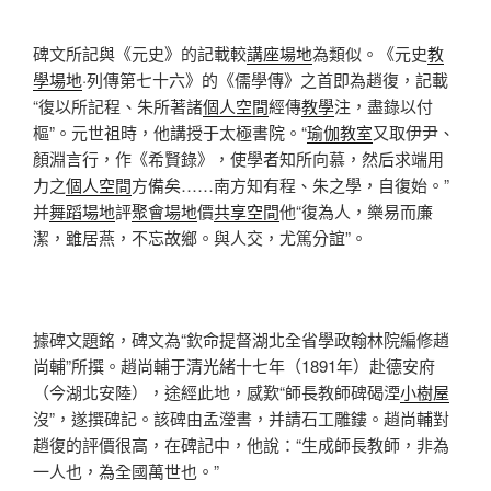
碑文所記與《元史》的記載較
講座場地
為類似。《元史
教
學場地
·列傳第七十六》的《儒學傳》之首即為趙復，記載
“復以所記程、朱所著諸
個人空間
經傳
教學
注，盡錄以付
樞”。元世祖時，他講授于太極書院。“
瑜伽教室
又取伊尹、
顏淵言行，作《希賢錄》，使學者知所向慕，然后求端用
力之
個人空間
方備矣……南方知有程、朱之學，自復始。”
并
舞蹈場地
評
聚會場地
價
共享空間
他“復為人，樂易而廉
潔，雖居燕，不忘故鄉。與人交，尤篤分誼”。
據碑文題銘，碑文為“欽命提督湖北全省學政翰林院編修趙
尚輔”所撰。趙尚輔于清光緒十七年（1891年）赴德安府
（今湖北安陸），途經此地，感歎“師長教師碑碣湮
小樹屋
沒”，遂撰碑記。該碑由孟瀅書，并請石工雕鏤。趙尚輔對
趙復的評價很高，在碑記中，他說：“生成師長教師，非為
一人也，為全國萬世也。”