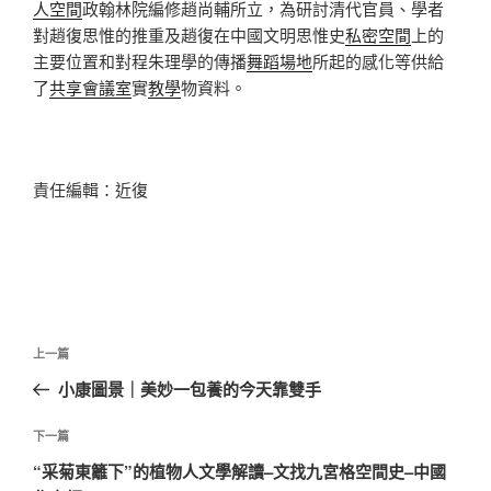
人空間
政翰林院編修趙尚輔所立，為研討清代官員、學者
對趙復思惟的推重及趙復在中國文明思惟史
私密空間
上的
主要位置和對程朱理學的傳播
舞蹈場地
所起的感化等供給
了
共享會議室
實
教學
物資料。
責任編輯：近復
文
上
上一篇
章
一
小康圖景｜美妙一包養的今天靠雙手
導
篇
覽
文
下
下一篇
章
一
“采菊東籬下”的植物人文學解讀–文找九宮格空間史–中國