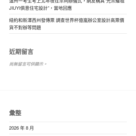
溫州一考生考上北年夜在宗祠辦儀式，網友稱其“光宗耀祖
JIUYI俱意住宅設計”，當地回應
紐約和新澤西州發傳票 調查世界杯億嵐辦公室設計高票價
貨不對辦等問題
近期留言
尚無留言可供顯示。
彙整
2026 年 8 月