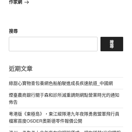
篇
作家網
文
章
搜尋
搜
尋
近期文章
綠甜心寶物查包養網色船舶駛進成長疾速航道_中國網
煙臺農商銀行關于森和診所減重調劑網點營業時光的通知
佈告
粵港版《東極島》，東江縱隊港九年夜隊勇救盟軍飛行員
檔案首度OSDER奧斯德零件報價公開