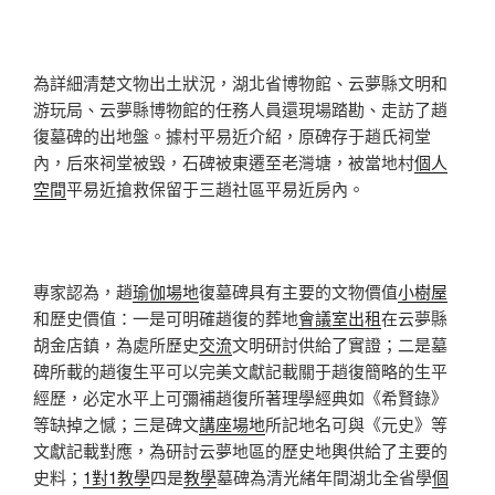
為詳細清楚文物出土狀況，湖北省博物館、云夢縣文明和
游玩局、云夢縣博物館的任務人員還現場踏勘、走訪了趙
復墓碑的出地盤。據村平易近介紹，原碑存于趙氏祠堂
內，后來祠堂被毀，石碑被東遷至老灣塘，被當地村
個人
空間
平易近搶救保留于三趙社區平易近房內。
專家認為，趙
瑜伽場地
復墓碑具有主要的文物價值
小樹屋
和歷史價值：一是可明確趙復的葬地
會議室出租
在云夢縣
胡金店鎮，為處所歷史
交流
文明研討供給了實證；二是墓
碑所載的趙復生平可以完美文獻記載關于趙復簡略的生平
經歷，必定水平上可彌補趙復所著理學經典如《希賢錄》
等缺掉之憾；三是碑文
講座場地
所記地名可與《元史》等
文獻記載對應，為研討云夢地區的歷史地輿供給了主要的
史料；
1對1教學
四是
教學
墓碑為清光緒年間湖北全省學
個