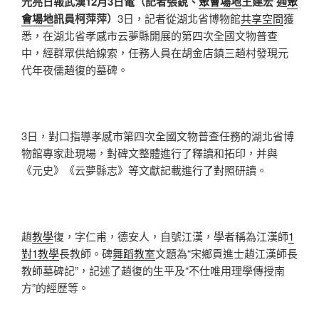
光亮日報武漢12月3日電（記者張銳、
聚會場地
王建宏 通
聚
會場地
訊員柯萍萍）
3日，記者從湖北省博物館
共享空間
獲
悉，在湖北省孝感市云夢縣開展的第四次全國文物普查
中，經群眾供給線索，任務人員在胡金店鎮三趙村發現元
代年夜儒趙復的墓碑。
3日，對口指導孝感市第四次全國文物普查任務的湖北省博
物館專家赴現場，對碑文整體進行了釋讀和拓印，并與
《元史》《云夢縣志》等文獻記載進行了對照研讀。
趙
教學
復，字仁甫，德安人，自號江漢，學者稱為江漢師
1
對1教學
長教師。碑
舞蹈教室
文題為“宋鄉貢進士趙江漢師長
教師墓碑記”，記述了趙復的生平及“不仕唯用理學傳授南
方”的經歷等。