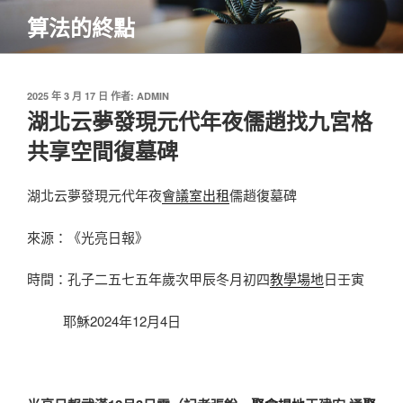
跳
算法的終點
至
主
要
內
發
2025 年 3 月 17 日
作者:
ADMIN
佈
湖北云夢發現元代年夜儒趙找九宮格
容
於
共享空間復墓碑
湖北云夢發現元代年夜
會議室出租
儒趙復墓碑
來源：《光亮日報》
時間：孔子二五七五年歲次甲辰冬月初四
教學場地
日壬寅
耶穌2024年12月4日