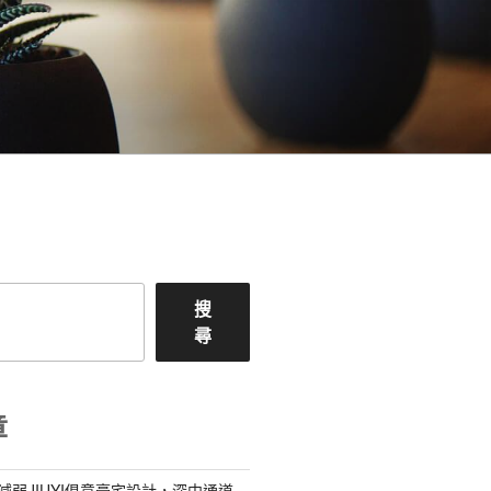
搜
尋
章
減弱JIUYI俱意豪宅設計，深中通道