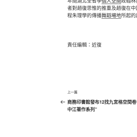
年間湖北全省學
個人空間
政翰林
者對趙復思惟的推重及趙復在中
程朱理學的傳播
舞蹈場地
所起的
責任編輯：近復
文
上
上一篇
章
一
商務印書館發布12找九宮格空間卷
篇
中江著作系列”
導
文
覽
章