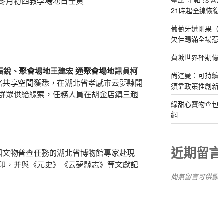
冬月初四
教學場地
日壬寅
21時起全線恢
葡萄牙遭剛果（
欠佳踢滿全場
費城世界杯期
張銳、
聚會場地
王建宏 通
聚會場地
訊員柯
尚達曼：可持
館
共享空間
獲悉，在湖北省孝感市云夢縣開
須靠政策推創
群眾供給線索，任務人員在胡金店鎮三趙
綠甜心寶物查包
網
近期留
國文物普查任務的湖北省博物館專家赴現
印，并與《元史》《云夢縣志》等文獻記
尚無留言可供