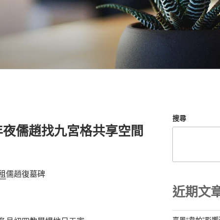
搜尋
年夜儒趙找九宮格共享空間
租
儒趙復墓碑
近期文
臺風“韋帕”影響