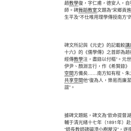
趙
教學
復，字仁甫，德安人，自
師。碑
舞蹈教室
文題為“宋鄉貢
生平及“不仕唯用理學傳授南方”
碑文所記與《元史》的記載較
講
十六》的《儒學傳》之首即為趙
經傳
教學
注，盡錄以付樞”。元
伊尹、顏淵言行，作《希賢錄》
空間
方備矣……南方知有程、朱
共享空間
他“復為人，樂易而廉
誼”。
據碑文題銘，碑文為“欽命提督
輔于清光緒十七年（1891年）
“師長教師碑碣湮
小樹屋
沒”，遂