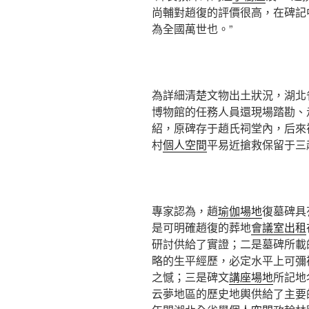
尚輔對趙復的評價很高，在碑記
為全國萬世也。”
為詳細清楚文物出土狀況，湖北
博物館的任務人員還現場踏勘、
紹，原碑存于趙氏祠堂內，后來
村
個人空間
平易近搶救保留于三
專家認為，趙
瑜伽場地
復墓碑具
是可明確趙復的葬地
會議室出租
研討供給了實證；二是墓碑所載
略的生平經歷，必定水平上可彌
之憾；三是碑文
講座場地
所記地
云夢地區的歷史地輿供給了主要