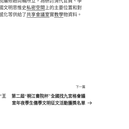
院編修趙尚輔所立，為研討清代官員、學
國文明思惟史
私密空間
上的主要位置和對
感化等供給了
共享會議室
實
教學
物資料。
下
下一篇
一
“王
第二屆“桐江書院杯”全國找九宮格會議
篇
室年夜學生儒學文明征文活動獲獎名單
文
章