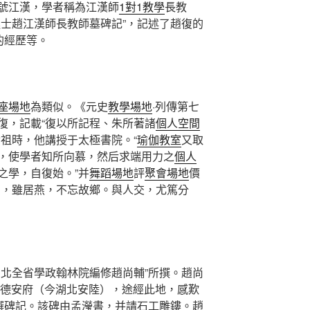
號江漢，學者稱為江漢師
1對1教學
長教
進士趙江漢師長教師墓碑記”，記述了趙復的
的經歷等。
座場地
為類似。《元史
教學場地
·列傳第七
復，記載“復以所記程、朱所著諸
個人空間
世祖時，他講授于太極書院。“
瑜伽教室
又取
，使學者知所向慕，然后求端用力之
個人
之學，自復始。”并
舞蹈場地
評
聚會場地
價
潔，雖居燕，不忘故鄉。與人交，尤篤分
湖北全省學政翰林院編修趙尚輔”所撰。趙尚
赴德安府（今湖北安陸），途經此地，感歎
撰碑記。該碑由孟瀅書，并請石工雕鏤。趙