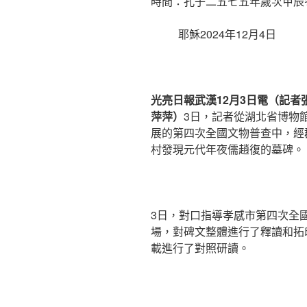
時間：孔子二五七五年歲次甲辰
耶穌2024年12月4日
光亮日報武漢12月3日電（記者
萍萍）
3日，記者從湖北省博物
展的第四次全國文物普查中，經
村發現元代年夜儒趙復的墓碑。
3日，對口指導孝感市第四次全
場，對碑文整體進行了釋讀和拓
載進行了對照研讀。