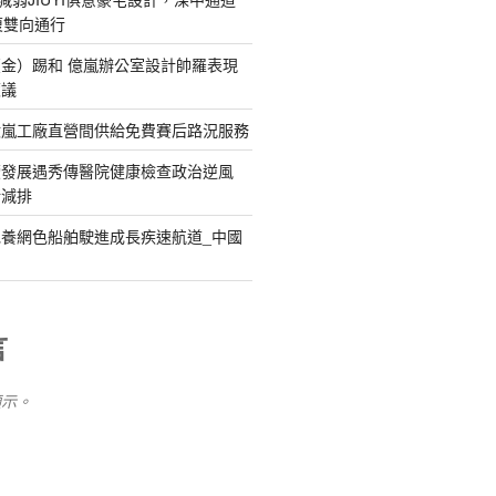
復雙向通行
金）踢和 億嵐辦公室設計帥羅表現
惹議
億嵐工廠直營間供給免費賽后路況服務
續發展遇秀傳醫院健康檢查政治逆風
新減排
養網色船舶駛進成長疾速航道_中國
言
顯示。