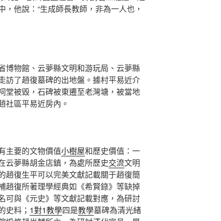
中，他說：“生成師長教師，非為一人也，
省博物館、云夢縣文明和游玩局、云夢縣
走訪了趙復墓碑的出地盤。據村平易近介
祠堂被毀，石碑被東遷至老灣塘，被當地
趙社區平易近房內。
有主要的文物價值
小樹屋
和歷史價值：一
在云夢縣胡金店鎮，為處所歷史
交流
文明
的趙復生平可以完美文獻記載關于趙復簡
補趙復所著理學經典如《希賢錄》等缺掉
名可與《元史》等文獻記載對應，為研討
的史料；
1對1教學
四是
教學
墓碑為清光緒