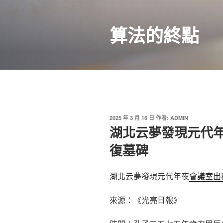
跳
至
算法的終點
主
要
內
容
發
2025 年 3 月 16 日
作者:
ADMIN
佈
湖北云夢發現元代
於
復墓碑
湖北云夢發現元代年夜
會議室出
來源：《光亮日報》