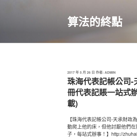
跳
至
算法的終點
主
要
內
容
發
2017 年 5 月 26 日
作者:
ADMIN
佈
珠海代表記帳公司-
於
冊代表記賬一站式辦
載)
【珠海代表記帳公司-天承財政
動爬上他的床，但他討厭他們在
子，每站式辦事！】http://zhuhai