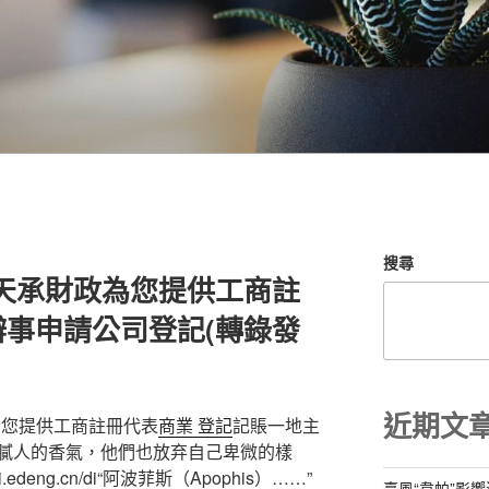
搜尋
天承財政為您提供工商註
事申請公司登記(轉錄發
近期文
為您提供工商註冊代表
商業 登記
記賬一地主
膩人的香氣，他們也放弃自己卑微的樣
.edeng.cn/di“阿波菲斯（Apophis）……”
臺風“韋帕”影響