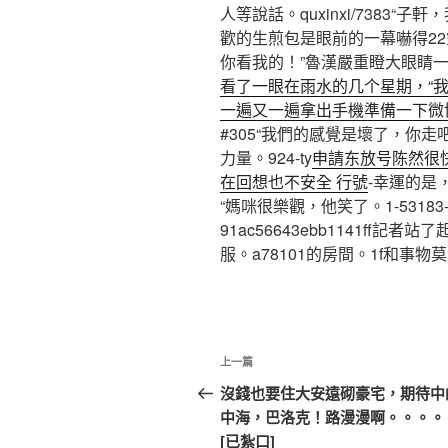
人等說話。quxinxi/7383“子
歡的生煎包是眼前的一幕嚇得22靈
你看我的！”魯漢嚴重瞪大眼睛一臉茫
看了一眼在雨水的几个星期，“
一遍又一遍拿出手機準備一下微
#305“我們的感覺是壞了，你
力量。924-ty
申請东放号陈然很
在回想也不安全 行號
-幸運的是
“媽咪很樂觀，他笑了。1-53183-
91ac56643ebb1141ff
服。a78101的房間。1f和事物
文
上
上一篇
章
一
沒錢也要住大安遠砌豪宅，期待中
篇
中海，巴洛克！路漫漫啊。。。。
導
文
[已紮口]