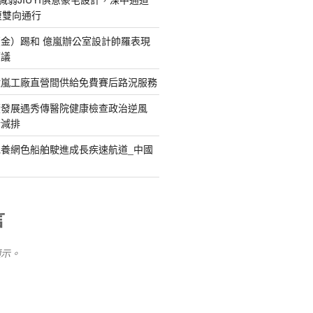
復雙向通行
金）踢和 億嵐辦公室設計帥羅表現
惹議
億嵐工廠直營間供給免費賽后路況服務
續發展遇秀傳醫院健康檢查政治逆風
新減排
養網色船舶駛進成長疾速航道_中國
言
顯示。