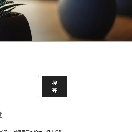
搜
尋
章
減弱JIUYI俱意豪宅設計，深中通道