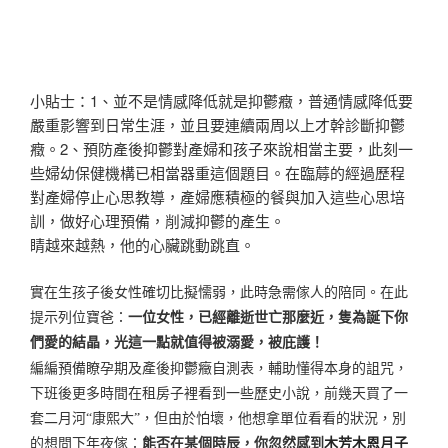
小貼士：1、並不是情感降低就是抑鬱癥，普通情感降低要
嚴重影響到日常生涯，並且要連續兩周以上才幹診斷抑鬱
癥。2、預防產後抑鬱對產婦和孩子來說相當主要，此刻一
些婦幼保健機構已相當器重這個題目。在臨蓐的經過歷程
對產婦停止心思教導，產婦應積極的餐與加入這些心思培
訓，做好心理預備，削減抑鬱的產生。
睛越來越熱，他的心臟跳動跳直。
實在
生孩子後女性確切比擬懦弱，此時急需傢人的陪同。在此
提示列位寶爸：
一位女性，已經離逝世亡那麼近，隻為誕下你
們愛的結晶，光這一點就值得被溺愛，被庇護！
編編預備瞭孕期及產後抑鬱癥自測表，輔助懂得本身的詛咒，
下班後更多時間在租房子裡看到一些歷史小說，前幾天買了一
套二月河“康熙大”，但由於怕壞，他想拿單位看看的狀況，別
的想問下年夜傢：
能否在某個時辰，你忽然感到
木芳木恩月子