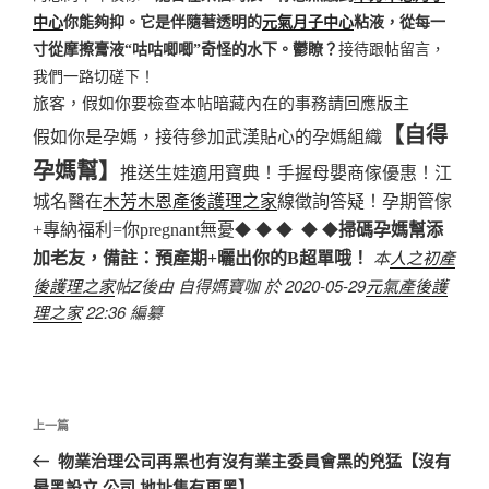
中心
你能夠抑。它是伴隨著透明的
元氣月子中心
粘液，從每一
寸從摩擦膏液“咕咕唧唧”奇怪的水下。鬱瞭？
接待跟帖留言，
我們一路切磋下！
旅客，假如你要檢查本帖暗藏內在的事務請回應版主
【自得
假如你是孕媽，接待參加武漢貼心的孕媽組織
孕媽幫】
推送生娃適用寶典！
手握母嬰商傢優惠！
江
城名醫在
木芳木恩產後護理之家
線徵詢答疑！
孕期管傢
◆ ◆ ◆ ◆ ◆
+專納福利=你pregnant無憂
掃碼孕媽幫添
本
人之初產
加老友，備註：預產期+曬出你的B超單哦！
後護理之家
帖Z後由 自得媽寶咖 於 2020-05-29
元氣產後護
理之家
22:36 編纂
文
上
上一篇
章
一
物業治理公司再黑也有沒有業主委員會黑的兇猛【沒有
導
篇
最黑設立 公司 地址隻有更黑】