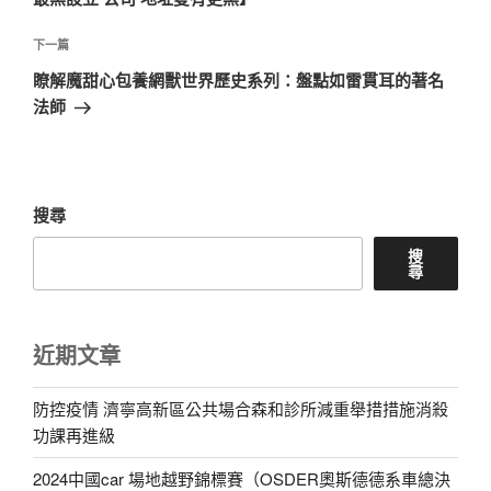
覽
文
章
下
下一篇
一
瞭解魔甜心包養網獸世界歷史系列：盤點如雷貫耳的著名
篇
法師
文
章
搜尋
搜
尋
近期文章
防控疫情 濟寧高新區公共場合森和診所減重舉措措施消殺
功課再進級
2024中國car 場地越野錦標賽（OSDER奧斯德德系車總決