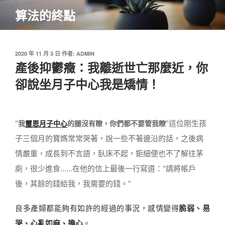
跳
算法的終點
至
主
要
內
發
2020 年 11 月 3 日
作者:
ADMIN
佈
產後抑鬱癥：我離逝世亡那麼近，你
容
於
卻說坐月子中心我是矯情！
“
”這位剛生孩
我
璽恩月子中心
的腿沒有瞭，你們都不要管我瞭
子三個月的寶媽常常哭著，說一些不著邊沿的話，之後病
情嚴重，成長到不言語，臥床不起，鉅細便也不了解往茅
廁，很少進食……在他的信上最後一行寫道：“請將帳戶
後，其餘的錢給我，我需要的錢。”
良多產婦都能夠有如許的經過的事況，感情變得
脆
弱、易
哭、心亂如麻、擔心
。