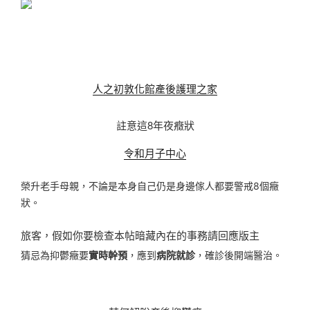
人之初敦化館產後護理之家
註意這8年夜癥狀
令和月子中心
榮升老手母親，不論是本身自己仍是身邊傢人都要警戒8個癥
狀。
旅客，假如你要檢查本帖暗藏內在的事務請回應版主
猜忌為抑鬱癥要
實時幹預
，應到
病院就診
，確診後開端醫治。