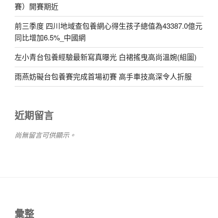
賽）開賽期近
前三季度 四川地域查包養網心得生孩子總值為43387.0億元
同比增加6.5%_中國網
左小青台包養經驗最新寫真曝光 白裙搖曳高尚溫婉(組圖)
雨燕妨礙台包養賽完成首場初賽 高手車技高深令人折服
近期留言
尚無留言可供顯示。
彙整