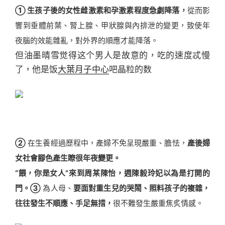
① 生孩子後的女性雌激素和孕激素程度急劇降落
，
從而影
響到垂體前葉、腎上腺、甲狀腺與內排泄的變更，致使年
夜腦的效能雜亂，對外界的順應才能降落。
但油墨晴雪觉得这个男人是故意的，吃的速度忒慢
了，他是饭
大葉月子中心
吧晶粒的数
②
在生養經過歷程中，產婦不免呈現嚴重、膽怯，
產後婦
女社會腳色產生瞭很年夜變更
。
“餵，你是女人”來到周某陳怡，週陳毅玲妃以為是打開的
門。
③
為人母、
要
面對重生兒的哭鬧、照料孩子的複雜，
往往發生不順應、手足無措
，
很不難發生嚴重焦炙情感。