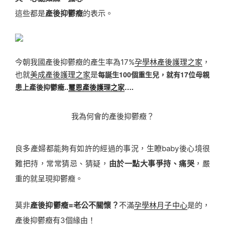
這些都是
產後抑鬱癥
的表示。
今朝我國產後抑鬱癥的產生率為17%
孕學林產後護理之家
，
每誕生100個重生兒，就有17位母親
也就
美成產後護理之家
是
患上產後抑鬱癥..
璽恩產後護理之家
….
我為何會的產後抑鬱癥？
良多產婦都能夠有如許的經過的事況，生瞭baby後心境很
難把持，常常猜忌、猜疑，
由於一點大事爭持、痛哭
，嚴
重的就呈現抑鬱癥。
莫非
產後抑鬱癥=老公不關懷？
不滿
孕學林月子中心
是的，
產後抑鬱癥有3個緣由！