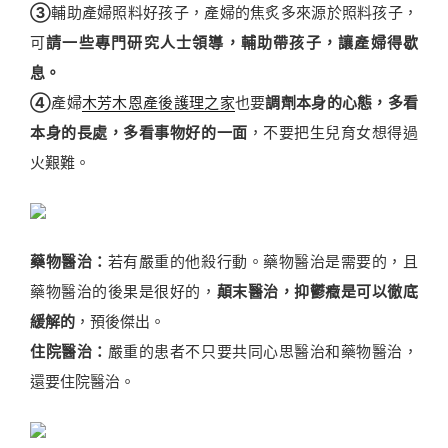
③
輔助產婦照料好孩子，產婦的焦炙多來源於照料孩子，
可
請一些專門研究人士領導，輔助帶孩子，讓產婦得歇
息。
④
產婦
木芳木恩產後護理之家
也要
調劑本身的心態，多看
本身的長處，多看事物好的一面
，不要把生兒育女想得過
火艱難。
藥物醫治：
若有嚴重的他殺行動。藥物醫治是需要的，且
藥物醫治的後果是很好的，
顛末醫治，抑鬱癥是可以徹底
緩解的
，預後傑出。
住院醫治：
嚴重的患者不只要共同心思醫治和藥物醫治，
還要住院醫治。