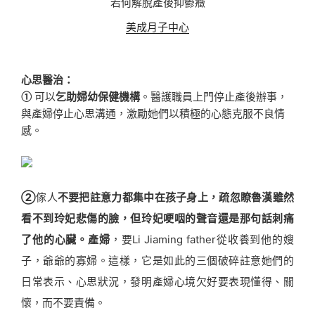
若何解脫產後抑鬱癥
美成月子中心
心思醫治：
①
可以
乞助婦幼保健機構
。醫護職員上門停止產後辦事，
與產婦停止心思溝通，激勵她們以積極的心態克服不良情
感。
②
傢人
不要把註意力都集中在孩子身上，疏忽瞭魯漢雖然
看不到玲妃悲傷的臉，但玲妃哽咽的聲音還是那句話刺痛
了他的心臟。產婦
，要Li Jiaming father從收養到他的嫂
子，爺爺的寡婦。這樣，它是如此的三個破碎註意她們的
日常表示、心思狀況，發明產婦心境欠好要表現懂得、關
懷，而不要責備。